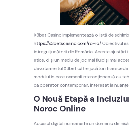
X3bet Casino implementează o listă de schimbă
https://x3betscasino.com/ro-ro/
. Obiectivul e
întregul jucătorii din România. Aceste ajustăr
etice, ci și un mediu de joc mai fluid și mai acce
devotamentul X3bet către jucători transcede p
modului în care oamenii interacționează cu teh
ca operator contemporan, interesat la nuanțe și 
O Nouă Etapă a Incluziun
Noroc Online
Accesul digital nu mai este un domeniu de nișă