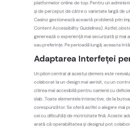
platformelor online de top. Pentru un administ
și de perceput de către o varietate largă de ut
Casino gestionează această problemă prin i
Content Accessibility Guidelines). Astfel, obs
generează o experiență mai securizată și mai ag
sau preferințe. Pe perioadă lungă, aceasta întă
Adaptarea Interfeței pe
Un pilon central al acestui demers este reevalua
colaborat la un design mai aerisit, cu un contr
citirea mai accesibilă pentru oamenii cu deficie
slab. Toate elementele interactive, de la butoan
corespunzător. Se oferă astfel o alegere mai pre
cei cu dificultăți de motricitate fină. Aceste 
arată că operabilitatea și designul pot colabo