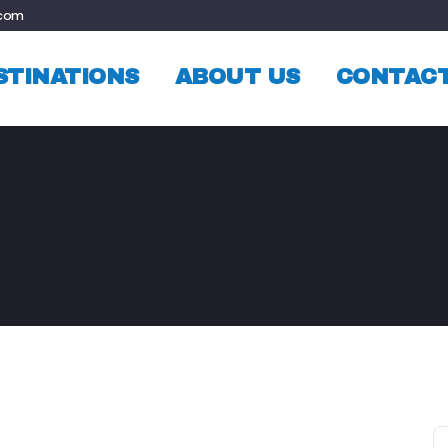
.com
STINATIONS
ABOUT US
CONTACT