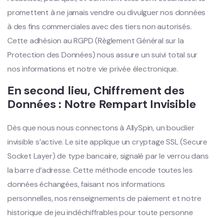
promettent à ne jamais vendre ou divulguer nos données
à des fins commerciales avec des tiers non autorisés.
Cette adhésion au RGPD (Règlement Général sur la
Protection des Données) nous assure un suivi total sur
nos informations et notre vie privée électronique.
En second lieu, Chiffrement des
Données : Notre Rempart Invisible
Dès que nous nous connectons à AllySpin, un bouclier
invisible s’active. Le site applique un cryptage SSL (Secure
Socket Layer) de type bancaire, signalé par le verrou dans
la barre d’adresse. Cette méthode encode toutes les
données échangées, faisant nos informations
personnelles, nos renseignements de paiement et notre
historique de jeu indéchiffrables pour toute personne