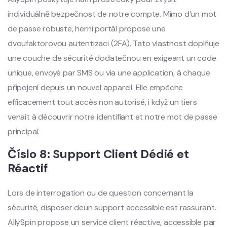
individuálně bezpečnost de notre compte. Mimo d’un mot
de passe robuste, herní portál propose une
dvoufaktorovou autentizaci (2FA). Tato vlastnost doplňuje
une couche de sécurité dodatečnou en exigeant un code
unique, envoyé par SMS ou via une application, à chaque
připojení depuis un nouvel appareil. Elle empêche
efficacement tout accès non autorisé, i když un tiers
venait à découvrir notre identifiant et notre mot de passe
principal.
Číslo 8: Support Client Dédié et
Réactif
Lors de interrogation ou de question concernant la
sécurité, disposer deun support accessible est rassurant.
AllySpin propose un service client réactive, accessible par