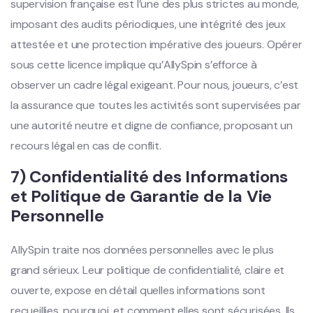
supervision française est l’une des plus strictes au monde,
imposant des audits périodiques, une intégrité des jeux
attestée et une protection impérative des joueurs. Opérer
sous cette licence implique qu’AllySpin s’efforce à
observer un cadre légal exigeant. Pour nous, joueurs, c’est
la assurance que toutes les activités sont supervisées par
une autorité neutre et digne de confiance, proposant un
recours légal en cas de conflit.
7) Confidentialité des Informations
et Politique de Garantie de la Vie
Personnelle
AllySpin traite nos données personnelles avec le plus
grand sérieux. Leur politique de confidentialité, claire et
ouverte, expose en détail quelles informations sont
recueillies, pourquoi, et comment elles sont sécurisées. Ils