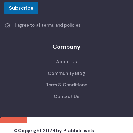
Subscribe
I agree to all terms and policies
Company
About Us
Community Blog
Term & Conditions
Contact Us
© Copyright 2026 by Prabhitravels