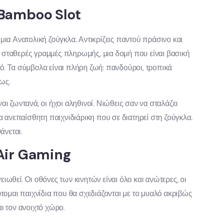
 Bamboo Slot
μια Ανατολική ζούγκλα. Αντικρίζεις παντού πράσινο και
 σταθερές γραμμές πληρωμής, μια δομή που είναι βασική
ό. Τα σύμβολα είναι πλήρη ζωή: πανδούροι, τροπικά
ως.
αι ζωντανά, οι ήχοι αληθινοί. Νιώθεις σαν να σταλάζει
ια ανεπαίσθητη παιχνιδιάρικη που σε διατηρεί στη ζούγκλα.
άνεται.
Air Gaming
ιωθεί. Οι οθόνες των κινητών είναι όλο και ανώτερες, οι
φτομαι παιχνίδια που θα σχεδιάζονται με το μυαλό ακριβώς
ι τον ανοιχτό χώρο.