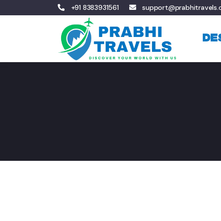
+91 8383931561
support@prabhitravels
DE