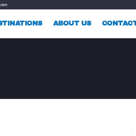
.com
STINATIONS
ABOUT US
CONTACT