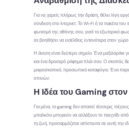
Αναβάθμιση της Διασκέ
Για να χαρείς πλήρως την δράση, θέλει λίγη οργ
σύνδεση στο ίντερνετ. Το Wi-Fi ή τα πακέτα του 
φωτισμό της οθόνης σου, γιατί το εξωτερικό φω
σε βοηθήσει να εισέλθεις εντονότερα στον χώρο
Η άνεση είναι δεύτερο σημείο. Ένα μαξιλαράκι γ
και ένα δροσερό ρόφημα πλάι σου. Ο σκοπός δεν
μικροσκοπικό, προσωπικό καταφύγιο. Ένα παρά
σπινών.
Η Ιδέα του Gaming στον
Για μένα, το gaming δεν απαιτεί τέσσερις τοίχο
μπαλκόνι μπορούν να αλλάξουν το παιχνίδι από τ
τη ζωή, προσαρμόζεται απίστευτα σε αυτή την ι