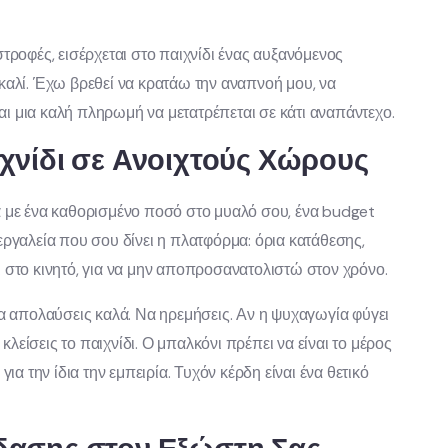
τροφές, εισέρχεται στο παιχνίδι ένας αυξανόμενος
καλί. Έχω βρεθεί να κρατάω την αναπνοή μου, να
ι μια καλή πληρωμή να μετατρέπεται σε κάτι αναπάντεχο.
χνίδι σε Ανοιχτούς Χώρους
α με ένα καθορισμένο ποσό στο μυαλό σου, ένα budget
εργαλεία που σου δίνει η πλατφόρμα: όρια κατάθεσης,
 στο κινητό, για να μην αποπροσανατολιστώ στον χρόνο.
να απολαύσεις καλά. Να ηρεμήσεις. Αν η ψυχαγωγία φύγει
 κλείσεις το παιχνίδι. Ο μπαλκόνι πρέπει να είναι το μέρος
ια την ίδια την εμπειρία. Τυχόν κέρδη είναι ένα θετικό