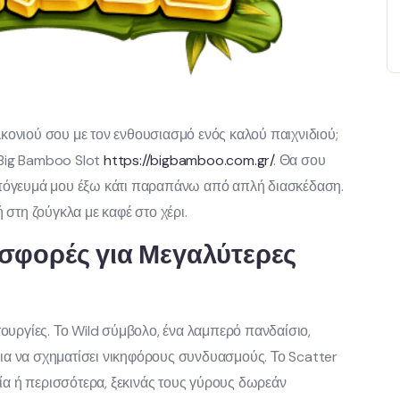
κονιού σου με τον ενθουσιασμό ενός καλού παιχνιδιού;
 Big Bamboo Slot
https://bigbamboo.com.gr/
. Θα σου
 απόγευμά μου έξω κάτι παραπάνω από απλή διασκέδαση.
 στη ζούγκλα με καφέ στο χέρι.
οσφορές για Μεγαλύτερες
τουργίες. Το Wild σύμβολο, ένα λαμπερό πανδαίσιο,
ια να σχηματίσει νικηφόρους συνδυασμούς. Το Scatter
τρία ή περισσότερα, ξεκινάς τους γύρους δωρεάν