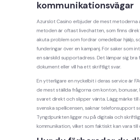
kommunikationsvägar
Azurslot Casino erbjuder de mest metoderna at
metoden är oftast livechatten, som finns dire
akuta problem som fordrar omedelbar hjälp, so
funderingar över en kampanj. För saker som inte 
en särskild supportadress. Det lämpar sig bra 
dokument eller vill ha ett skriftligt svar.
En ytterligare en nyckelbit i deras service är FA
de mest ställda frågorna om konton, bonusar, bet
svaret direkt och slipper vänta. Lägg märke til
svenska spellicensen, saknar telefonsupport som
Tyngdpunkten ligger nu på digitala och skriftlig
kommunikation, vilket som faktiskt kan vara till 