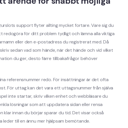
tt ärende för snabbt möjliga
urslots support flyter allting mycket fortare. Vare sig du
t redogöra för ditt problem tydligt och lämna alla viktiga
ändarnamn eller den e-postadress du registrerat med. Då
eskriv sedan vad som hände, när det hände och vid vilket
rmation du ger, desto färre tillbakafrågor behöver
dina referensnummer redo. För insättningar är det ofta
änst. För uttag kan det vara ett uttagsnummer från själva
pel inte startar, skriv vilken enhet och webbläsare du
kla lösningar som att uppdatera sidan eller rensa
 klar innan du börjar sparar du tid. Det visar också
a leder till en ännu mer hjälpsam bemötande.