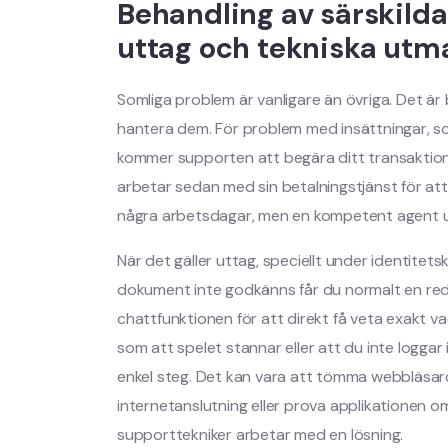
Behandling av särskilda
uttag och tekniska utm
Somliga problem är vanligare än övriga. Det är b
hantera dem. För problem med insättningar, s
kommer supporten att begära ditt transaktion
arbetar sedan med sin betalningstjänst för att
några arbetsdagar, men en kompetent agent u
När det gäller uttag, speciellt under identitet
dokument inte godkänns får du normalt en re
chattfunktionen för att direkt få veta exakt v
som att spelet stannar eller att du inte logga
enkel steg. Det kan vara att tömma webbläsard
internetanslutning eller prova applikationen om 
supporttekniker arbetar med en lösning.