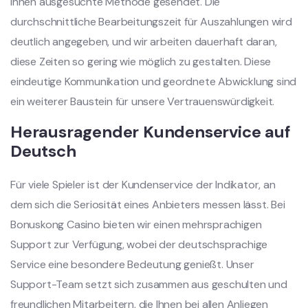
Ihnen ausgesuchte Methode gesendet. Die
durchschnittliche Bearbeitungszeit für Auszahlungen wird
deutlich angegeben, und wir arbeiten dauerhaft daran,
diese Zeiten so gering wie möglich zu gestalten. Diese
eindeutige Kommunikation und geordnete Abwicklung sind
ein weiterer Baustein für unsere Vertrauenswürdigkeit.
Herausragender Kundenservice auf
Deutsch
Für viele Spieler ist der Kundenservice der Indikator, an
dem sich die Seriosität eines Anbieters messen lässt. Bei
Bonuskong Casino bieten wir einen mehrsprachigen
Support zur Verfügung, wobei der deutschsprachige
Service eine besondere Bedeutung genießt. Unser
Support-Team setzt sich zusammen aus geschulten und
freundlichen Mitarbeitern, die Ihnen bei allen Anliegen