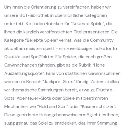
Um Ihnen die Orientierung zu vereinfachen, haben wir
unsere Slot-Bibliothek in übersichtliche Kategorien
unterteilt. Sie finden Rubriken für “Neueste Spiele”, die
Ihnen die kürzlich veröffentlichten Titel präsentieren. Die
Kategorie “Beliebte Spiele” verrät, was die Community
aktuell am meisten spielt – ein zuverlässiger Indikator für
Qualität und Spaßfaktor. Für Spieler, die nach großen
Gewinnchancen fahnden, gibt es die Rubrik “Hohe
Auszahlungsquote”. Fans von stattlichen Gewinnsummen
werden im Bereich “Jackpot-Slots” fündig. Zudem stellen
wir thematische Sammlungen bereit, etwa zu Früchte-
Slots, Abenteuer-Slots oder Spiele mit bestimmten
Mechaniken wie “Hold and Spin” oder “Kassenschlitzer”.
Diese geordnete Herangehensweise ermöglicht es Ihnen,
zügig genau das Spiel zu entdecken, das Ihrer Stimmung