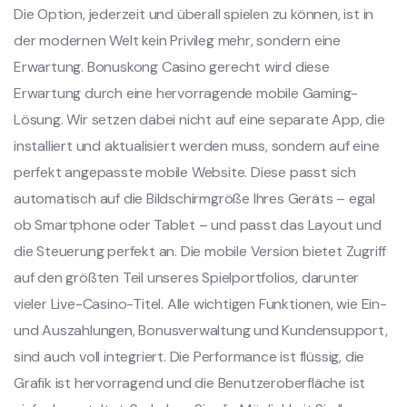
Die Option, jederzeit und überall spielen zu können, ist in
der modernen Welt kein Privileg mehr, sondern eine
Erwartung. Bonuskong Casino gerecht wird diese
Erwartung durch eine hervorragende mobile Gaming-
Lösung. Wir setzen dabei nicht auf eine separate App, die
installiert und aktualisiert werden muss, sondern auf eine
perfekt angepasste mobile Website. Diese passt sich
automatisch auf die Bildschirmgröße Ihres Geräts – egal
ob Smartphone oder Tablet – und passt das Layout und
die Steuerung perfekt an. Die mobile Version bietet Zugriff
auf den größten Teil unseres Spielportfolios, darunter
vieler Live-Casino-Titel. Alle wichtigen Funktionen, wie Ein-
und Auszahlungen, Bonusverwaltung und Kundensupport,
sind auch voll integriert. Die Performance ist flüssig, die
Grafik ist hervorragend und die Benutzeroberfläche ist