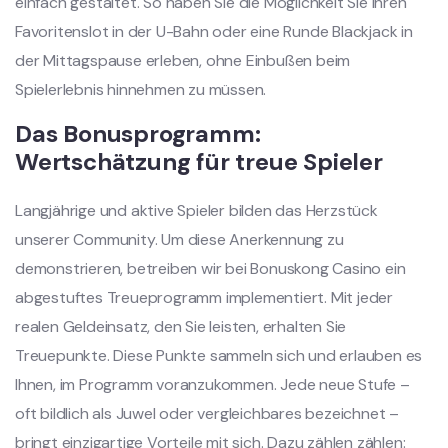
einfach gestaltet. So haben Sie die Möglichkeit Sie Ihren
Favoritenslot in der U-Bahn oder eine Runde Blackjack in
der Mittagspause erleben, ohne Einbußen beim
Spielerlebnis hinnehmen zu müssen.
Das Bonusprogramm:
Wertschätzung für treue Spieler
Langjährige und aktive Spieler bilden das Herzstück
unserer Community. Um diese Anerkennung zu
demonstrieren, betreiben wir bei Bonuskong Casino ein
abgestuftes Treueprogramm implementiert. Mit jeder
realen Geldeinsatz, den Sie leisten, erhalten Sie
Treuepunkte. Diese Punkte sammeln sich und erlauben es
Ihnen, im Programm voranzukommen. Jede neue Stufe –
oft bildlich als Juwel oder vergleichbares bezeichnet –
bringt einzigartige Vorteile mit sich. Dazu zählen zählen: