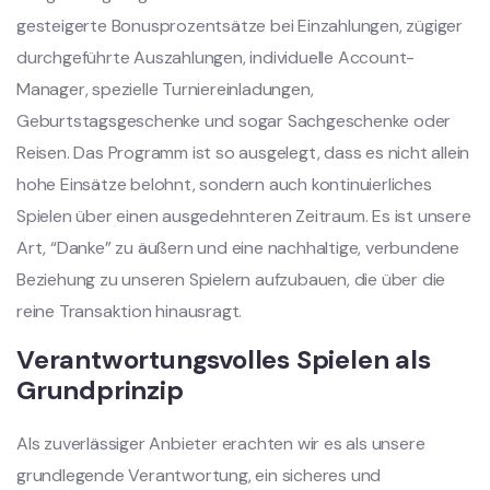
gesteigerte Bonusprozentsätze bei Einzahlungen, zügiger
durchgeführte Auszahlungen, individuelle Account-
Manager, spezielle Turniereinladungen,
Geburtstagsgeschenke und sogar Sachgeschenke oder
Reisen. Das Programm ist so ausgelegt, dass es nicht allein
hohe Einsätze belohnt, sondern auch kontinuierliches
Spielen über einen ausgedehnteren Zeitraum. Es ist unsere
Art, “Danke” zu äußern und eine nachhaltige, verbundene
Beziehung zu unseren Spielern aufzubauen, die über die
reine Transaktion hinausragt.
Verantwortungsvolles Spielen als
Grundprinzip
Als zuverlässiger Anbieter erachten wir es als unsere
grundlegende Verantwortung, ein sicheres und