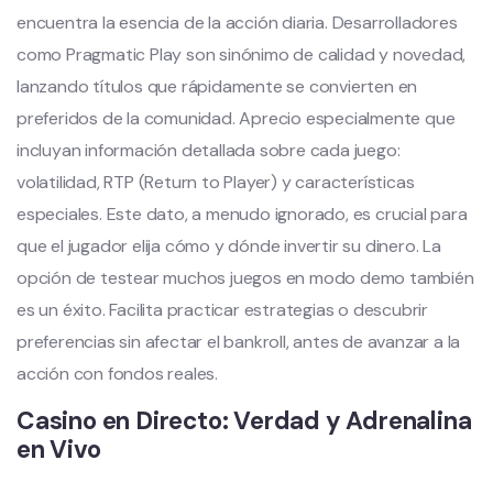
encuentra la esencia de la acción diaria. Desarrolladores
como Pragmatic Play son sinónimo de calidad y novedad,
lanzando títulos que rápidamente se convierten en
preferidos de la comunidad. Aprecio especialmente que
incluyan información detallada sobre cada juego:
volatilidad, RTP (Return to Player) y características
especiales. Este dato, a menudo ignorado, es crucial para
que el jugador elija cómo y dónde invertir su dinero. La
opción de testear muchos juegos en modo demo también
es un éxito. Facilita practicar estrategias o descubrir
preferencias sin afectar el bankroll, antes de avanzar a la
acción con fondos reales.
Casino en Directo: Verdad y Adrenalina
en Vivo