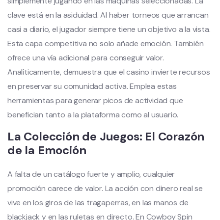
simplemente jugando en las máquinas seleccionadas. La
clave está en la asiduidad. Al haber torneos que arrancan
casi a diario, el jugador siempre tiene un objetivo a la vista.
Esta capa competitiva no solo añade emoción. También
ofrece una vía adicional para conseguir valor.
Analíticamente, demuestra que el casino invierte recursos
en preservar su comunidad activa. Emplea estas
herramientas para generar picos de actividad que
benefician tanto a la plataforma como al usuario.
La Colección de Juegos: El Corazón
de la Emoción
A falta de un catálogo fuerte y amplio, cualquier
promoción carece de valor. La acción con dinero real se
vive en los giros de las tragaperras, en las manos de
blackjack y en las ruletas en directo. En Cowboy Spin