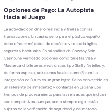
Opciones de Pago: La Autopista
Hacia el Juego
La actividad con dinero real inicia y finaliza con las
transacciones. Un casino serio para el público español
debe ofrecer métodos de depósito y retirada ágiles,
seguros y habituales. En mi análisis de Cowboy Spin
Casino, he verificado opciones como tarjetas Visa y
Mastercard, billeteras electrónicas tipo Skrill y Neteller, y,
de forma especial, soluciones locales como Bizum. La
integración de Bizum es un gran logro. Se ha convertido en
un referente de inmediatez y confianza en España. Los
tiempos de procesamiento para las retiradas que indican
son competitivos, aunque, como siempre digo, están
sujetos de la verificación de seguridad y del método