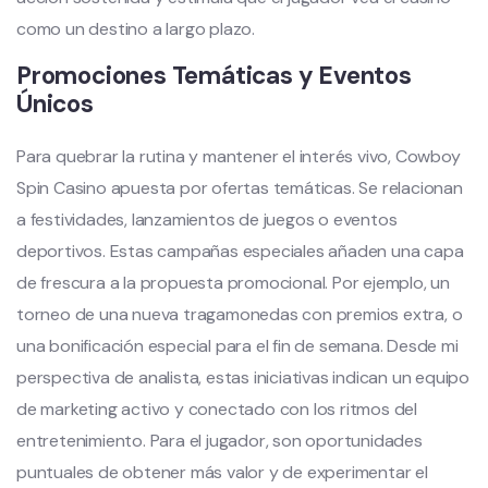
como un destino a largo plazo.
Promociones Temáticas y Eventos
Únicos
Para quebrar la rutina y mantener el interés vivo, Cowboy
Spin Casino apuesta por ofertas temáticas. Se relacionan
a festividades, lanzamientos de juegos o eventos
deportivos. Estas campañas especiales añaden una capa
de frescura a la propuesta promocional. Por ejemplo, un
torneo de una nueva tragamonedas con premios extra, o
una bonificación especial para el fin de semana. Desde mi
perspectiva de analista, estas iniciativas indican un equipo
de marketing activo y conectado con los ritmos del
entretenimiento. Para el jugador, son oportunidades
puntuales de obtener más valor y de experimentar el