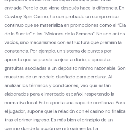
entrada. Pero lo que viene después hace la diferencia. En
Cowboy Spin Casino, he comprobado un compromiso
continuo que se materializa en promociones como el “Día
de la Suerte” o las “Misiones de la Semana”. No son actos
vacíos, sino mecanismos con estructura que premian la
constancia. Por ejemplo, un sistema de puntos por
apuesta que se puede canjear a diario, o apuestas
gratuitas asociadas a un depósito mínimo razonable. Son
muestras de un modelo diseñado para perdurar. Al
analizar los términos y condiciones, veo que están
elaborados para el mercado español, respetando la
normativa local. Esto aporta una capa de confianza. Para
el jugador, supone que la relación con el casino no finaliza
tras el primer ingreso. Es más bien el principio de un
camino donde la acción se retroalimenta. La