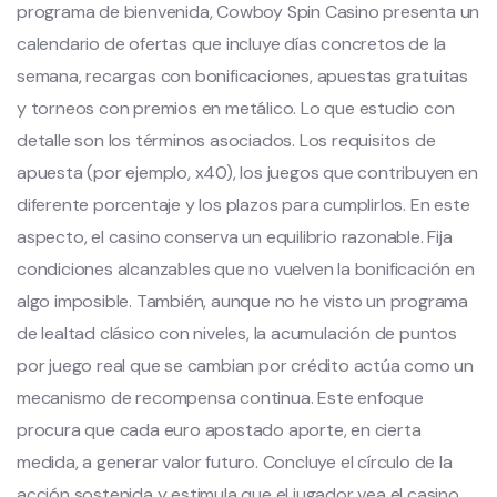
programa de bienvenida, Cowboy Spin Casino presenta un
calendario de ofertas que incluye días concretos de la
semana, recargas con bonificaciones, apuestas gratuitas
y torneos con premios en metálico. Lo que estudio con
detalle son los términos asociados. Los requisitos de
apuesta (por ejemplo, x40), los juegos que contribuyen en
diferente porcentaje y los plazos para cumplirlos. En este
aspecto, el casino conserva un equilibrio razonable. Fija
condiciones alcanzables que no vuelven la bonificación en
algo imposible. También, aunque no he visto un programa
de lealtad clásico con niveles, la acumulación de puntos
por juego real que se cambian por crédito actúa como un
mecanismo de recompensa continua. Este enfoque
procura que cada euro apostado aporte, en cierta
medida, a generar valor futuro. Concluye el círculo de la
acción sostenida y estimula que el jugador vea el casino