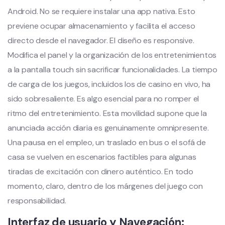
Android. No se requiere instalar una app nativa. Esto
previene ocupar almacenamiento y facilita el acceso
directo desde el navegador. El diseño es responsive.
Modifica el panel y la organización de los entretenimientos
a la pantalla touch sin sacrificar funcionalidades. La tiempo
de carga de los juegos, incluidos los de casino en vivo, ha
sido sobresaliente. Es algo esencial para no romper el
ritmo del entretenimiento. Esta movilidad supone que la
anunciada acción diaria es genuinamente omnipresente.
Una pausa en el empleo, un traslado en bus o el sofá de
casa se vuelven en escenarios factibles para algunas
tiradas de excitación con dinero auténtico. En todo
momento, claro, dentro de los márgenes del juego con
responsabilidad.
Interfaz de usuario y Navegación: