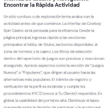
Encontrar la Rápida Actividad
Un sitio confuso o de exploración lenta acaba con la
actividad antes de que comience. La interfaz de Cowboy
Spin Casino está pensada para la eficiencia. Desde la
página principal, ingresas rápido a las secciones
principales: el lobby de títulos, las bonos disponibles, el
zona de torneos y la cajero. Los filtros de selección
dentro del repertorio de juegos son precisos y reaccionan
al segundo. Aprecio aspectos como la sección de “Juegos
Nuevos” o “Populares”, que dirigen al usuario hacia las
alternativas más populares. El trámite de registro y
verificación de la perfil es estándar y cumple los
procedimientos KYC (Conoce a Tu Cliente) requeridos. En
global, la usabilidad del portal es alta. Disminuye el lapso
que media entre la decisión de participar y la acción real.