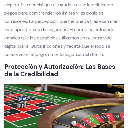
elegido. Es esencial que el jugador revise la política de
pagos para comprender los límites y las posibles
comisiones. La percepción que me queda tras examinar
este apartado es de seguridad. El casino ha enfocado
canales que los españoles utilizamos en nuestra vida
digital diaria. Quita fricciones y facilita que el foco se
conserve en el juego, no en la logística del dinero.
Protección y Autorización: Las Bases
de la Credibilidad