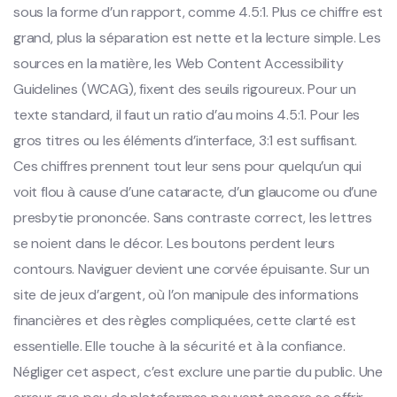
sous la forme d’un rapport, comme 4.5:1. Plus ce chiffre est
grand, plus la séparation est nette et la lecture simple. Les
sources en la matière, les Web Content Accessibility
Guidelines (WCAG), fixent des seuils rigoureux. Pour un
texte standard, il faut un ratio d’au moins 4.5:1. Pour les
gros titres ou les éléments d’interface, 3:1 est suffisant.
Ces chiffres prennent tout leur sens pour quelqu’un qui
voit flou à cause d’une cataracte, d’un glaucome ou d’une
presbytie prononcée. Sans contraste correct, les lettres
se noient dans le décor. Les boutons perdent leurs
contours. Naviguer devient une corvée épuisante. Sur un
site de jeux d’argent, où l’on manipule des informations
financières et des règles compliquées, cette clarté est
essentielle. Elle touche à la sécurité et à la confiance.
Négliger cet aspect, c’est exclure une partie du public. Une