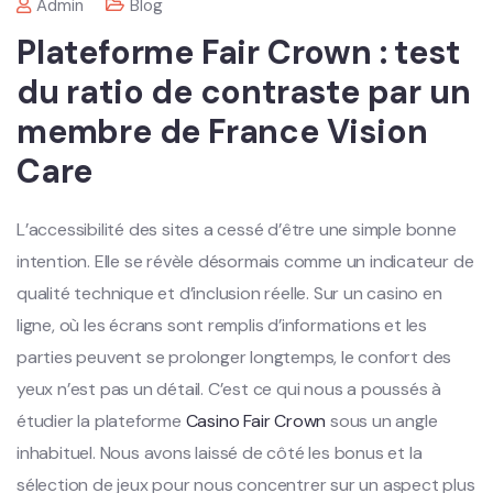
Admin
Blog
Plateforme Fair Crown : test
du ratio de contraste par un
membre de France Vision
Care
L’accessibilité des sites a cessé d’être une simple bonne
intention. Elle se révèle désormais comme un indicateur de
qualité technique et d’inclusion réelle. Sur un casino en
ligne, où les écrans sont remplis d’informations et les
parties peuvent se prolonger longtemps, le confort des
yeux n’est pas un détail. C’est ce qui nous a poussés à
étudier la plateforme
Casino Fair Crown
sous un angle
inhabituel. Nous avons laissé de côté les bonus et la
sélection de jeux pour nous concentrer sur un aspect plus