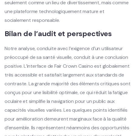
seulement comme un lieu de divertissement, mais comme
une plateforme technologiquement mature et
socialement responsable.
Bilan de l’audit et perspectives
Notre analyse, conduite avec l’exigence d’un utilisateur
préoccupé de sa santé visuelle, conduit à une conclusion
positive. L’interface de Fair Crown Casino est globalement
très accessible et satisfait largement aux standards de
contraste. La grande majorité des éléments critiques sont
conçus pour une lisibilité optimale, ce qui réduit la fatigue
oculaire et simplifie la navigation pour un public aux
capacités visuelles variées. Les quelques points identifiés
pour amélioration demeurent marginaux face à la qualité
d’ensemble. Ils représentent néanmoins des opportunités