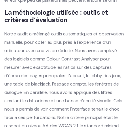
erreur que peu de plateformes peuvent encore se offrir.
La méthodologie utilisée : outils et
critères d’évaluation
Notre audit a mélangé outils automatiques et observation
manuelle, pour coller au plus près à l’expérience d’un
utilisateur avec une vision réduite. Nous avons employé
des logiciels comme Colour Contrast Analyser pour
mesurer avec exactitude les ratios sur des captures
d’écran des pages principales : l’accueil, le lobby des jeux,
une table de blackjack, l’espace compte, les fenêtres de
dialogue. En parallèle, nous avons appliqué des filtres
simulant le daltonisme et une baisse d’acuité visuelle. Cela
nous a permis de voir comment l’interface tenait le choc
face à ces perturbations. Notre critère principal était le
respect du niveau AA des WCAG 2.1, le standard minimal