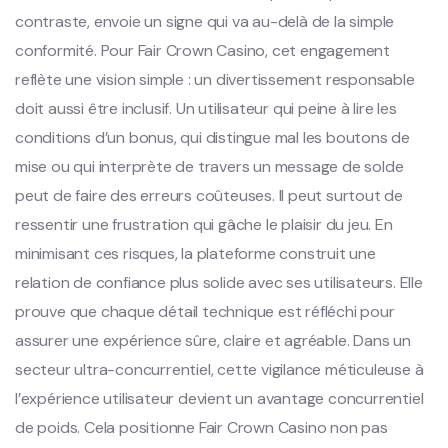
contraste, envoie un signe qui va au-delà de la simple
conformité. Pour Fair Crown Casino, cet engagement
reflète une vision simple : un divertissement responsable
doit aussi être inclusif. Un utilisateur qui peine à lire les
conditions d’un bonus, qui distingue mal les boutons de
mise ou qui interprète de travers un message de solde
peut de faire des erreurs coûteuses. Il peut surtout de
ressentir une frustration qui gâche le plaisir du jeu. En
minimisant ces risques, la plateforme construit une
relation de confiance plus solide avec ses utilisateurs. Elle
prouve que chaque détail technique est réfléchi pour
assurer une expérience sûre, claire et agréable. Dans un
secteur ultra-concurrentiel, cette vigilance méticuleuse à
l’expérience utilisateur devient un avantage concurrentiel
de poids. Cela positionne Fair Crown Casino non pas