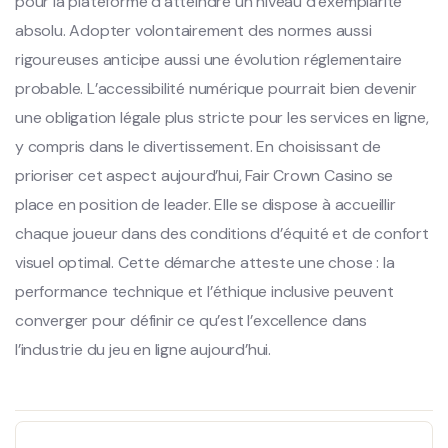
pour la plateforme d’atteindre un niveau d’exemplarité
absolu. Adopter volontairement des normes aussi
rigoureuses anticipe aussi une évolution réglementaire
probable. L’accessibilité numérique pourrait bien devenir
une obligation légale plus stricte pour les services en ligne,
y compris dans le divertissement. En choisissant de
prioriser cet aspect aujourd’hui, Fair Crown Casino se
place en position de leader. Elle se dispose à accueillir
chaque joueur dans des conditions d’équité et de confort
visuel optimal. Cette démarche atteste une chose : la
performance technique et l’éthique inclusive peuvent
converger pour définir ce qu’est l’excellence dans
l’industrie du jeu en ligne aujourd’hui.