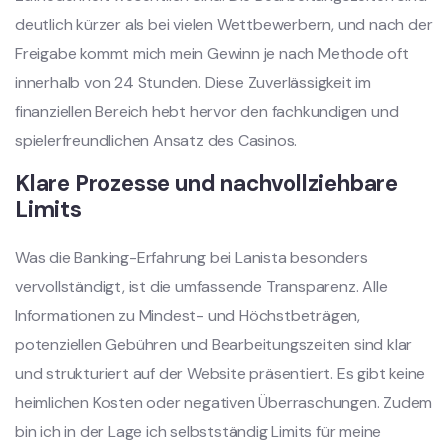
deutlich kürzer als bei vielen Wettbewerbern, und nach der
Freigabe kommt mich mein Gewinn je nach Methode oft
innerhalb von 24 Stunden. Diese Zuverlässigkeit im
finanziellen Bereich hebt hervor den fachkundigen und
spielerfreundlichen Ansatz des Casinos.
Klare Prozesse und nachvollziehbare
Limits
Was die Banking-Erfahrung bei Lanista besonders
vervollständigt, ist die umfassende Transparenz. Alle
Informationen zu Mindest- und Höchstbeträgen,
potenziellen Gebühren und Bearbeitungszeiten sind klar
und strukturiert auf der Website präsentiert. Es gibt keine
heimlichen Kosten oder negativen Überraschungen. Zudem
bin ich in der Lage ich selbstständig Limits für meine