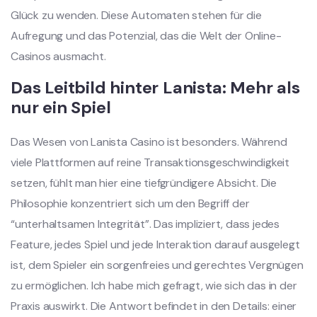
Glück zu wenden. Diese Automaten stehen für die
Aufregung und das Potenzial, das die Welt der Online-
Casinos ausmacht.
Das Leitbild hinter Lanista: Mehr als
nur ein Spiel
Das Wesen von Lanista Casino ist besonders. Während
viele Plattformen auf reine Transaktionsgeschwindigkeit
setzen, fühlt man hier eine tiefgründigere Absicht. Die
Philosophie konzentriert sich um den Begriff der
“unterhaltsamen Integrität”. Das impliziert, dass jedes
Feature, jedes Spiel und jede Interaktion darauf ausgelegt
ist, dem Spieler ein sorgenfreies und gerechtes Vergnügen
zu ermöglichen. Ich habe mich gefragt, wie sich das in der
Praxis auswirkt. Die Antwort befindet in den Details: einer