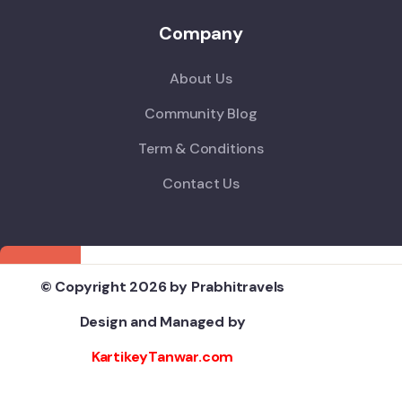
Company
About Us
Community Blog
Term & Conditions
Contact Us
© Copyright 2026 by Prabhitravels
Design and Managed by
KartikeyTanwar.com