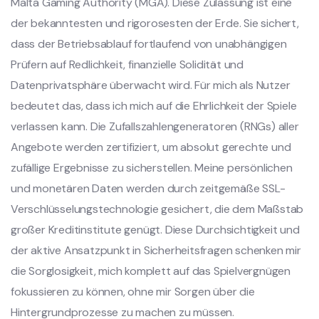
Malta Gaming Authority (MGA). Diese Zulassung ist eine
der bekanntesten und rigorosesten der Erde. Sie sichert,
dass der Betriebsablauf fortlaufend von unabhängigen
Prüfern auf Redlichkeit, finanzielle Solidität und
Datenprivatsphäre überwacht wird. Für mich als Nutzer
bedeutet das, dass ich mich auf die Ehrlichkeit der Spiele
verlassen kann. Die Zufallszahlengeneratoren (RNGs) aller
Angebote werden zertifiziert, um absolut gerechte und
zufällige Ergebnisse zu sicherstellen. Meine persönlichen
und monetären Daten werden durch zeitgemäße SSL-
Verschlüsselungstechnologie gesichert, die dem Maßstab
großer Kreditinstitute genügt. Diese Durchsichtigkeit und
der aktive Ansatzpunkt in Sicherheitsfragen schenken mir
die Sorglosigkeit, mich komplett auf das Spielvergnügen
fokussieren zu können, ohne mir Sorgen über die
Hintergrundprozesse zu machen zu müssen.