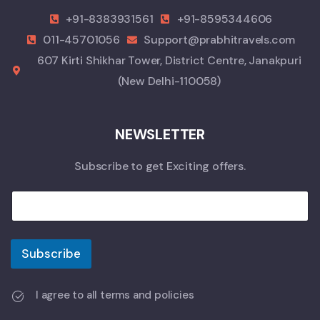
+91-8383931561
+91-8595344606
011-45701056
Support@prabhitravels.com
607 Kirti Shikhar Tower, District Centre, Janakpuri
(New Delhi-110058)
NEWSLETTER
Subscribe to get Exciting offers.
Subscribe
I agree to all terms and policies