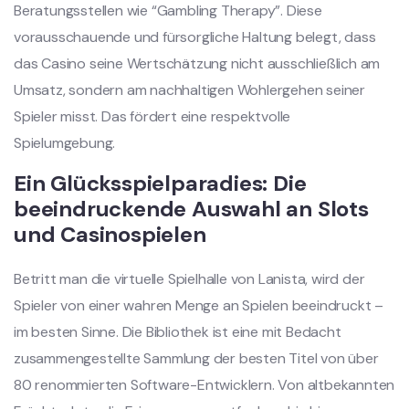
Beratungsstellen wie “Gambling Therapy”. Diese
vorausschauende und fürsorgliche Haltung belegt, dass
das Casino seine Wertschätzung nicht ausschließlich am
Umsatz, sondern am nachhaltigen Wohlergehen seiner
Spieler misst. Das fördert eine respektvolle
Spielumgebung.
Ein Glücksspielparadies: Die
beeindruckende Auswahl an Slots
und Casinospielen
Betritt man die virtuelle Spielhalle von Lanista, wird der
Spieler von einer wahren Menge an Spielen beeindruckt –
im besten Sinne. Die Bibliothek ist eine mit Bedacht
zusammengestellte Sammlung der besten Titel von über
80 renommierten Software-Entwicklern. Von altbekannten