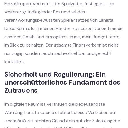
Einzahlungen, Verluste oder Spielzeiten festlegen – ein
weiterer grundlegender Bestandteil des
verantwortungsbewussten Spielansatzes von Lanista.
Diese Kontrolle in meinen Händen zu spüren, verleiht mir ein
sicheres Gefühl und ermöglicht es mir, mein Budget stets
im Blick zu behalten. Der gesamte Finanzverkehr ist nicht
nur zügig, sondern auch nachvollziehbar und gerecht
konzipiert.
Sicherheit und Regulierung: Ein
unerschütterliches Fundament des
Zutrauens
Im digitalen Raum ist Vertrauen die bedeutendste
Währung. Lanista Casino etabliert dieses Vertrauen auf
einem äußerst stabilen Grundstein auf: der Zulassung der