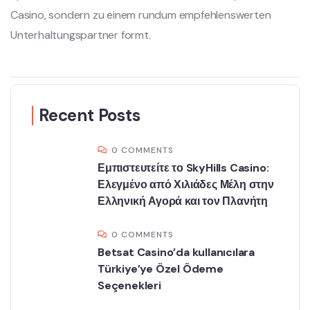
Casino, sondern zu einem rundum empfehlenswerten
Unterhaltungspartner formt.
Recent Posts
0 COMMENTS
Εμπιστευτείτε το SkyHills Casino:
Ελεγμένο από Χιλιάδες Μέλη στην
Ελληνική Αγορά και τον Πλανήτη
0 COMMENTS
Betsat Casino’da kullanıcılara
Türkiye’ye Özel Ödeme
Seçenekleri