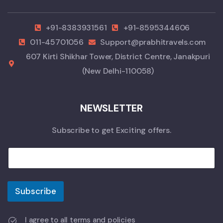
+91-8383931561
+91-8595344606
011-45701056
Support@prabhitravels.com
607 Kirti Shikhar Tower, District Centre, Janakpuri
(New Delhi-110058)
NEWSLETTER
Subscribe to get Exciting offers.
Subscribe
I agree to all terms and policies