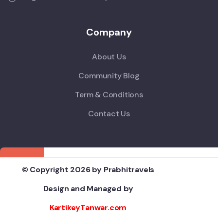
Company
About Us
Community Blog
Term & Conditions
Contact Us
© Copyright 2026 by Prabhitravels
Design and Managed by
KartikeyTanwar.com