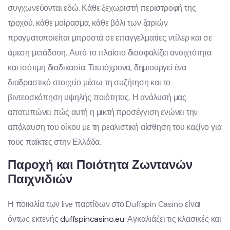
συγχωνεύονται εδώ. Κάθε ξεχωριστή περιστροφή της
τροχού, κάθε μοίρασμα, κάθε βόλι των ζαριών
πραγματοποιείται μπροστά σε επαγγελματίες ντίλερ και σε
άμεση μετάδοση. Αυτό το πλαίσιο διασφαλίζει ανοιχτότητα
και ισότιμη διαδικασία. Ταυτόχρονα, δημιουργεί ένα
διαδραστικό στοιχείο μέσω τη συζήτηση και το
βιντεοσκόπηση υψηλής ποιότητας. Η ανάλυσή μας
αποτυπώνει πώς αυτή η μικτή προσέγγιση ενώνει την
απόλαυση του οίκου με τη ρεαλιστική αίσθηση του καζίνο για
τους παίκτες στην Ελλάδα.
Παροχή και Ποιότητα Ζωντανών
Παιχνιδιών
Η ποικιλία των live παρτίδων στο Duffspin Casino είναι
όντως εκτενής
duffspincasino.eu
. Αγκαλιάζει τις κλασικές και