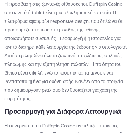
Η πρόσβαση στις ζωντανές αίθουσες του Duffspin Casino
από κινητό ή tablet είναι μια ολοκληρωτική εμπειρία. Η
πλατφόρμα εφαρμόζει responsive design, που δηλώνει ότι
προσαρμόζεται άμεσα στο μέγεθος της οθόνης
οποιασδήποτε συσκευής. Η εφαρμογή ή η ιστοσελίδα για
κινητά διατηρεί κάθε λειτουργία της έκδοσης για υπολογιστή.
Αυτό περιλαμβάνει όλα τα ζωντανά παιχνίδια, τις επιλογές
πληρωμής και την εξυπηρέτηση πελατών. Η ποιότητα του
βίντεο μένει υψηλή, ενώ τα κουμπιά και τα μενού είναι
βελτιστοποιημένα για οθόνη αφής. Κανένα από τα στοιχεία
που δημιουργούν ρεαλισμό δεν θυσιάζεται για χάρη της
φορητότητας.
Προσαρμογή για Διάφορα Λειτουργικά
Η συνεργασία του Duffspin Casino αγκαλιάζει συσκευές