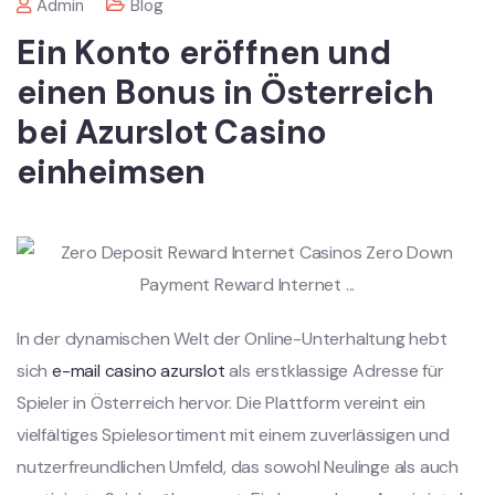
Admin
Blog
Ein Konto eröffnen und
einen Bonus in Österreich
bei Azurslot Casino
einheimsen
In der dynamischen Welt der Online-Unterhaltung hebt
sich
e-mail casino azurslot
als erstklassige Adresse für
Spieler in Österreich hervor. Die Plattform vereint ein
vielfältiges Spielesortiment mit einem zuverlässigen und
nutzerfreundlichen Umfeld, das sowohl Neulinge als auch