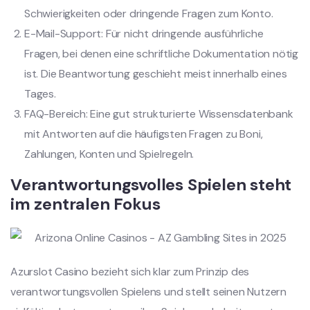
Schwierigkeiten oder dringende Fragen zum Konto.
E-Mail-Support: Für nicht dringende ausführliche
Fragen, bei denen eine schriftliche Dokumentation nötig
ist. Die Beantwortung geschieht meist innerhalb eines
Tages.
FAQ-Bereich: Eine gut strukturierte Wissensdatenbank
mit Antworten auf die häufigsten Fragen zu Boni,
Zahlungen, Konten und Spielregeln.
Verantwortungsvolles Spielen steht
im zentralen Fokus
Azurslot Casino bezieht sich klar zum Prinzip des
verantwortungsvollen Spielens und stellt seinen Nutzern