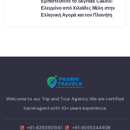
Εμπιστευτείτε το SkyHills Casino:
Ελεγμένο από Χιλιάδες Μέλη στην
Ελληνική Αγορά και τον Πλανήτη
Welcome to our Trip and Tour Agency. We are certified
travel agent with 10+ years experience.
+91-8383931561
+91-8595344606