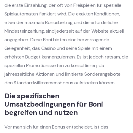
die erste Einzahlung, der oft von Freispielen für spezielle
Spielautomaten flankiert wird. Die exakten Konditionen,
etwa der maximale Bonusbetrag und die erforderliche
Mindesteinzahlung, sind jederzeit auf der Website aktuell
angegeben. Diese Boni bieten eine hervorragende
Gelegenheit, das Casino und seine Spiele mit einem
erhöhten Budget kennenzulernen. Es ist jedoch ratsam, die
speziellen Promotionsseiten zu konsultieren, da
jahreszeitliche Aktionen und limitierte Sonderangebote
den Standardwillkommensbonus aufstocken können.
Die spezifischen
Umsatzbedingungen für Boni
begreifen und nutzen
Vor man sich für einen Bonus entscheidet, ist das