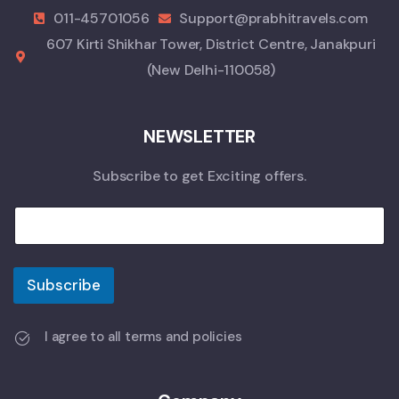
011-45701056
Support@prabhitravels.com
607 Kirti Shikhar Tower, District Centre, Janakpuri
(New Delhi-110058)
NEWSLETTER
Subscribe to get Exciting offers.
Subscribe
I agree to all terms and policies