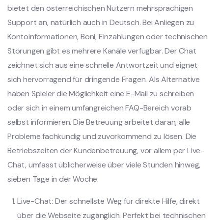
bietet den österreichischen Nutzern mehrsprachigen
Support an, natürlich auch in Deutsch. Bei Anliegen zu
Kontoinformationen, Boni, Einzahlungen oder technischen
Störungen gibt es mehrere Kanäle verfügbar. Der Chat
zeichnet sich aus eine schnelle Antwortzeit und eignet
sich hervorragend für dringende Fragen. Als Alternative
haben Spieler die Möglichkeit eine E-Mail zu schreiben
oder sich in einem umfangreichen FAQ-Bereich vorab
selbst informieren. Die Betreuung arbeitet daran, alle
Probleme fachkundig und zuvorkommend zu lösen. Die
Betriebszeiten der Kundenbetreuung, vor allem per Live-
Chat, umfasst üblicherweise über viele Stunden hinweg,
sieben Tage in der Woche.
Live-Chat: Der schnellste Weg für direkte Hilfe, direkt
über die Webseite zugänglich. Perfekt bei technischen