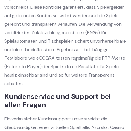
vorschreibt. Diese Kontrolle garantiert, dass Spielergelder
auf getrennten Konten verwahrt werden und die Spiele
gerecht und transparent verlaufen. Die Verwendung von
zertifizierten Zufallszahlengeneratoren (RNGs) für
Spielautomaten und Tischspielen sichert unvorhersehbare
und nicht beeinflussbare Ergebnisse. Unabhängige
Testlabore wie eCOGRA testen regelmäßig die RTP-Werte
(Return to Player) der Spiele, deren Resultate für Spieler
häufig einsehbar sind und so für weitere Transparenz
schaffen.
Kundenservice und Support bei
allen Fragen
Ein verlässlicher Kundensupport unterstreicht die
Glaubwürdigkeit einer virtuellen Spielhalle. Azurslot Casino