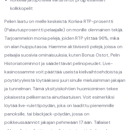
kolikkopelit
Pelien laatu on meille keskeistä. Korkea RTP-prosentti
(Palautusprosentti pelaajalle) on monille olennainen tekijä.
Tarjoammekin monia pelejä, joiden RTP ylittää 96%, mikä
on alan huipputasoa. Haemme aktiivisesti pelejä, joissa on
pelaajia suosivia ominaisuuksia, kuten Bonus Ostot, Pelin
Historiatoiminnot ja säädettävät pelinopeudet. Live-
kasinossamme voit päättää useista kielivaihtoehdoista ja
pöytätyyleistä löytääksesi juuri sinulle mieluisimman jakajan
ja tunnelman. Tämä yksityiskohtien huomioiminen tekee
jokaisesta pelikerrasta ainutlaatuisen. Voit esimerkiksi
löytää live-rulettipöydän, joka on laadittu pienemmille
panoksille, tai blackjack-pöydän, jossa on
poikkeussäännöt jakajan pehmeään 17:ään. Tällaiset