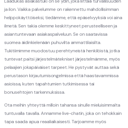
Laadukas asiakastuki on se ydin, joka liittää turvallisuuden
ja ilon. Vaikka palvelumme on rakennettu mahdollisimman
helppokäyttöiseksi, tiedämme, että epäselvyyksiä voi aina
ilmetä. Sen takia olemme keskittyneet perusteelliseen ja
asiantuntevaan asiakaspalveluun. Se on saatavissa
suomea äidinkielenään puhuvilta ammattilaisilta.
Tukitiimimme muodostuu perehtyneistä henkilöistä, jotka
tuntevat paitsi järjestelmätekniset järjestelmämme, myös
pelaajien jokapäiväiset tarpeet. He pystyvät auttaa sekä
perustason kirjautumisongelmissa että haastavammissa
asioissa, kuten tapahtumien tutkimisessa tai
bonusehtojen tarkennuksissa.
Ota meihin yhteyttä milloin tahansa sinulle mieluisimmalta
tuntuvalla tavalla. Annamme live-chatin, joka on tehokkain
tapa saada apua reaaliaikaisesti. Tarjoamme myös