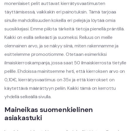
monenlaiset pelit auttavat kierrätysvaatimusten
täyttämisessä, vaikkakin eri painotuksin. Tämä tarjoaa
sinulle mahdollisuuden kokeilla eri pelejä ja löytää omia
suosikkejasi. Emme piilota tärkeitä tietoja pienellä präntillä.
Kaikki on esillä selkeästi ja suomeksi. Reiluus on meille
olennainen arvo, ja se näkyy siinä, miten rakennamme ja
esittelemme promootiomme. Otetaan esimerkiksi
ilmaiskierroskampanja, jossa saat 50 ilmaiskierrosta tietylle
pelille. Ehdoissa mainitsemme heti, että kierroksen arvo on
0,10€, kierrätysvaatimus on 35x ja että kierrokset on
käytettävä määrättyyn peliin. Kaikki tämä on kerrottu
yhdellä selkeällä sivulla.
Maineikas suomenkielinen
asiakastuki