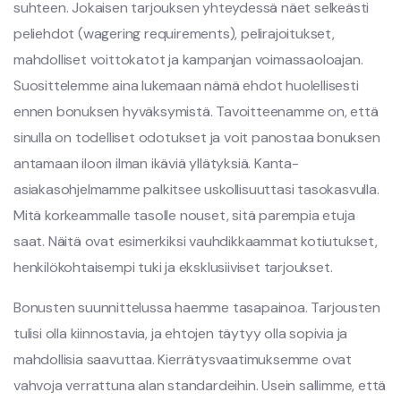
suhteen. Jokaisen tarjouksen yhteydessä näet selkeästi
peliehdot (wagering requirements), pelirajoitukset,
mahdolliset voittokatot ja kampanjan voimassaoloajan.
Suosittelemme aina lukemaan nämä ehdot huolellisesti
ennen bonuksen hyväksymistä. Tavoitteenamme on, että
sinulla on todelliset odotukset ja voit panostaa bonuksen
antamaan iloon ilman ikäviä yllätyksiä. Kanta-
asiakasohjelmamme palkitsee uskollisuuttasi tasokasvulla.
Mitä korkeammalle tasolle nouset, sitä parempia etuja
saat. Näitä ovat esimerkiksi vauhdikkaammat kotiutukset,
henkilökohtaisempi tuki ja eksklusiiviset tarjoukset.
Bonusten suunnittelussa haemme tasapainoa. Tarjousten
tulisi olla kiinnostavia, ja ehtojen täytyy olla sopivia ja
mahdollisia saavuttaa. Kierrätysvaatimuksemme ovat
vahvoja verrattuna alan standardeihin. Usein sallimme, että