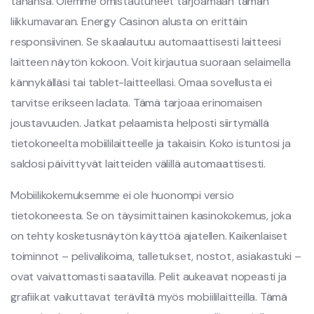
tahansa. Olemme omistautuneet tarjoamaan tämän
liikkumavaran. Energy Casinon alusta on erittäin
responsiivinen. Se skaalautuu automaattisesti laitteesi
laitteen näytön kokoon. Voit kirjautua suoraan selaimella
kännykälläsi tai tablet-laitteellasi. Omaa sovellusta ei
tarvitse erikseen ladata. Tämä tarjoaa erinomaisen
joustavuuden. Jatkat pelaamista helposti siirtymällä
tietokoneelta mobiililaitteelle ja takaisin. Koko istuntosi ja
saldosi päivittyvät laitteiden välillä automaattisesti.
Mobiilikokemuksemme ei ole huonompi versio
tietokoneesta. Se on täysimittainen kasinokokemus, joka
on tehty kosketusnäytön käyttöä ajatellen. Kaikenlaiset
toiminnot – pelivalikoima, talletukset, nostot, asiakastuki –
ovat vaivattomasti saatavilla. Pelit aukeavat nopeasti ja
grafiikat vaikuttavat teräviltä myös mobiililaitteilla. Tämä