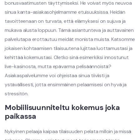
bonusvaatimusten täyttymiseksi. He voivat myös neuvoa
sinua kanta-asiakasohjelmamme etuisuuksissa. Heidän
tavoitteenaan on turvata, että elämyksesi on sujuva ja
mukava alusta loppuun. Tämä asiantunteva ja auttavainen
palvelutapa erottautuu meidät monista muista. Katsomme
jokaisen kohtaamisen tilaisuutena lujittaa luottamustasi ja
kehittää kokemustasi. Oletko sinä esimerkiksi innostunut
live-kasinosta, mutta epävarma pelisäännöistä?
Asiakaspalvelumme voi ohjeistaa sinua tiiviisti ja
ystävällisesti, jotta ensimmäinen pelaamisesi on hyvä ja
stressitön.
Mobiilisuunniteltu kokemus joka
paikassa
Nykyinen pelaaja kaipaa tilaisuuden pelata milloin ja missä