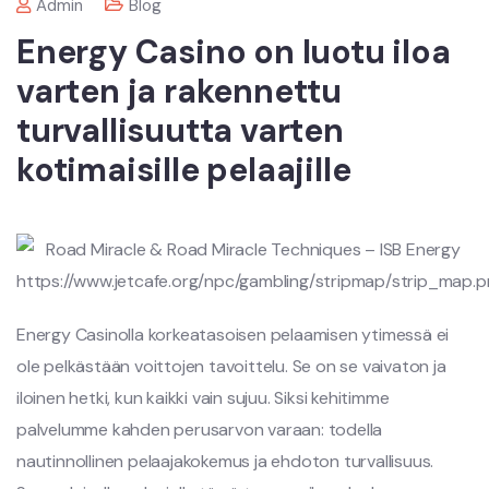
Admin
Blog
Energy Casino on luotu iloa
varten ja rakennettu
turvallisuutta varten
kotimaisille pelaajille
Energy Casinolla korkeatasoisen pelaamisen ytimessä ei
ole pelkästään voittojen tavoittelu. Se on se vaivaton ja
iloinen hetki, kun kaikki vain sujuu. Siksi kehitimme
palvelumme kahden perusarvon varaan: todella
nautinnollinen pelaajakokemus ja ehdoton turvallisuus.