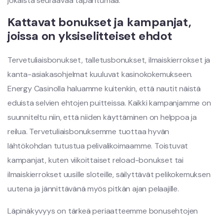
jokaista seuraavaa tapahtumaa.
Kattavat bonukset ja kampanjat,
joissa on yksiselitteiset ehdot
Tervetuliaisbonukset, talletusbonukset, ilmaiskierrokset ja
kanta-asiakasohjelmat kuuluvat kasinokokemukseen.
Energy Casinolla haluamme kuitenkin, että nautit näistä
eduista selvien ehtojen puitteissa. Kaikki kampanjamme on
suunniteltu niin, että niiden käyttäminen on helppoa ja
reilua. Tervetuliaisbonuksemme tuottaa hyvän
lähtökohdan tutustua pelivalikoimaamme. Toistuvat
kampanjat, kuten viikoittaiset reload-bonukset tai
ilmaiskierrokset uusille sloteille, säilyttävät pelikokemuksen
uutena ja jännittävänä myös pitkän ajan pelaajille.
Läpinäkyvyys on tärkeä periaatteemme bonusehtojen