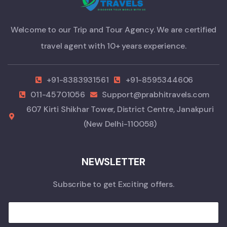
Welcome to our Trip and Tour Agency. We are certified
travel agent with 10+ years experience.
+91-8383931561
+91-8595344606
011-45701056
Support@prabhitravels.com
607 Kirti Shikhar Tower, District Centre, Janakpuri
(New Delhi-110058)
NEWSLETTER
Subscribe to get Exciting offers.