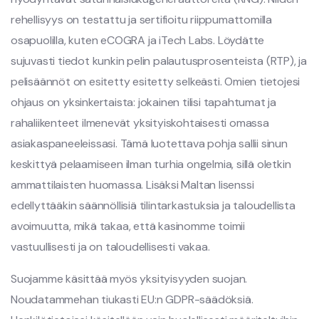
rehellisyys on testattu ja sertifioitu riippumattomilla
osapuolilla, kuten eCOGRA ja iTech Labs. Löydätte
sujuvasti tiedot kunkin pelin palautusprosenteista (RTP), ja
pelisäännöt on esitetty esitetty selkeästi. Omien tietojesi
ohjaus on yksinkertaista: jokainen tilisi tapahtumat ja
rahaliikenteet ilmenevät yksityiskohtaisesti omassa
asiakaspaneeleissasi. Tämä luotettava pohja sallii sinun
keskittyä pelaamiseen ilman turhia ongelmia, sillä oletkin
ammattilaisten huomassa. Lisäksi Maltan lisenssi
edellyttääkin säännöllisiä tilintarkastuksia ja taloudellista
avoimuutta, mikä takaa, että kasinomme toimii
vastuullisesti ja on taloudellisesti vakaa.
Suojamme käsittää myös yksityisyyden suojan.
Noudatammehan tiukasti EU:n GDPR-säädöksiä.