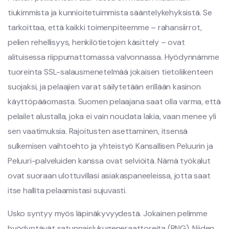
tiukimmista ja kunnioitetuimmista sääntelykehyksistä. Se
tarkoittaa, että kaikki toimenpiteemme – rahansiirrot,
pelien rehellisyys, henkilötietojen käsittely – ovat
alituisessa riippumattomassa valvonnassa. Hyödynnämme
tuoreinta SSL-salausmenetelmää jokaisen tietoliikenteen
suojaksi, ja pelaajien varat säilytetään erillään kasinon
käyttöpääomasta. Suomen pelaajana saat olla varma, että
pelailet alustalla, joka ei vain noudata lakia, vaan menee yli
sen vaatimuksia. Rajoitusten asettaminen, itsensä
sulkemisen vaihtoehto ja yhteistyö Kansallisen Peluurin ja
Peluuri-palveluiden kanssa ovat selviöitä. Nämä työkalut
ovat suoraan ulottuvillasi asiakaspaneeleissa, jotta saat
itse hallita pelaamistasi sujuvasti.
Usko syntyy myös läpinäkyvyydestä. Jokainen pelimme
hyödyntävät satunnaislukugeneraattoreita (RNG). Niiden