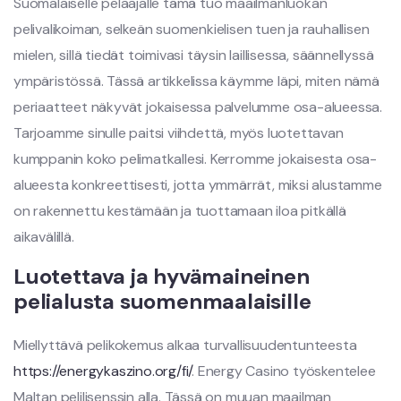
Suomalaiselle pelaajalle tämä tuo maailmanluokan
pelivalikoiman, selkeän suomenkielisen tuen ja rauhallisen
mielen, sillä tiedät toimivasi täysin laillisessa, säännellyssä
ympäristössä. Tässä artikkelissa käymme läpi, miten nämä
periaatteet näkyvät jokaisessa palvelumme osa-alueessa.
Tarjoamme sinulle paitsi viihdettä, myös luotettavan
kumppanin koko pelimatkallesi. Kerromme jokaisesta osa-
alueesta konkreettisesti, jotta ymmärrät, miksi alustamme
on rakennettu kestämään ja tuottamaan iloa pitkällä
aikavälillä.
Luotettava ja hyvämaineinen
pelialusta suomenmaalaisille
Miellyttävä pelikokemus alkaa turvallisuudentunteesta
https://energykaszino.org/fi/
. Energy Casino työskentelee
Maltan pelilisenssin alla. Tässä on muuan maailman