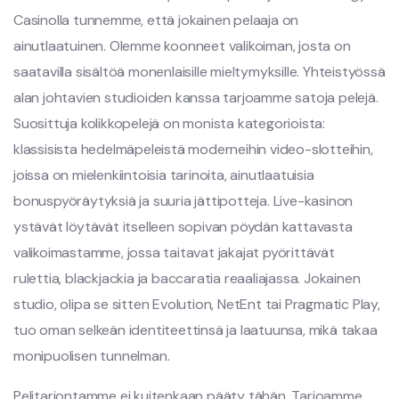
Casinolla tunnemme, että jokainen pelaaja on
ainutlaatuinen. Olemme koonneet valikoiman, josta on
saatavilla sisältöä monenlaisille mieltymyksille. Yhteistyössä
alan johtavien studioiden kanssa tarjoamme satoja pelejä.
Suosittuja kolikkopelejä on monista kategorioista:
klassisista hedelmäpeleistä moderneihin video-slotteihin,
joissa on mielenkiintoisia tarinoita, ainutlaatuisia
bonuspyöräytyksiä ja suuria jättipotteja. Live-kasinon
ystävät löytävät itselleen sopivan pöydän kattavasta
valikoimastamme, jossa taitavat jakajat pyörittävät
rulettia, blackjackia ja baccaratia reaaliajassa. Jokainen
studio, olipa se sitten Evolution, NetEnt tai Pragmatic Play,
tuo oman selkeän identiteettinsä ja laatuunsa, mikä takaa
monipuolisen tunnelman.
Pelitarjontamme ei kuitenkaan pääty tähän. Tarjoamme