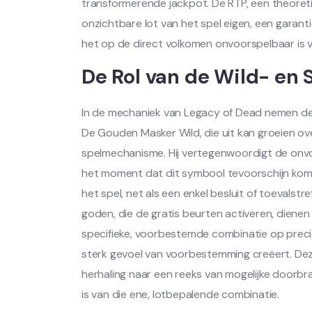
transformerende jackpot. De RTP, een theoreti
onzichtbare lot van het spel eigen, een garant
het op de direct volkomen onvoorspelbaar is vo
De Rol van de Wild- en 
In de mechaniek van Legacy of Dead nemen de s
De Gouden Masker Wild, die uit kan groeien ove
spelmechanisme. Hij vertegenwoordigt de onvo
het moment dat dit symbool tevoorschijn komt 
het spel, net als een enkel besluit of toevalst
goden, die de gratis beurten activeren, dienen
specifieke, voorbestemde combinatie op precie
sterk gevoel van voorbestemming creëert. De
herhaling naar een reeks van mogelijke doorb
is van die ene, lotbepalende combinatie.