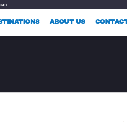
.com
STINATIONS
ABOUT US
CONTACT