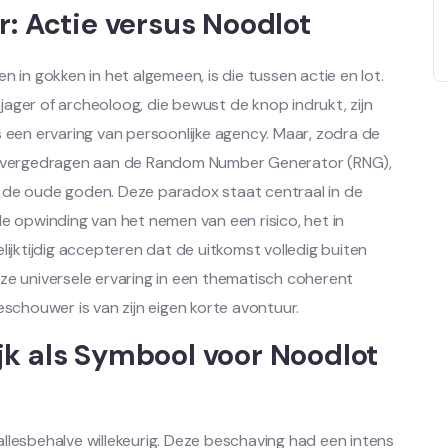
r: Actie versus Noodlot
 in gokken in het algemeen, is die tussen actie en lot.
ager of archeoloog, die bewust de knop indrukt, zijn
 is een ervaring van persoonlijke agency. Maar, zodra de
l overgedragen aan de Random Number Generator (RNG),
van de oude goden. Deze paradox staat centraal in de
e opwinding van het nemen van een risico, het in
lijktijdig accepteren dat de uitkomst volledig buiten
ze universele ervaring in een thematisch coherent
eschouwer is van zijn eigen korte avontuur.
jk als Symbool voor Noodlot
llesbehalve willekeurig. Deze beschaving had een intens