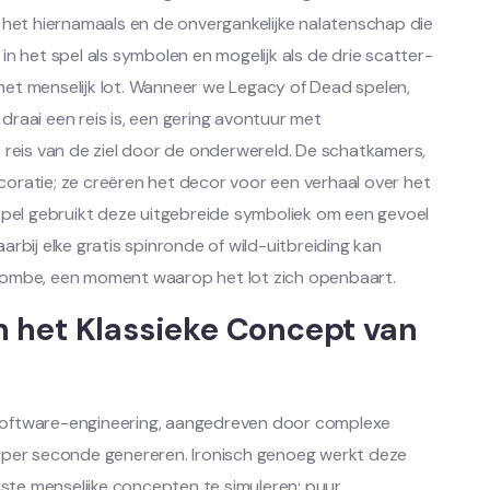
 het hiernamaals en de onvergankelijke nalatenschap die
n het spel als symbolen en mogelijk als de drie scatter-
et menselijk lot. Wanneer we Legacy of Dead spelen,
raai een reis is, een gering avontuur met
 reis van de ziel door de onderwereld. De schatkamers,
ecoratie; ze creëren het decor voor een verhaal over het
spel gebruikt deze uitgebreide symboliek om een gevoel
rbij elke gratis spinronde of wild-uitbreiding kan
tombe, een moment waarop het lot zich openbaart.
 het Klassieke Concept van
software-engineering, aangedreven door complexe
 per seconde genereren. Ironisch genoeg werkt deze
e menselijke concepten te simuleren: puur,