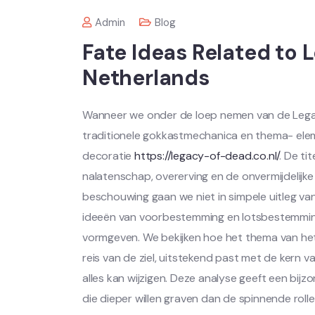
Admin
Blog
Fate Ideas Related to 
Netherlands
Wanneer we onder de loep nemen van de Legac
traditionele gokkastmechanica en thema- ele
decoratie
https://legacy-of-dead.co.nl/
. De ti
nalatenschap, overerving en de onvermijdelijke 
beschouwing gaan we niet in simpele uitleg van
ideeën van voorbestemming en lotsbestemming
vormgeven. We bekijken hoe het thema van het
reis van de ziel, uitstekend past met de kern
alles kan wijzigen. Deze analyse geeft een bijz
die dieper willen graven dan de spinnende rolle