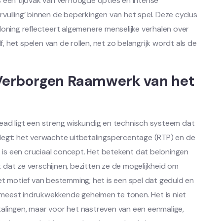
 is een tijdvak van verhoogde opties en intense
ervulling’ binnen de beperkingen van het spel. Deze cyclus
loning reflecteert algemenere menselijke verhalen over
f, het spelen van de rollen, net zo belangrijk wordt als de
t Verborgen Raamwerk van het
ead ligt een streng wiskundig en technisch systeem dat
legt: het verwachte uitbetalingspercentage (RTP) en de
t is een cruciaal concept. Het betekent dat beloningen
dat ze verschijnen, bezitten ze de mogelijkheid om
 het motief van bestemming; het is een spel dat geduld en
n meest indrukwekkende geheimen te tonen. Het is niet
alingen, maar voor het nastreven van een eenmalige,