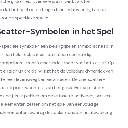
sche grootheid over vele spins, werkt als het
ie dat het spel op de lange duur rechtvaardig is, maar
or de specifieke speler.
Scatter-Symbolen in het Spel
peciale symbolen een belangrijke en symbolische rol in.
r een hele reel, is meer dan alleen een handig
orspelbare, transformerende kracht van het lot zelf. Op
en zich uitbreidt, wijzigt het de volledige dynamiek van
reffer een levensweg kan veranderen. De drie scatter-
 als de poortwachters van het geluk. Het vereist een
s de juiste plekken om deze fase te activeren, wat een
ze elementen zetten om het spel van eenvoudige
raakmomenten, waarbij de speler constant in afwachting