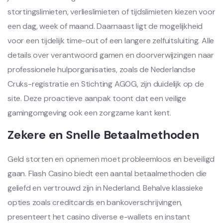
stortingslimieten, verlieslimieten of tijdslimieten kiezen voor
een dag, week of maand. Daarnaast ligt de mogelijkheid
voor een tijdelijk time-out of een langere zelfuitsluiting. Alle
details over verantwoord gamen en doorverwijzingen naar
professionele hulporganisaties, zoals de Nederlandse
Cruks-registratie en Stichting AGOG, zijn duidelijk op de
site. Deze proactieve aanpak toont dat een veilige
gamingomgeving ook een zorgzame kant kent.
Zekere en Snelle Betaalmethoden
Geld storten en opnemen moet probleemloos en beveiligd
gaan. Flash Casino biedt een aantal betaalmethoden die
geliefd en vertrouwd zijn in Nederland. Behalve klassieke
opties zoals creditcards en bankoverschrijvingen,
presenteert het casino diverse e-wallets en instant