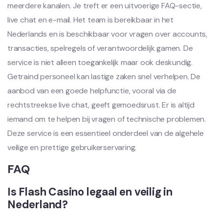
meerdere kanalen. Je treft er een uitvoerige FAQ-sectie,
live chat en e-mail. Het team is bereikbaar in het
Nederlands en is beschikbaar voor vragen over accounts,
transacties, spelregels of verantwoordelijk gamen. De
service is niet alleen toegankelijk maar ook deskundig.
Getraind personeel kan lastige zaken snel verhelpen. De
aanbod van een goede helpfunctie, vooral via de
rechtstreekse live chat, geeft gemoedsrust. Er is altijd
iemand om te helpen bij vragen of technische problemen.
Deze service is een essentieel onderdeel van de algehele
veilige en prettige gebruikerservaring.
FAQ
Is Flash Casino legaal en veilig in
Nederland?