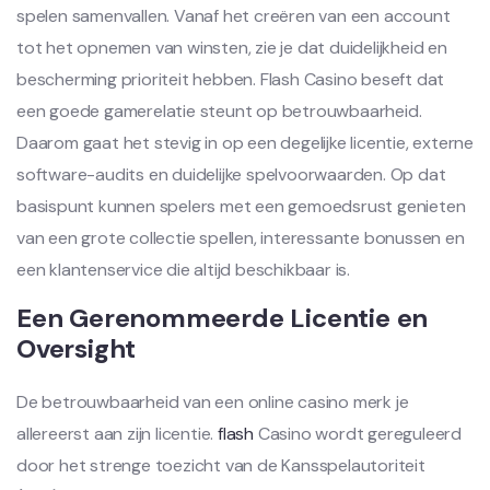
spelen samenvallen. Vanaf het creëren van een account
tot het opnemen van winsten, zie je dat duidelijkheid en
bescherming prioriteit hebben. Flash Casino beseft dat
een goede gamerelatie steunt op betrouwbaarheid.
Daarom gaat het stevig in op een degelijke licentie, externe
software-audits en duidelijke spelvoorwaarden. Op dat
basispunt kunnen spelers met een gemoedsrust genieten
van een grote collectie spellen, interessante bonussen en
een klantenservice die altijd beschikbaar is.
Een Gerenommeerde Licentie en
Oversight
De betrouwbaarheid van een online casino merk je
allereerst aan zijn licentie.
flash
Casino wordt gereguleerd
door het strenge toezicht van de Kansspelautoriteit