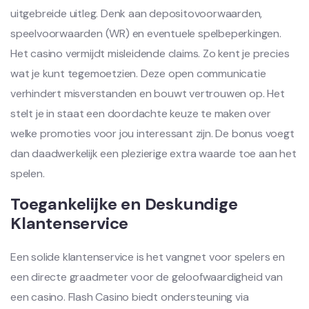
uitgebreide uitleg. Denk aan depositovoorwaarden,
speelvoorwaarden (WR) en eventuele spelbeperkingen.
Het casino vermijdt misleidende claims. Zo kent je precies
wat je kunt tegemoetzien. Deze open communicatie
verhindert misverstanden en bouwt vertrouwen op. Het
stelt je in staat een doordachte keuze te maken over
welke promoties voor jou interessant zijn. De bonus voegt
dan daadwerkelijk een plezierige extra waarde toe aan het
spelen.
Toegankelijke en Deskundige
Klantenservice
Een solide klantenservice is het vangnet voor spelers en
een directe graadmeter voor de geloofwaardigheid van
een casino. Flash Casino biedt ondersteuning via