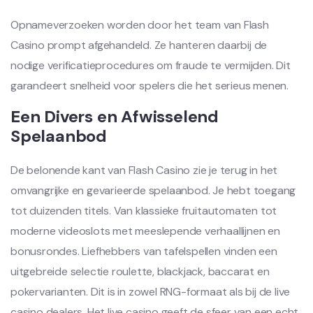
Opnameverzoeken worden door het team van Flash
Casino prompt afgehandeld. Ze hanteren daarbij de
nodige verificatieprocedures om fraude te vermijden. Dit
garandeert snelheid voor spelers die het serieus menen.
Een Divers en Afwisselend
Spelaanbod
De belonende kant van Flash Casino zie je terug in het
omvangrijke en gevarieerde spelaanbod. Je hebt toegang
tot duizenden titels. Van klassieke fruitautomaten tot
moderne videoslots met meeslepende verhaallijnen en
bonusrondes. Liefhebbers van tafelspellen vinden een
uitgebreide selectie roulette, blackjack, baccarat en
pokervarianten. Dit is in zowel RNG-formaat als bij de live
casino dealers. Het live casino geeft de sfeer van een echt