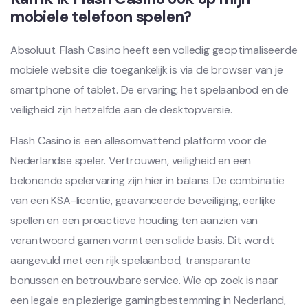
mobiele telefoon spelen?
Absoluut. Flash Casino heeft een volledig geoptimaliseerde
mobiele website die toegankelijk is via de browser van je
smartphone of tablet. De ervaring, het spelaanbod en de
veiligheid zijn hetzelfde aan de desktopversie.
Flash Casino is een allesomvattend platform voor de
Nederlandse speler. Vertrouwen, veiligheid en een
belonende spelervaring zijn hier in balans. De combinatie
van een KSA-licentie, geavanceerde beveiliging, eerlijke
spellen en een proactieve houding ten aanzien van
verantwoord gamen vormt een solide basis. Dit wordt
aangevuld met een rijk spelaanbod, transparante
bonussen en betrouwbare service. Wie op zoek is naar
een legale en plezierige gamingbestemming in Nederland,