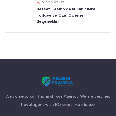
0 COMMENTS
Betsat Casino’da kullanıcılara
Türkiye’ye Özel Ödeme
Seçenekleri
Welcome to our Trip and Tour Agency. We are certified
travel agent with 10+ years experience.