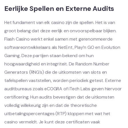
Eerlijke Spellen en Externe Audits
Het fundament van elk casino zijn de spellen. Het is van
groot belang dat deze eerlijk en onvoorspelbaar blijken.
Flash Casino werkt enkel samen met gerenommeerde
softwareontwikkelaars als NetEnt, Play’n GO en Evolution
Gaming. Deze partijen staan bekend om hun
hoogwaardigheid en integriteit. De Random Number
Generators (RNG’s) die de uitkomsten van slots en
tafelspellen vaststellen, worden periodiek getest. Externe
auditbureaus zoals eCOGRA of iTech Labs geven hiervoor
certificering. Hun audits bevestigen dat de uitkomsten
volledig willekeurig zijn en dat de theoretische
uitbetalingspercentages (RTP) kloppen met wat het
casino vermeldt. Je kunt deze certificaten vaak