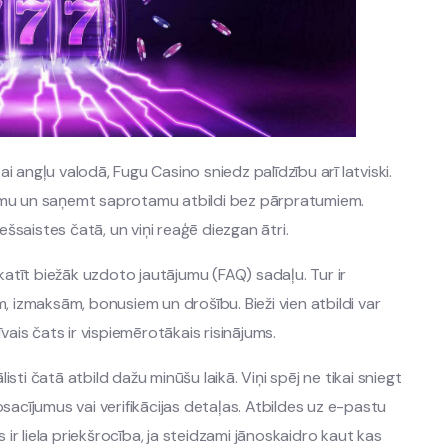
 angļu valodā, Fugu Casino sniedz palīdzību arī latviski.
oblēmu un saņemt saprotamu atbildi bez pārpratumiem.
saistes čatā, un viņi reaģē diezgan ātri.
atīt biežāk uzdoto jautājumu (FAQ) sadaļu. Tur ir
m, izmaksām, bonusiem un drošību. Bieži vien atbildi var
vais čats ir vispiemērotākais risinājums.
sti čatā atbild dažu minūšu laikā. Viņi spēj ne tikai sniegt
osacījumus vai verifikācijas detaļas. Atbildes uz e-pastu
s ir liela priekšrocība, ja steidzami jānoskaidro kaut kas