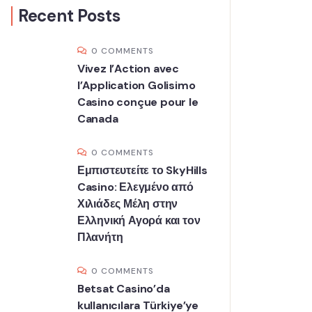
Recent Posts
0 COMMENTS
Vivez l’Action avec
l’Application Golisimo
Casino conçue pour le
Canada
0 COMMENTS
Εμπιστευτείτε το SkyHills
Casino: Ελεγμένο από
Χιλιάδες Μέλη στην
Ελληνική Αγορά και τον
Πλανήτη
0 COMMENTS
Betsat Casino’da
kullanıcılara Türkiye’ye