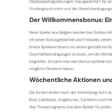
Glücksspielregulierungen. Das garantiert für e
Vordergrund steht und die Umsatzbedingungen 
Der Willkommensbonus: Ein
Neue Spieler aus Belgien werden bei Goldex 
oft einen Bonusgeldanteil und Freispiele verei
breite Spielesortiment mit einem gestärkten B
Geschäftsbedingungen zu lesen, um die Wettan
begreifen. So kann man den Bonus optimal nutz
mögliche Gewinne haben.
Wöchentliche Aktionen un
Die Action endet nach der Anmeldung nicht au
Boni, Cashback-Angeboten, Turnieren und Freis
das Treueprogramm, bei dem Spieler für jeden