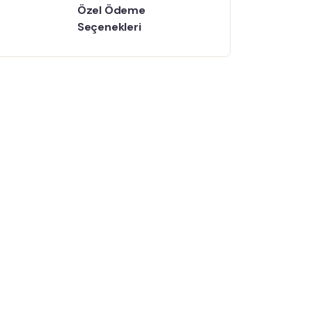
Özel Ödeme
Seçenekleri