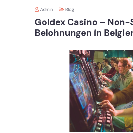
Admin
Blog
Goldex Casino – Non-
Belohnungen in Belgie