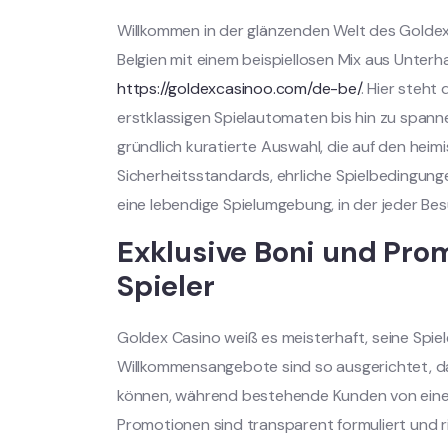
Willkommen in der glänzenden Welt des Goldex Ca
Belgien mit einem beispiellosen Mix aus Unter
https://goldexcasinoo.com/de-be/
. Hier steht
erstklassigen Spielautomaten bis hin zu spann
gründlich kuratierte Auswahl, die auf den hei
Sicherheitsstandards, ehrliche Spielbedingun
eine lebendige Spielumgebung, in der jeder B
Exklusive Boni und Pro
Spieler
Goldex Casino weiß es meisterhaft, seine Spiel
Willkommensangebote sind so ausgerichtet, da
können, während bestehende Kunden von einem 
Promotionen sind transparent formuliert und ri