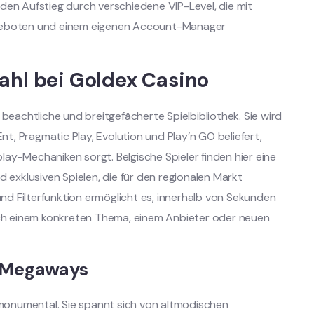
den Aufstieg durch verschiedene VIP-Level, die mit
ngeboten und einem eigenen Account-Manager
ahl bei Goldex Casino
 beachtliche und breitgefächerte Spielbibliothek. Sie wird
, Pragmatic Play, Evolution und Play’n GO beliefert,
ay-Mechaniken sorgt. Belgische Spieler finden hier eine
d exklusiven Spielen, die für den regionalen Markt
und Filterfunktion ermöglicht es, innerhalb von Sekunden
nach einem konkreten Thema, einem Anbieter oder neuen
zu Megaways
g monumental. Sie spannt sich von altmodischen