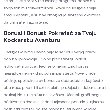
se natječete protiv računalnog programa, pa sve do
živopisnih multiplayer turnira. Svaka od tih igara spaja
sreću i vještinu, a sustav omogućuje savršeno okruženje
da trenirate i razvijate se.
Bonusi i Bonusi: Pokretač za Tvoju
Kockarsku Avanturu
Energija Golisimo Casina najviše se vidi u svojoj praksi
bonusa i promocija. Ovo ne predstavljaju obični
jednokratni poticaji. Radi se o mehanizmu koji vas
nagrađuje neprekidno, od samog starta. Nove igrače
očekuje spektakularan bonus za dobrodošlicu, koji često
obuhvaća prva tri ili četiri uplate, pružajući im dobar startni
poticaj. No, tu se ništa ne završava. Učestali igrači mogu
očekivati na dnevne, tjedne i mjesecne ponude. U njima su
besplatni okretaji, povrat novca na izgubljene količine