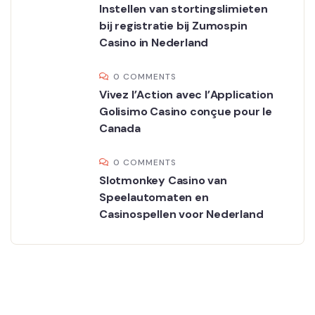
Instellen van stortingslimieten
bij registratie bij Zumospin
Casino in Nederland
0 COMMENTS
Vivez l’Action avec l’Application
Golisimo Casino conçue pour le
Canada
0 COMMENTS
Slotmonkey Casino van
Speelautomaten en
Casinospellen voor Nederland