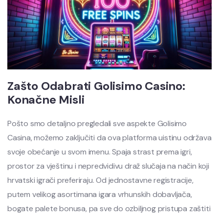
Zašto Odabrati Golisimo Casino:
Konačne Misli
Pošto smo detaljno pregledali sve aspekte Golisimo
Casina, možemo zaključiti da ova platforma uistinu održava
svoje obećanje u svom imenu. Spaja strast prema igri,
prostor za vještinu i nepredvidivu draž slučaja na način koji
hrvatski igrači preferiraju. Od jednostavne registracije,
putem velikog asortimana igara vrhunskih dobavljača,
bogate palete bonusa, pa sve do ozbiljnog pristupa zaštiti