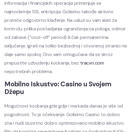
informacija i financijskih operacija primenjuje se
najmodernije SSL enkripcija. Golisimo takođe aktivno
promiče odgovorno klađenje. Na usluzi su vam alati za
kontrolu: prilika postavljanja ograničenja na pologe, odmor
od zabave (“cool-off” period) ili čak permanentna
isključenje. Igrati na toliko bezbednoj i otvorenoj stranici ne
daje samo spokoj. Ono vam omogućava da se skroz
prepustite uzbudenju kockanja, bez
tracxn.com
nepotrebnih problema.
Mobilno Iskustvo: Casino u Svojem
Džepu
Mogućnost kockanja gde gdje i ma kada danas je više od
pogodnosti. To je očekivanje. Golisimo Casino to dobro
zna i nudi izuzetno dobro optimizovano mobilno iskustvo.
Bilo da koristite smartphone ili tablet sa Androidom ili iOS-