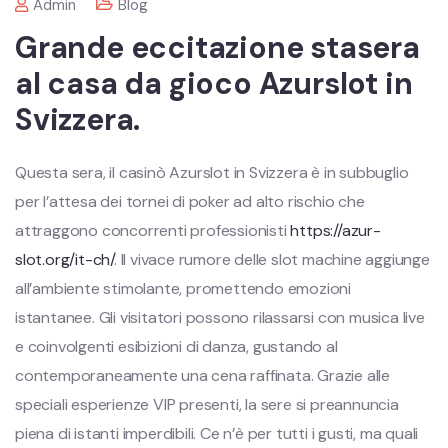
Admin
Blog
Grande eccitazione stasera
al casa da gioco Azurslot in
Svizzera.
Questa sera, il casinò Azurslot in Svizzera è in subbuglio
per l’attesa dei tornei di poker ad alto rischio che
attraggono concorrenti professionisti
https://azur-
slot.org/it-ch/
. Il vivace rumore delle slot machine aggiunge
all’ambiente stimolante, promettendo emozioni
istantanee. Gli visitatori possono rilassarsi con musica live
e coinvolgenti esibizioni di danza, gustando al
contemporaneamente una cena raffinata. Grazie alle
speciali esperienze VIP presenti, la sere si preannuncia
piena di istanti imperdibili. Ce n’è per tutti i gusti, ma quali