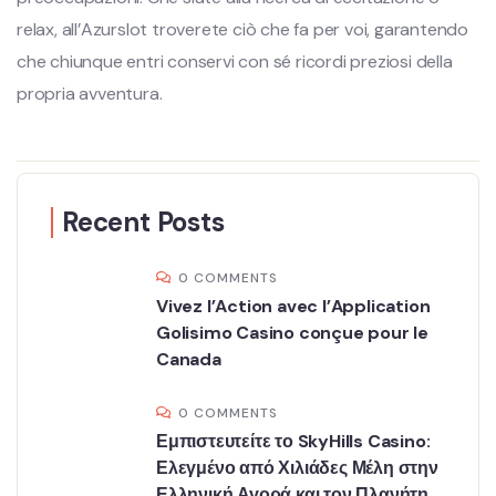
relax, all’Azurslot troverete ciò che fa per voi, garantendo
che chiunque entri conservi con sé ricordi preziosi della
propria avventura.
Recent Posts
0 COMMENTS
Vivez l’Action avec l’Application
Golisimo Casino conçue pour le
Canada
0 COMMENTS
Εμπιστευτείτε το SkyHills Casino:
Ελεγμένο από Χιλιάδες Μέλη στην
Ελληνική Αγορά και τον Πλανήτη