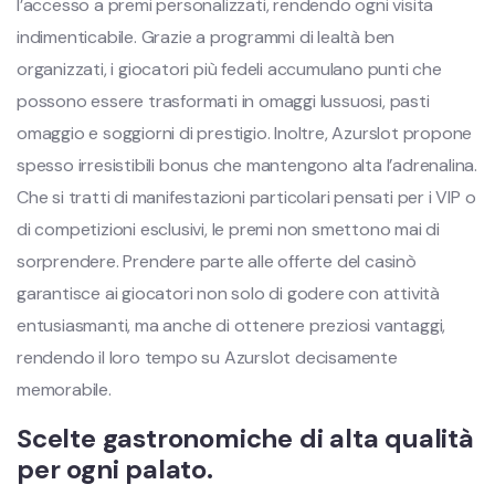
l’accesso a premi personalizzati, rendendo ogni visita
indimenticabile. Grazie a programmi di lealtà ben
organizzati, i giocatori più fedeli accumulano punti che
possono essere trasformati in omaggi lussuosi, pasti
omaggio e soggiorni di prestigio. Inoltre, Azurslot propone
spesso irresistibili bonus che mantengono alta l’adrenalina.
Che si tratti di manifestazioni particolari pensati per i VIP o
di competizioni esclusivi, le premi non smettono mai di
sorprendere. Prendere parte alle offerte del casinò
garantisce ai giocatori non solo di godere con attività
entusiasmanti, ma anche di ottenere preziosi vantaggi,
rendendo il loro tempo su Azurslot decisamente
memorabile.
Scelte gastronomiche di alta qualità
per ogni palato.