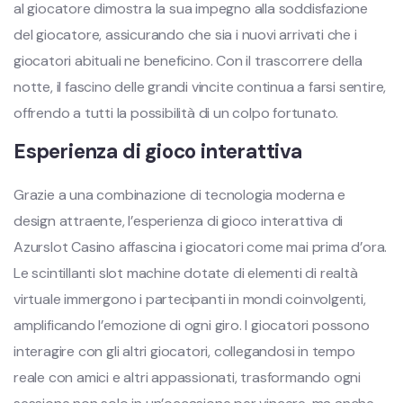
al giocatore dimostra la sua impegno alla soddisfazione
del giocatore, assicurando che sia i nuovi arrivati che i
giocatori abituali ne beneficino. Con il trascorrere della
notte, il fascino delle grandi vincite continua a farsi sentire,
offrendo a tutti la possibilità di un colpo fortunato.
Esperienza di gioco interattiva
Grazie a una combinazione di tecnologia moderna e
design attraente, l’esperienza di gioco interattiva di
Azurslot Casino affascina i giocatori come mai prima d’ora.
Le scintillanti slot machine dotate di elementi di realtà
virtuale immergono i partecipanti in mondi coinvolgenti,
amplificando l’emozione di ogni giro. I giocatori possono
interagire con gli altri giocatori, collegandosi in tempo
reale con amici e altri appassionati, trasformando ogni