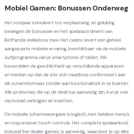
Mobiel Gamen: Bonussen Onderweg
Het voorjaar stimuleert tot verplaatsing, en gelukkig
bewegen de bonussen en het spelassortiment van
BetPanda vlekkeloos mee. Het casino levert een geheel
aangepaste mobiele ervaring, beschikbaar via de mobiele
surfprogramma van je smartphone of tablet. We
beoordelen de geschiktheid op verschillende apparaten
en merken op dat de site zich naadloos conformeert aan
elk schermformaat zonder aan functionaliteit in te boeten.
Alle promoties die op de desktop aanwezig zijn, kun je ook
via mobiel verkrijgen en inzetten.
De mobiele schermweergave is logisch, met heldere menu’s
en responsieve touch controls. Het complete spelaanbod,
inclusief live dealer games, is aanwezig, waardoor je op elke