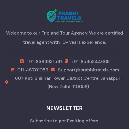
Welcome to our Trip and Tour Agency. We are certified
travel agent with 10+ years experience.
+91-8383931561
+91-8595344606
011-45701056
Support@prabhitravels.com
607 Kirti Shikhar Tower, District Centre, Janakpuri
(New Delhi-110058)
NEWSLETTER
Subscribe to get Exciting offers.