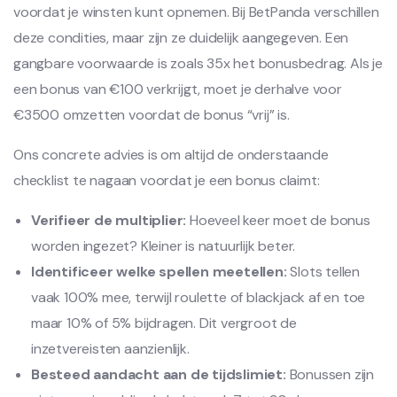
voordat je winsten kunt opnemen. Bij BetPanda verschillen
deze condities, maar zijn ze duidelijk aangegeven. Een
gangbare voorwaarde is zoals 35x het bonusbedrag. Als je
een bonus van €100 verkrijgt, moet je derhalve voor
€3500 omzetten voordat de bonus “vrij” is.
Ons concrete advies is om altijd de onderstaande
checklist te nagaan voordat je een bonus claimt:
Verifieer de multiplier:
Hoeveel keer moet de bonus
worden ingezet? Kleiner is natuurlijk beter.
Identificeer welke spellen meetellen:
Slots tellen
vaak 100% mee, terwijl roulette of blackjack af en toe
maar 10% of 5% bijdragen. Dit vergroot de
inzetvereisten aanzienlijk.
Besteed aandacht aan de tijdslimiet:
Bonussen zijn