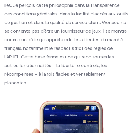
liés. Je perçois cette philosophie dans la transparence
des conditions générales, dans la facilité d’accès aux outils
de gestion et dans la qualité du service client. Wonaco ne
se contente pas d’être un fournisseur de jeux. Il se montre
comme un hôte qui appréhende les attentes du marché
français, notamment le respect strict des règles de
l’ARJEL. Cette base ferme est ce qui rend toutes les
autres fonctionnalités – la liberté, le contrôle, les
récompenses – à la fois fiables et véritablement
plaisantes.