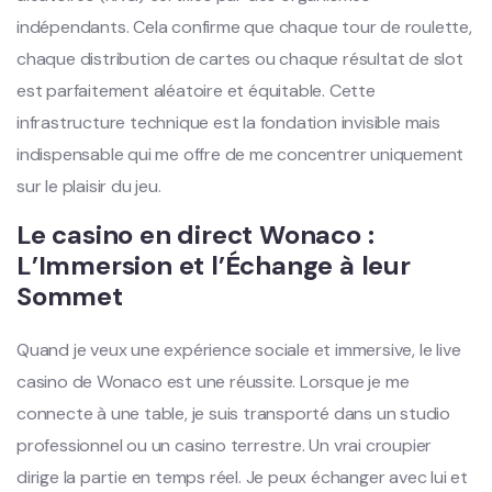
indépendants. Cela confirme que chaque tour de roulette,
chaque distribution de cartes ou chaque résultat de slot
est parfaitement aléatoire et équitable. Cette
infrastructure technique est la fondation invisible mais
indispensable qui me offre de me concentrer uniquement
sur le plaisir du jeu.
Le casino en direct Wonaco :
L’Immersion et l’Échange à leur
Sommet
Quand je veux une expérience sociale et immersive, le live
casino de Wonaco est une réussite. Lorsque je me
connecte à une table, je suis transporté dans un studio
professionnel ou un casino terrestre. Un vrai croupier
dirige la partie en temps réel. Je peux échanger avec lui et