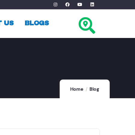
 US
BLOGS
Home
Blog