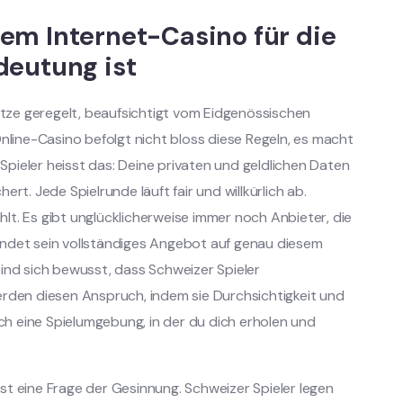
em Internet-Casino für die
deutung ist
etze geregelt, beaufsichtigt vom Eidgenössischen
nline-Casino befolgt nicht bloss diese Regeln, es macht
 Spieler heisst das: Deine privaten und geldlichen Daten
rt. Jede Spielrunde läuft fair und willkürlich ab.
t. Es gibt unglücklicherweise immer noch Anbieter, die
ndet sein vollständiges Angebot auf genau diesem
ind sich bewusst, dass Schweizer Spieler
erden diesen Anspruch, indem sie Durchsichtigkeit und
ich eine Spielumgebung, in der du dich erholen und
 ist eine Frage der Gesinnung. Schweizer Spieler legen