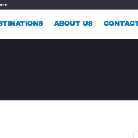
.com
STINATIONS
ABOUT US
CONTACT