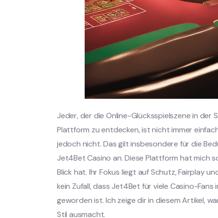
Jeder, der die Online-Glücksspielszene in der 
Plattform zu entdecken, ist nicht immer einfac
jedoch nicht. Das gilt insbesondere für die Be
Jet4Bet Casino an. Diese Plattform hat mich so
Blick hat. Ihr Fokus liegt auf Schutz, Fairplay 
kein Zufall, dass Jet4Bet für viele Casino-Fan
geworden ist. Ich zeige dir in diesem Artikel,
Stil ausmacht.