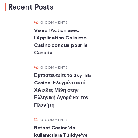
Recent Posts
0 COMMENTS
Vivez l’Action avec
l’Application Golisimo
Casino conçue pour le
Canada
0 COMMENTS
Εμπιστευτείτε το SkyHills
Casino: Ελεγμένο από
Χιλιάδες Μέλη στην
Ελληνική Αγορά και τον
Πλανήτη
0 COMMENTS
Betsat Casino’da
kullanıcılara Türkiye’ye