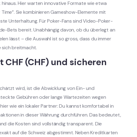
 hinaus. Hier warten innovative Formate wie etwa
y Time”. Sie kombinieren Gameshow-Elemente mit
este Unterhaltung. Für Poker-Fans sind Video-Poker-
Side-Bets bereit. Unabhängig davon, ob du überlegt an
elen lässt – die Auswahl ist so gross, dass du immer
 sich breitmacht.
t CHF (CHF) und sicheren
schätzt wird, ist die Abwicklung von Ein- und
versteckte Gebühren oder lange Wartezeiten wegen
er wie ein lokaler Partner: Du kannst komfortabel in
saktionen in dieser Währung durchführen. Das bedeutet,
und die Kosten sind vollständig transparent. Die
exakt auf die Schweiz abgestimmt. Neben Kreditkarten