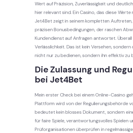
Wert auf Präzision, Zuverlässigkeit und deutli
hier relevant sind. Ein Casino, das diese Werte 
Jet4Bet zeigt in seinem kompletten Auftreten, 
präzisen Bonusbedingungen, der raschen Abwi
Kundendienst auf Anfragen antwortet. Überall 
Verlässlichkeit. Das ist kein Versehen, sonder
nicht nur zu bedienen, sondern ihn effektiv zu
Die Zulassung und Regul
bei Jet4Bet
Mein erster Check bei einem Online-Casino gehö
Plattform wird von der Regulierungsbehörde vo
bedeutet kein blosses Dokument, sondern eine
für faire Spiele, verantwortungsvolles Spielen
Prüforganisationen überprüfen in regelmässige