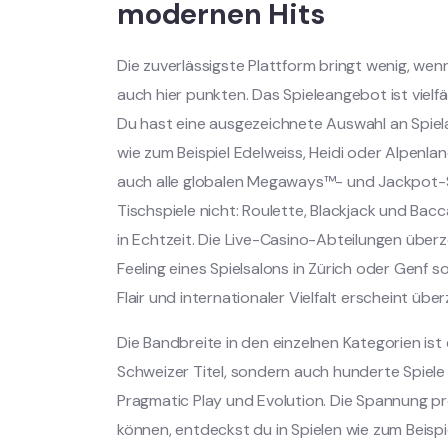
modernen Hits
Die zuverlässigste Plattform bringt wenig, we
auch hier punkten. Das Spieleangebot ist vielf
Du hast eine ausgezeichnete Auswahl an Spiela
wie zum Beispiel Edelweiss, Heidi oder Alpenla
auch alle globalen Megaways™- und Jackpot-Sl
Tischspiele nicht: Roulette, Blackjack und Bacca
in Echtzeit. Die Live-Casino-Abteilungen über
Feeling eines Spielsalons in Zürich oder Genf 
Flair und internationaler Vielfalt erscheint übe
Die Bandbreite in den einzelnen Kategorien ist
Schweizer Titel, sondern auch hunderte Spiele
Pragmatic Play und Evolution. Die Spannung pr
können, entdeckst du in Spielen wie zum Beisp