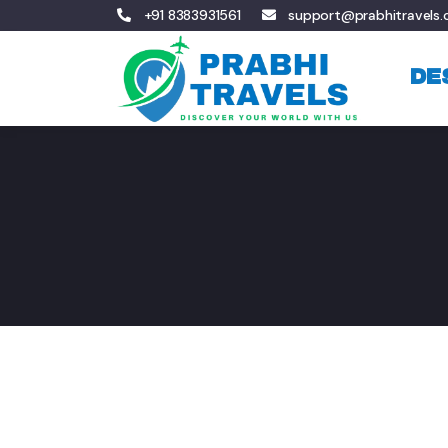
+91 8383931561
support@prabhitravels
DE