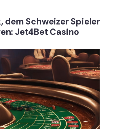
k, dem Schweizer Spieler
en: Jet4Bet Casino