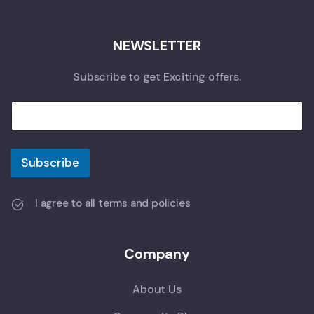
NEWSLETTER
Subscribe to get Exciting offers.
Subscribe
I agree to all terms and policies
Company
About Us