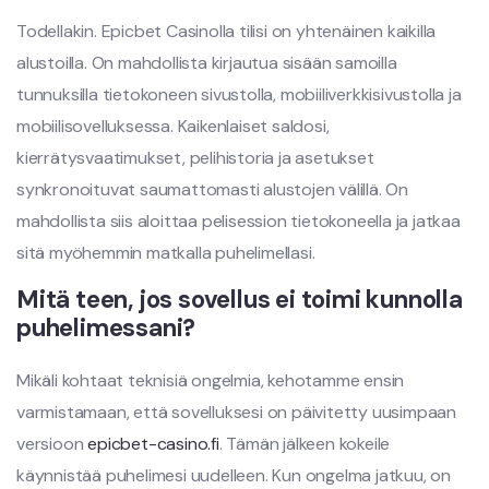
Todellakin. Epicbet Casinolla tilisi on yhtenäinen kaikilla
alustoilla. On mahdollista kirjautua sisään samoilla
tunnuksilla tietokoneen sivustolla, mobiiliverkkisivustolla ja
mobiilisovelluksessa. Kaikenlaiset saldosi,
kierrätysvaatimukset, pelihistoria ja asetukset
synkronoituvat saumattomasti alustojen välillä. On
mahdollista siis aloittaa pelisession tietokoneella ja jatkaa
sitä myöhemmin matkalla puhelimellasi.
Mitä teen, jos sovellus ei toimi kunnolla
puhelimessani?
Mikäli kohtaat teknisiä ongelmia, kehotamme ensin
varmistamaan, että sovelluksesi on päivitetty uusimpaan
versioon
epicbet-casino.fi
. Tämän jälkeen kokeile
käynnistää puhelimesi uudelleen. Kun ongelma jatkuu, on