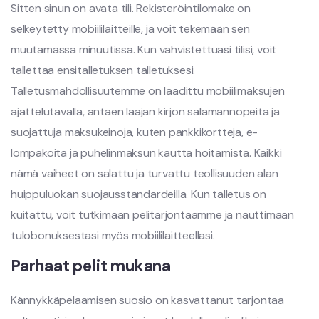
Sitten sinun on avata tili. Rekisteröintilomake on
selkeytetty mobiililaitteille, ja voit tekemään sen
muutamassa minuutissa. Kun vahvistettuasi tilisi, voit
tallettaa ensitalletuksen talletuksesi.
Talletusmahdollisuutemme on laadittu mobiilimaksujen
ajattelutavalla, antaen laajan kirjon salamannopeita ja
suojattuja maksukeinoja, kuten pankkikortteja, e-
lompakoita ja puhelinmaksun kautta hoitamista. Kaikki
nämä vaiheet on salattu ja turvattu teollisuuden alan
huippuluokan suojausstandardeilla. Kun talletus on
kuitattu, voit tutkimaan pelitarjontaamme ja nauttimaan
tulobonuksestasi myös mobiililaitteellasi.
Parhaat pelit mukana
Kännykkäpelaamisen suosio on kasvattanut tarjontaa