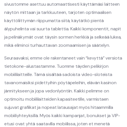
sivustomme asettuu automaattisesti käyttämäsi laitteen
näytön mittaan ja tarkkuuteen, tarjoten optimaalisen
käyttöliittymän riippumatta siitä, käytätkö pientä
älypuhelinta vai suurta tablettia. Kaikki komponentit, napit
ja pelinäkymät ovat täysin sormen herkkiä ja selkeää lukea,
mikä eliminoi turhauttavan zoomaamisen ja säätelyn.
Seuraavaksi, emme ole rakentaneet vain “kevyttä” versiota
tietokone-alustastamme. Tuomme täyden pelikirjon
mobiililaitteille. Tämä sisältää sadoista video-sloteista
tavanomaisiksi pidettyihin pöytäpeleihin, elävän kasinon
jännitykseen ja jopa vedonlyöntiin. Kaikki pelimme on
optimoitu mobiililaitteiden kapasiteetille, varmistaen
sujuvat grafiikat ja nopeat latausajat myös hitaammilla
mobiiliyhteyksillä. Myös kaikki kampanjat, bonukset ja VIP-
etusi ovat yhtä saatavilla mobiilissa, joten et menetä