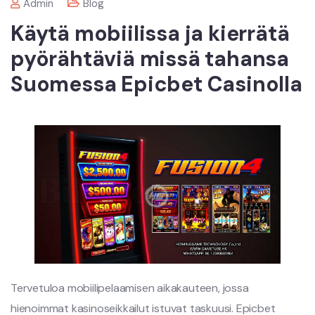
Admin
Blog
Käytä mobiilissa ja kierrätä
pyörähtäviä missä tahansa
Suomessa Epicbet Casinolla
Tervetuloa mobiilipelaamisen aikakauteen, jossa
hienoimmat kasinoseikkailut istuvat taskuusi. Epicbet