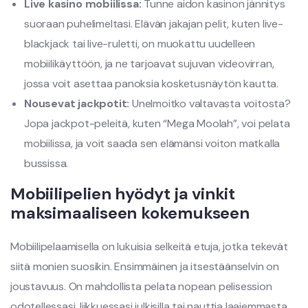
Live kasino mobiilissa:
Tunne aidon kasinon jännitys
suoraan puhelimeltasi. Elävän jakajan pelit, kuten live-
blackjack tai live-ruletti, on muokattu uudelleen
mobiilikäyttöön, ja ne tarjoavat sujuvan videovirran,
jossa voit asettaa panoksia kosketusnäytön kautta.
Nousevat jackpotit:
Unelmoitko valtavasta voitosta?
Jopa jackpot-peleitä, kuten “Mega Moolah”, voi pelata
mobiilissa, ja voit saada sen elämänsi voiton matkalla
bussissa.
Mobiilipelien hyödyt ja vinkit
maksimaaliseen kokemukseen
Mobiilipelaamisella on lukuisia selkeitä etuja, jotka tekevät
siitä monien suosikin. Ensimmäinen ja itsestäänselvin on
joustavuus. On mahdollista pelata nopean pelisession
odotellessasi, liikkuessasi julkisilla tai nauttia laajemmasta