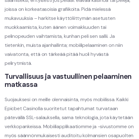
saamiseksi, erityisesti jos pelaat elävää kasinoa tai pelejä,
joissa on korkeatasoisia grafiikoita. Pidä mielessä
mukavuuksia – harkitse käyttöliittymän asetusten
muokkaamista, kuten äänen voimakkuuden tai
pelinopeuden vaihtamista, kunhan peli sen sallii. Ja
tietenkin, muista ajanhallinta; mobiilipelaaminen on niin
vaivatonta, että on tärkeää pitää huoli hyvästä
pelirytmistä.
Turvallisuus ja vastuullinen pelaaminen
matkassa
Suojauksesi on meille olennaisinta, myös mobiilissa. Kaikki
Epicbet Casinolla suoritetut tapahtumat turvataan
pätevällä SSL-salauksella, sama teknologia, jota käytetään
verkkopankeissa. Mobiiliapplikaatiomme ja -sivustomme on
myös säännönmukaisesti auditoitu kolmansien osapuolten