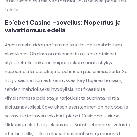
ja haluamme esitellä vaihtoehdon joka passaa parhaiten
kaikille.
Epicbet Casino -sovellus: Nopeutus ja
vaivattomuus edellä
Asentamalla aidon softamme saat huippu mahdollisen
elämyksen. Ohjelma on rakennettu alustakohtaisesti
älypuhelimille, mikä on huippuluokan suorituskykyä,
nopeampia latausaikoja ja pehmeämpää animaatioita. Se
liittyy saumattomasti kännykkäsi käyttöjärjestelmään,
tehden mahdolliseksi hyödyllisiä notifikaatioita
viimeisimmistä peleistä ja tarjouksista suorinta reittiä
aloitusnäytöllesi. Sovelluksen asentaminen on helppoa, ja
se käy luotettavan linkkinä Epicbet Casinoon – ainoa
klikkaus ja olet heti pelaamassa. Suosittelemme sovellusta
etenkin heille, jotka pelaavat säännöllisesti ja suosivat