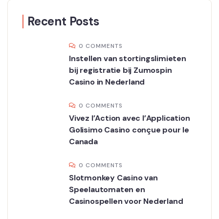
Recent Posts
0 COMMENTS
Instellen van stortingslimieten
bij registratie bij Zumospin
Casino in Nederland
0 COMMENTS
Vivez l’Action avec l’Application
Golisimo Casino conçue pour le
Canada
0 COMMENTS
Slotmonkey Casino van
Speelautomaten en
Casinospellen voor Nederland