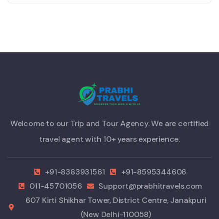
Welcome to our Trip and Tour Agency. We are certified
travel agent with 10+ years experience.
+91-8383931561
+91-8595344606
011-45701056
Support@prabhitravels.com
607 Kirti Shikhar Tower, District Centre, Janakpuri
(New Delhi-110058)