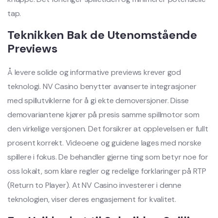
tap.
Teknikken Bak de Utenomstående
Previews
Å levere solide og informative previews krever god
teknologi. NV Casino benytter avanserte integrasjoner
med spillutviklerne for å gi ekte demoversjoner. Disse
demovariantene kjører på presis samme spillmotor som
den virkelige versjonen. Det forsikrer at opplevelsen er fullt
prosent korrekt. Videoene og guidene lages med norske
spillere i fokus. De behandler gjerne ting som betyr noe for
oss lokalt, som klare regler og redelige forklaringer på RTP
(Return to Player). At NV Casino investerer i denne
teknologien, viser deres engasjement for kvalitet.