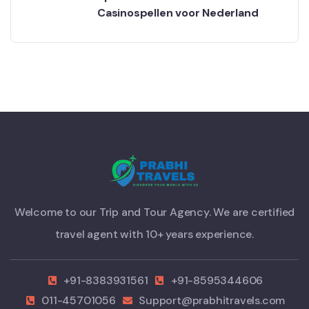
Casinospellen voor Nederland
Welcome to our Trip and Tour Agency. We are certified
travel agent with 10+ years experience.
+91-8383931561
+91-8595344606
011-45701056
Support@prabhitravels.com