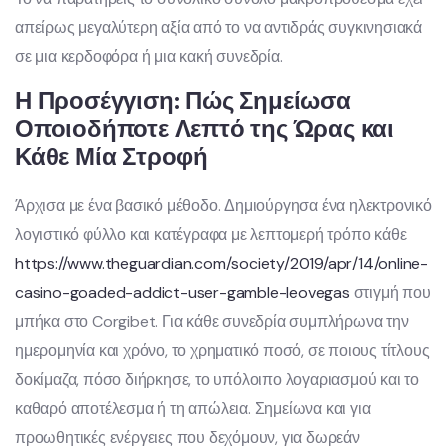
απείρως μεγαλύτερη αξία από το να αντιδράς συγκινησιακά
σε μια κερδοφόρα ή μια κακή συνεδρία.
Η Προσέγγιση: Πώς Σημείωσα
Οποιοδήποτε Λεπτό της Ώρας και
Κάθε Μία Στροφή
Άρχισα με ένα βασικό μέθοδο. Δημιούργησα ένα ηλεκτρονικό
λογιστικό φύλλο και κατέγραφα με λεπτομερή τρόπο κάθε
https://www.theguardian.com/society/2019/apr/14/online-
casino-goaded-addict-user-gamble-leovegas
στιγμή που
μπήκα στο Corgibet. Για κάθε συνεδρία συμπλήρωνα την
ημερομηνία και χρόνο, το χρηματικό ποσό, σε ποιους τίτλους
δοκίμαζα, πόσο διήρκησε, το υπόλοιπο λογαριασμού και το
καθαρό αποτέλεσμα ή τη απώλεια. Σημείωνα και για
προωθητικές ενέργειες που δεχόμουν, για δωρεάν