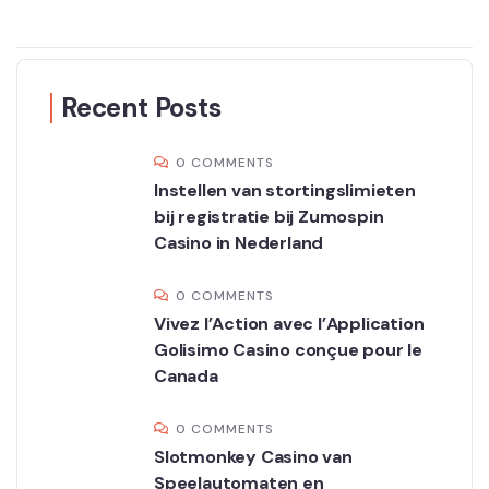
Recent Posts
0 COMMENTS
Instellen van stortingslimieten
bij registratie bij Zumospin
Casino in Nederland
0 COMMENTS
Vivez l’Action avec l’Application
Golisimo Casino conçue pour le
Canada
0 COMMENTS
Slotmonkey Casino van
Speelautomaten en