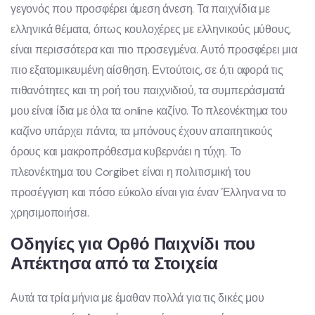
γεγονός που προσφέρει άμεση άνεση. Τα παιχνίδια με
ελληνικά θέματα, όπως κουλοχέρες με ελληνικούς μύθους,
είναι περισσότερα και πιο προσεγμένα. Αυτό προσφέρει μια
πιο εξατομικευμένη αίσθηση. Εντούτοις, σε ό,τι αφορά τις
πιθανότητες και τη ροή του παιχνιδιού, τα συμπεράσματά
μου είναι ίδια με όλα τα online καζίνο. Το πλεονέκτημα του
καζίνο υπάρχει πάντα, τα μπόνους έχουν απαιτητικούς
όρους και μακροπρόθεσμα κυβερνάει η τύχη. Το
πλεονέκτημα του Corgibet είναι η πολιτισμική του
προσέγγιση και πόσο εύκολο είναι για έναν Έλληνα να το
χρησιμοποιήσει.
Οδηγίες για Ορθό Παιχνίδι που
Απέκτησα από τα Στοιχεία
Αυτά τα τρία μήνια με έμαθαν πολλά για τις δικές μου