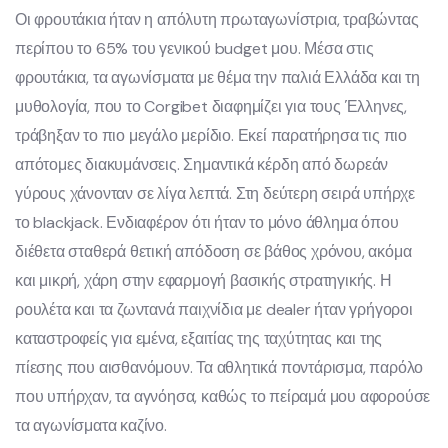
Οι φρουτάκια ήταν η απόλυτη πρωταγωνίστρια, τραβώντας
περίπου το 65% του γενικού budget μου. Μέσα στις
φρουτάκια, τα αγωνίσματα με θέμα την παλιά Ελλάδα και τη
μυθολογία, που το Corgibet διαφημίζει για τους Έλληνες,
τράβηξαν το πιο μεγάλο μερίδιο. Εκεί παρατήρησα τις πιο
απότομες διακυμάνσεις. Σημαντικά κέρδη από δωρεάν
γύρους χάνονταν σε λίγα λεπτά. Στη δεύτερη σειρά υπήρχε
το blackjack. Ενδιαφέρον ότι ήταν το μόνο άθλημα όπου
διέθετα σταθερά θετική απόδοση σε βάθος χρόνου, ακόμα
και μικρή, χάρη στην εφαρμογή βασικής στρατηγικής. Η
ρουλέτα και τα ζωντανά παιχνίδια με dealer ήταν γρήγοροι
καταστροφείς για εμένα, εξαιτίας της ταχύτητας και της
πίεσης που αισθανόμουν. Τα αθλητικά ποντάρισμα, παρόλο
που υπήρχαν, τα αγνόησα, καθώς το πείραμά μου αφορούσε
τα αγωνίσματα καζίνο.