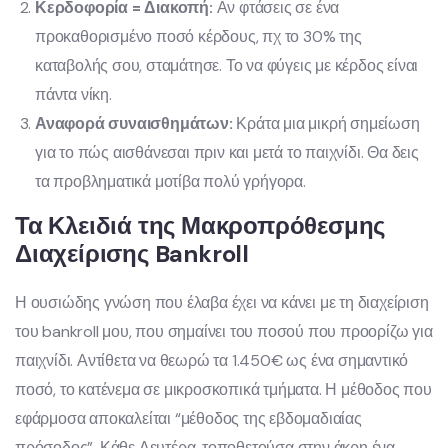
Κερδοφορία = Διακοπή:
Αν φτάσεις σε ένα
προκαθορισμένο ποσό κέρδους, πχ το 30% της
καταβολής σου, σταμάτησε. Το να φύγεις με κέρδος είναι
πάντα νίκη.
Αναφορά συναισθημάτων:
Κράτα μια μικρή σημείωση
για το πώς αισθάνεσαι πριν και μετά το παιχνίδι. Θα δεις
τα προβληματικά μοτίβα πολύ γρήγορα.
Τα Κλειδιά της Μακροπρόθεσμης
Διαχείρισης Bankroll
Η ουσιώδης γνώση που έλαβα έχει να κάνει με τη διαχείριση
του bankroll μου, που σημαίνει του ποσού που προορίζω για
παιχνίδι. Αντίθετα να θεωρώ τα 1.450€ ως ένα σημαντικό
ποσό, το κατένεμα σε μικροσκοπικά τμήματα. Η μέθοδος που
εφάρμοσα αποκαλείται “μέθοδος της εβδομαδιαίας
πρόσοδος”. Κάθε Δευτέρα, τοποθετούσα στην άκρη ένα