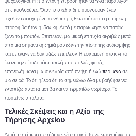
ψυχολογικοί. Η πιο έντονη επιρροή ήταν τα “έλα παρά λίγο”
στις κουλοχέρες. Όταν τα σχέδια δημιουργούσαν έναν
σχεδόν επιτυχημένο συνδυασμό, θεωρούσα ότι η επόμενη
στροφή θα ήταν η ιδανική. Αυτό με παρακίνησε να πατάω
ξανά το μπουτόν. Επιπλέον, μια μικρή επιτυχία ακριβώς μετά
από μια σημαντική ζημιά μου έδινε την πίστη της ανάκαμψης
και με έκανε να δοκιμάζω επιπλέον. Η εφαρμογή στο κινητό
έκανε την είσοδο τόσο απλή, που πολλές φορές
επαναλάμβανα μια συνεδρία από πλήξη ή ενώ
περίμενα
σε
μια σειρά. Το ότι ήξερα ότι τα σημειώνω όλα με βοήθησε να
εντοπίζω αυτά τα μοτίβα και να τερματίζω νωρίτερα. Το
προτείνω απόλυτα.
Τελικές Σκέψεις και η Αξία της
Τήρησης Αρχείου
Αυτό το πείραμα μου έδωσε νέα οπτική. Το να καταγράφω τα