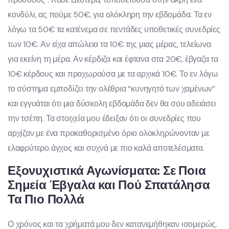
κονδύλι, ας πούμε 50€, για ολόκληρη την εβδομάδα. Τα εν
λόγω τα 50€ τα κατένεμα σε πεντάδες υποθετικές συνεδρίες
των 10€. Αν είχα απώλεια τα 10€ της μιας μέρας, τελείωνα
για εκείνη τη μέρα. Αν κέρδιζα και έφτανα στα 20€, έβγαζα τα
10€ κέρδους και προχωρούσα με τα αρχικά 10€. Το εν λόγω
το σύστημα εμποδίζει την ολέθρια “κυνηγητό των χαμένων”
και εγγυάται ότι μια δύσκολη εβδομάδα δεν θα σου αδειάσει
την τσέπη. Τα στοιχεία μου έδειξαν ότι οι συνεδρίες που
αρχίζαν με ένα προκαθορισμένο όριο ολοκληρώνονταν με
ελαφρύτερο άγχος και συχνά με πιο καλά αποτελέσματα.
Εξονυχιστικά Αγωνίσματα: Σε Ποια
Σημεία Έβγαλα και Πού Σπατάλησα
Τα Πιο Πολλά
Ο χρόνος και τα χρήματά μου δεν κατανεμήθηκαν ισομερώς.