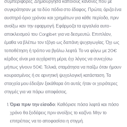
συμπεριφορές. Δημιούργησα κάποιους κανόνες που με
συγκράτησαν με τα δύο πόδια στο έδαφος. Πρώτα, όριζα ένα
αυστηρό όριο χρόνου και χρημάτων για κάθε περίοδο, πριν
ανοίξω καν την εφαρμογή. Εφάρμοζα τα εργαλεία αυτο-
αποκλεισμού του Corgibet για να δεσμευτώ. Επιπλέον,
έμαθα να βλέπω τον τζόγο ως δαπάνη ψυχαγωγίας. Όχι ως
τοποθέτηση ή τρόπο να βγάλω λεφτά. Το να φύγω με 20€
κέρδος είναι μια ευχάριστη μέρα, όχι λόγος να συνεχίσω
μήπως γίνουν 50€. Τελικά, σταμάτησα να παίζω όταν ήμουν
κουρασμένος ή σε αρνητική ψυχολογική κατάσταση. Τα
στοιχεία μου έδειξαν ξεκάθαρα ότι αυτές ήταν οι χειρότερες
στιγμές για να πάρω αποφάσεις.
Όρια πριν την είσοδο:
Καθόρισε πόσα λεφτά και πόσο
χρόνο θα ξοδέψεις πριν ανοίξεις το καζίνο. Μην το
επιτρέπεις να το αποφασίσει η στιγμή.