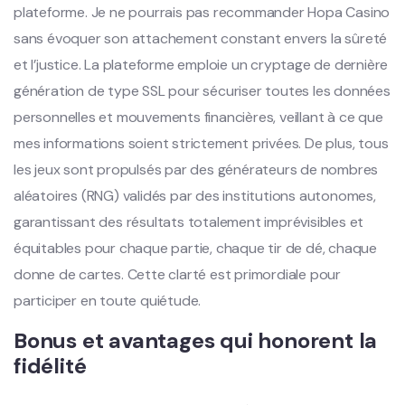
plateforme. Je ne pourrais pas recommander Hopa Casino
sans évoquer son attachement constant envers la sûreté
et l’justice. La plateforme emploie un cryptage de dernière
génération de type SSL pour sécuriser toutes les données
personnelles et mouvements financières, veillant à ce que
mes informations soient strictement privées. De plus, tous
les jeux sont propulsés par des générateurs de nombres
aléatoires (RNG) validés par des institutions autonomes,
garantissant des résultats totalement imprévisibles et
équitables pour chaque partie, chaque tir de dé, chaque
donne de cartes. Cette clarté est primordiale pour
participer en toute quiétude.
Bonus et avantages qui honorent la
fidélité