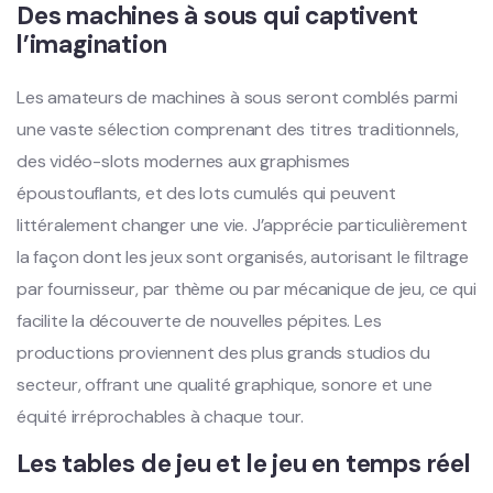
Des machines à sous qui captivent
l’imagination
Les amateurs de machines à sous seront comblés parmi
une vaste sélection comprenant des titres traditionnels,
des vidéo-slots modernes aux graphismes
époustouflants, et des lots cumulés qui peuvent
littéralement changer une vie. J’apprécie particulièrement
la façon dont les jeux sont organisés, autorisant le filtrage
par fournisseur, par thème ou par mécanique de jeu, ce qui
facilite la découverte de nouvelles pépites. Les
productions proviennent des plus grands studios du
secteur, offrant une qualité graphique, sonore et une
équité irréprochables à chaque tour.
Les tables de jeu et le jeu en temps réel