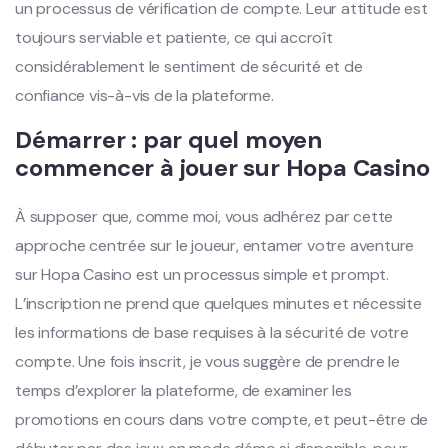
un processus de vérification de compte. Leur attitude est
toujours serviable et patiente, ce qui accroît
considérablement le sentiment de sécurité et de
confiance vis-à-vis de la plateforme.
Démarrer : par quel moyen
commencer à jouer sur Hopa Casino
À supposer que, comme moi, vous adhérez par cette
approche centrée sur le joueur, entamer votre aventure
sur Hopa Casino est un processus simple et prompt.
L’inscription ne prend que quelques minutes et nécessite
les informations de base requises à la sécurité de votre
compte. Une fois inscrit, je vous suggère de prendre le
temps d’explorer la plateforme, de examiner les
promotions en cours dans votre compte, et peut-être de