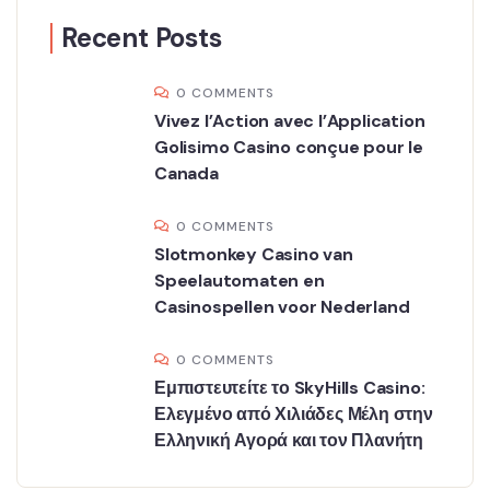
Recent Posts
0 COMMENTS
Vivez l’Action avec l’Application
Golisimo Casino conçue pour le
Canada
0 COMMENTS
Slotmonkey Casino van
Speelautomaten en
Casinospellen voor Nederland
0 COMMENTS
Εμπιστευτείτε το SkyHills Casino:
Ελεγμένο από Χιλιάδες Μέλη στην
Ελληνική Αγορά και τον Πλανήτη