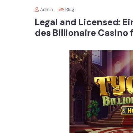
Admin
Blog
Legal and Licensed: E
des Billionaire Casino