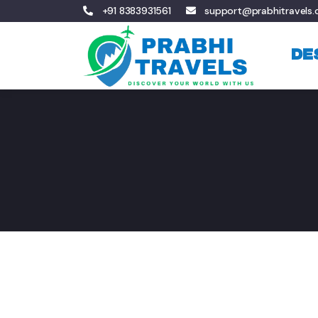
+91 8383931561
support@prabhitravels
DE