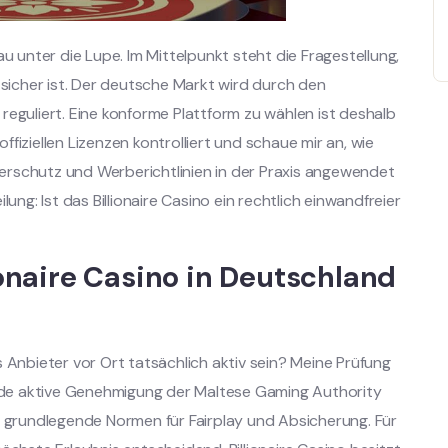
u unter die Lupe. Im Mittelpunkt steht die Fragestellung,
 sicher ist. Der deutsche Markt wird durch den
reguliert. Eine konforme Plattform zu wählen ist deshalb
offiziellen Lizenzen kontrolliert und schaue mir an, wie
elerschutz und Werberichtlinien in der Praxis angewendet
ung: Ist das Billionaire Casino ein rechtlich einwandfreier
lionaire Casino in Deutschland
 Anbieter vor Ort tatsächlich aktiv sein? Meine Prüfung
ende aktive Genehmigung der Maltese Gaming Authority
u grundlegende Normen für Fairplay und Absicherung. Für