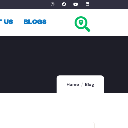
 US
BLOGS
Home
Blog