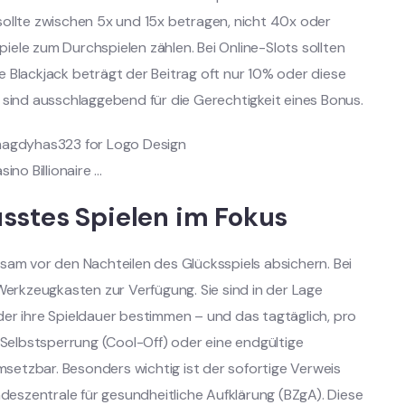
ollte zwischen 5x und 15x betragen, nicht 40x oder
Spiele zum Durchspielen zählen. Bei Online-Slots sollten
 Blackjack beträgt der Beitrag oft nur 10% oder diese
 sind ausschlaggebend für die Gerechtigkeit eines Bonus.
sstes Spielen im Fokus
sam vor den Nachteilen des Glücksspiels absichern. Bei
er Werkzeugkasten zur Verfügung. Sie sind in der Lage
er ihre Spieldauer bestimmen – und das tagtäglich, pro
elbstsperrung (Cool-Off) oder eine endgültige
umsetzbar. Besonders wichtig ist der sofortige Verweis
ndeszentrale für gesundheitliche Aufklärung (BZgA). Diese