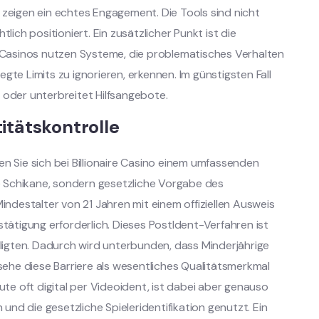
ie zeigen ein echtes Engagement. Die Tools sind nicht
lich positioniert. Ein zusätzlicher Punkt ist die
asinos nutzen Systeme, die problematisches Verhalten
gte Limits zu ignorieren, erkennen. Im günstigsten Fall
 oder unterbreitet Hilfsangebote.
titätskontrolle
n Sie sich bei Billionaire Casino einem umfassenden
ne Schikane, sondern gesetzliche Vorgabe des
indestalter von 21 Jahren mit einem offiziellen Ausweis
stätigung erforderlich. Dieses PostIdent-Verfahren ist
iligten. Dadurch wird unterbunden, dass Minderjährige
 sehe diese Barriere als wesentliches Qualitätsmerkmal
ute oft digital per Videoident, ist dabei aber genauso
 und die gesetzliche Spieleridentifikation genutzt. Ein