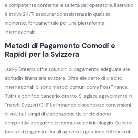
e competente conferma la serietà dell’operatore. Il servizio
è attivo 24/7, assicurando assistenza in qualsiasi
momento, fondamentale per una piattaforma
internazionale.
Metodi di Pagamento Comodi e
Rapidi per la Svizzera
Lucky Dreams offre soluzioni di pagamento adeguate alle
abitudini finanziarie svizzere. Oltre alle carte di credito
internazionali, ci sono metodi comuni come PostFinance,
Twint e bonifico bancario diretto. Si agisce agevolmente in
Franchi Svizzeri (CHF), eliminando dispendiose conversioni
di valuta. I tempi di elaborazione dei prelievi sono
competitivi e seguono le normative antiriciclaggio. Questo
focus sui pagamenti locali agevola la gestione del bankroll.