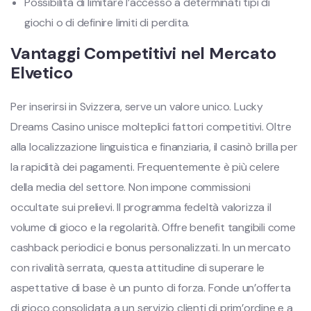
Possibilità di limitare l’accesso a determinati tipi di
giochi o di definire limiti di perdita.
Vantaggi Competitivi nel Mercato
Elvetico
Per inserirsi in Svizzera, serve un valore unico. Lucky
Dreams Casino unisce molteplici fattori competitivi. Oltre
alla localizzazione linguistica e finanziaria, il casinò brilla per
la rapidità dei pagamenti. Frequentemente è più celere
della media del settore. Non impone commissioni
occultate sui prelievi. Il programma fedeltà valorizza il
volume di gioco e la regolarità. Offre benefit tangibili come
cashback periodici e bonus personalizzati. In un mercato
con rivalità serrata, questa attitudine di superare le
aspettative di base è un punto di forza. Fonde un’offerta
di gioco consolidata a un servizio clienti di prim’ordine e a