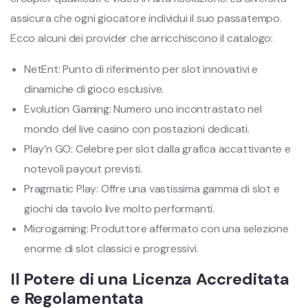
assicura che ogni giocatore individui il suo passatempo.
Ecco alcuni dei provider che arricchiscono il catalogo:
NetEnt: Punto di riferimento per slot innovativi e
dinamiche di gioco esclusive.
Evolution Gaming: Numero uno incontrastato nel
mondo del live casino con postazioni dedicati.
Play’n GO: Celebre per slot dalla grafica accattivante e
notevoli payout previsti.
Pragmatic Play: Offre una vastissima gamma di slot e
giochi da tavolo live molto performanti.
Microgaming: Produttore affermato con una selezione
enorme di slot classici e progressivi.
Il Potere di una Licenza Accreditata
e Regolamentata