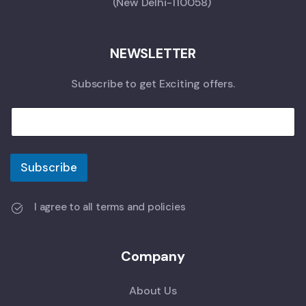
(New Delhi-110058)
NEWSLETTER
Subscribe to get Exciting offers.
Subscribe
I agree to all terms and policies
Company
About Us