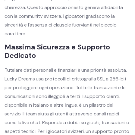
chiarezza. Questo approccio onesto genera affidabilità
con la community svizzera. I giocatori gradiscono la
sincerità e l’assenza di clausole fuorvianti nel piccolo
carattere.
Massima Sicurezza e Supporto
Dedicato
Tutelare dati personali e finanziari è una priorità assoluta.
Lucky Dreams usa protocolli di crittografia SSL a 256-bit
per proteggere ogni operazione. Tutte le transazioni e le
comunicazioni sono illeggibili a terzi. Il supporto clienti,
disponibile in italiano e altre lingue, è un pilastro del
servizio. Il team aiuta gli utenti attraverso canali rapidi
come la live chat. Risponde a dubbi su giochi, transazioni o
aspetti tecnici. Per i giocatori svizzeri, un supporto pronto