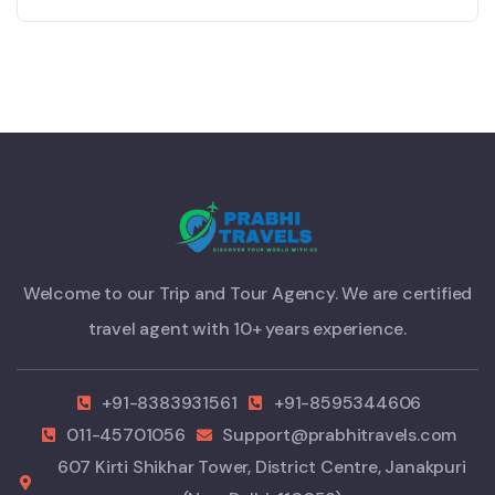
Welcome to our Trip and Tour Agency. We are certified
travel agent with 10+ years experience.
+91-8383931561
+91-8595344606
011-45701056
Support@prabhitravels.com
607 Kirti Shikhar Tower, District Centre, Janakpuri