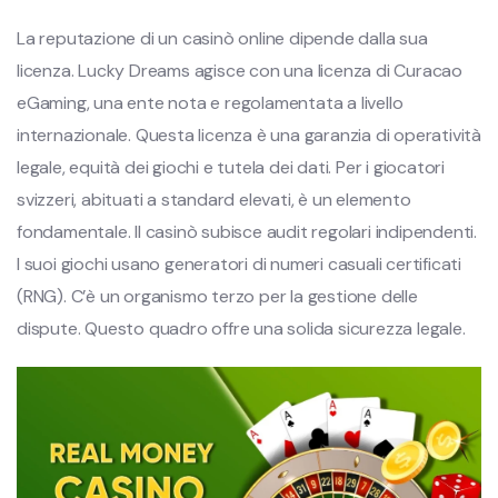
La reputazione di un casinò online dipende dalla sua
licenza. Lucky Dreams agisce con una licenza di Curacao
eGaming, una ente nota e regolamentata a livello
internazionale. Questa licenza è una garanzia di operatività
legale, equità dei giochi e tutela dei dati. Per i giocatori
svizzeri, abituati a standard elevati, è un elemento
fondamentale. Il casinò subisce audit regolari indipendenti.
I suoi giochi usano generatori di numeri casuali certificati
(RNG). C’è un organismo terzo per la gestione delle
dispute. Questo quadro offre una solida sicurezza legale.