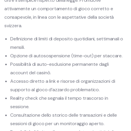
oltre il semplice rispetto della legge. Promuove
attivamente un comportamento di gioco corretto e
consapevole, in linea con le aspettative della società
svizzera.
Definizione di limiti di deposito quotidiani, settimanali o
mensili.
Opzione di autosospensione (time-out) per staccare.
Possibilità di auto-esclusione permanente dagli
account del casinò.
Accesso diretto a link e risorse di organizzazioni di
supporto al gioco d’azzardo problematico.
Reality check che segnala il tempo trascorso in
sessione.
Consultazione dello storico delle transazioni e delle
sessioni di gioco per un monitoraggio aperto.