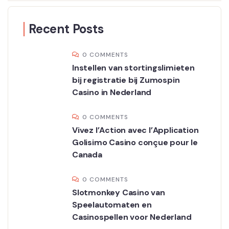
Recent Posts
0 COMMENTS
Instellen van stortingslimieten
bij registratie bij Zumospin
Casino in Nederland
0 COMMENTS
Vivez l’Action avec l’Application
Golisimo Casino conçue pour le
Canada
0 COMMENTS
Slotmonkey Casino van
Speelautomaten en
Casinospellen voor Nederland