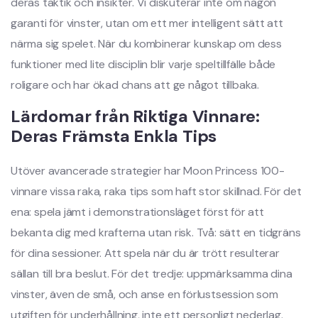
deras taktik och insikter. Vi diskuterar inte om någon
garanti för vinster, utan om ett mer intelligent sätt att
närma sig spelet. När du kombinerar kunskap om dess
funktioner med lite disciplin blir varje speltillfälle både
roligare och har ökad chans att ge något tillbaka.
Lärdomar från Riktiga Vinnare:
Deras Främsta Enkla Tips
Utöver avancerade strategier har Moon Princess 100-
vinnare vissa raka, raka tips som haft stor skillnad. För det
ena: spela jämt i demonstrationsläget först för att
bekanta dig med krafterna utan risk. Två: sätt en tidgräns
för dina sessioner. Att spela när du är trött resulterar
sällan till bra beslut. För det tredje: uppmärksamma dina
vinster, även de små, och anse en förlustsession som
utgiften för underhållning, inte ett personligt nederlag.