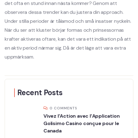
det ofta en stund innan nästa kommer? Genom att
observera dessa trender kan du justera din approach.
Under stilla perioder är tålamod och små insatser nyckeln.
När du ser att kluster börjar formas och prinsessornas
krafter aktiveras oftare, kan det vara ett indikation på att
en aktiv period närmar sig. Då är det läge att vara extra
uppmärksam.
Recent Posts
0 COMMENTS
Vivez l’Action avec l’Application
Golisimo Casino conçue pour le
Canada