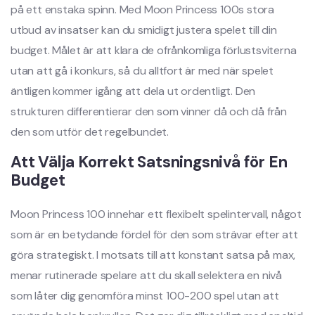
på ett enstaka spinn. Med Moon Princess 100s stora
utbud av insatser kan du smidigt justera spelet till din
budget. Målet är att klara de ofrånkomliga förlustsviterna
utan att gå i konkurs, så du alltfort är med när spelet
äntligen kommer igång att dela ut ordentligt. Den
strukturen differentierar den som vinner då och då från
den som utför det regelbundet.
Att Välja Korrekt Satsningsnivå för En
Budget
Moon Princess 100 innehar ett flexibelt spelintervall, något
som är en betydande fördel för den som strävar efter att
göra strategiskt. I motsats till att konstant satsa på max,
menar rutinerade spelare att du skall selektera en nivå
som låter dig genomföra minst 100-200 spel utan att