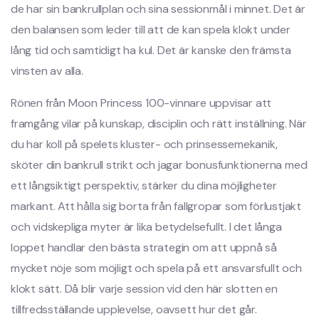
de har sin bankrullplan och sina sessionmål i minnet. Det är
den balansen som leder till att de kan spela klokt under
lång tid och samtidigt ha kul. Det är kanske den främsta
vinsten av alla.
Rönen från Moon Princess 100-vinnare uppvisar att
framgång vilar på kunskap, disciplin och rätt inställning. När
du har koll på spelets kluster- och prinsessemekanik,
sköter din bankrull strikt och jagar bonusfunktionerna med
ett långsiktigt perspektiv, stärker du dina möjligheter
markant. Att hålla sig borta från fallgropar som förlustjakt
och vidskepliga myter är lika betydelsefullt. I det långa
loppet handlar den bästa strategin om att uppnå så
mycket nöje som möjligt och spela på ett ansvarsfullt och
klokt sätt. Då blir varje session vid den här slotten en
tillfredsställande upplevelse, oavsett hur det går.