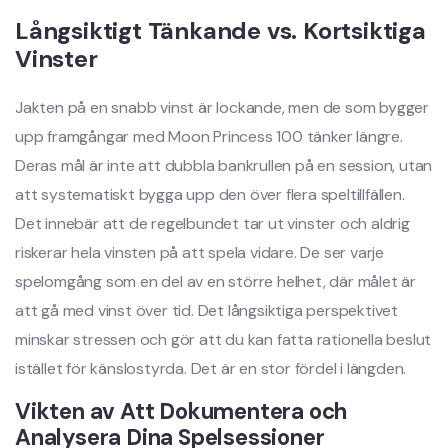
Långsiktigt Tänkande vs. Kortsiktiga
Vinster
Jakten på en snabb vinst är lockande, men de som bygger
upp framgångar med Moon Princess 100 tänker längre.
Deras mål är inte att dubbla bankrullen på en session, utan
att systematiskt bygga upp den över flera speltillfällen.
Det innebär att de regelbundet tar ut vinster och aldrig
riskerar hela vinsten på att spela vidare. De ser varje
spelomgång som en del av en större helhet, där målet är
att gå med vinst över tid. Det långsiktiga perspektivet
minskar stressen och gör att du kan fatta rationella beslut
istället för känslostyrda. Det är en stor fördel i längden.
Vikten av Att Dokumentera och
Analysera Dina Spelsessioner