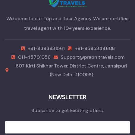
Welcome to our Trip and Tour Agency. We are certified
travel agent with 10+ years experience.
+91-8383931561
+91-8595344606
011-45701056
Support@prabhitravels.com
607 Kirti Shikhar Tower, District Centre, Janakpuri
(New Delhi-110058)
NEWSLETTER
Subscribe to get Exciting offers.