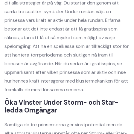
dit alla strategier är på väg. Du startar den genom att
samla tre scatter-symboler. Under rundan väljs en
prinsessa vars kraft är aktiv under hela rundan. Erfarna
betonar att det inte endast är att få gratisspins som
räknas, utan att få ut så mycket som möjligt av varje
spelomgång. Att ha en spelkassa som är tillräckligt stor för
att hantera torrperioderna och slutligen nå fram till
bonusen är avgörande. När du sedan är i gratisspins, se
uppmärksamt efter vilken prinsessa som är aktiv och inse
hur hennes kraft interagerar med klustermekaniken för att
framkalla de mest lönsamma serierna.
Öka Vinster Under Storm- och Star-
ledda Omgångar
Samtliga de tre prinsessorna ger vinstpotential, men de
allra största vinsterna uppstår ofta när Storm- eller Star-