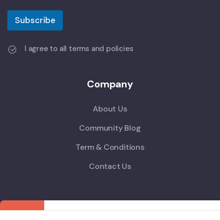
Subscribe
I agree to all terms and policies
Company
About Us
Community Blog
Term & Conditions
Contact Us