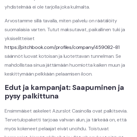
yhdistelmää ei ole tarjolla joka kulmalta.
Arvostamme sillä tavalla, miten palvelu on räätälöity
suomalaisia varten. Tutut maksutavat, paikallinen tuki ja
yksiselitteiset
https://pitchbook.com/profiles/company/459082-81
säännöt luovat kotoisan ja luotettavan tunnelman. Se
mahdollistaa sinua jättämään huomiotta kaiken muun ja
keskittymään pelkkään pelaamisen iloon.
Edut ja kampanjat: Saapuminen ja
pysy palkittuna
Ensimmäiset askeleet Azurslot Casinolla ovat palkitsevia.
Tervetulopaketti tarjoaa vahvan alun, ja tärkeää on, että
myös kokeneet pelaajat eivät unohdu. Toistuvat