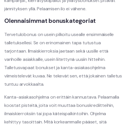
kampanjat, kierrätyskilpailut ja yllätysbonukset pitävät
jännityksen yllä. Pelaamisen ilo ei vähene.
Olennaisimmat bonuskategoriat
Tervetulobonus on usein pilkoitu usealle ensimmäiselle
talletuksellesi. Se on erinomainen tapa tutustua
tarjontaan. Ilmaiskierroksia jaetaan sekä uusille että
vanhoille asiakkaille, usein liitettynä uusiin hitteihin.
Talletusvapaat bonukset ja kanta-asiakasohjelma
viimeistelevät kuvaa. Ne tekevät sen, että jokainen talletus
tuntuu arvokkaalta.
Kanta-asiakasohjelma on erittäin kannustava. Pelaamalla
koostat pisteitä, joita voit muuttaa bonuskrediitteihin,
ilmaiskierroksiin tai jopa käteispalkintoihin. Ohjelma
kehittyy tasoittain. Mitä korkeammalle pääset, sitä