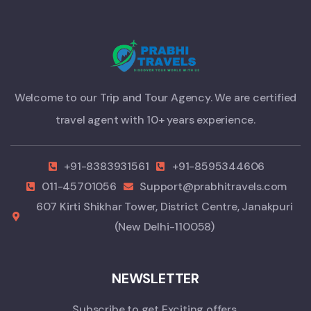
Welcome to our Trip and Tour Agency. We are certified
travel agent with 10+ years experience.
+91-8383931561
+91-8595344606
011-45701056
Support@prabhitravels.com
607 Kirti Shikhar Tower, District Centre, Janakpuri
(New Delhi-110058)
NEWSLETTER
Subscribe to get Exciting offers.