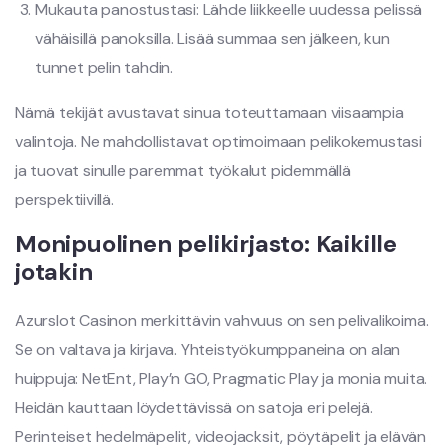
Mukauta panostustasi: Lähde liikkeelle uudessa pelissä
vähäisillä panoksilla. Lisää summaa sen jälkeen, kun
tunnet pelin tahdin.
Nämä tekijät avustavat sinua toteuttamaan viisaampia
valintoja. Ne mahdollistavat optimoimaan pelikokemustasi
ja tuovat sinulle paremmat työkalut pidemmällä
perspektiivillä.
Monipuolinen pelikirjasto: Kaikille
jotakin
Azurslot Casinon merkittävin vahvuus on sen pelivalikoima.
Se on valtava ja kirjava. Yhteistyökumppaneina on alan
huippuja: NetEnt, Play’n GO, Pragmatic Play ja monia muita.
Heidän kauttaan löydettävissä on satoja eri pelejä.
Perinteiset hedelmäpelit, videojacksit, pöytäpelit ja elävän