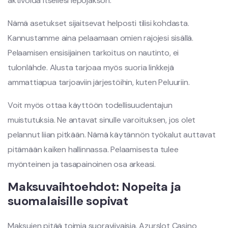
aktivoida itsellesi lepojakson.
Nämä asetukset sijaitsevat helposti tilisi kohdasta.
Kannustamme aina pelaamaan omien rajojesi sisällä.
Pelaamisen ensisijainen tarkoitus on nautinto, ei
tulonlähde. Alusta tarjoaa myös suoria linkkejä
ammattiapua tarjoaviin järjestöihin, kuten Peluuriin.
Voit myös ottaa käyttöön todellisuudentajun
muistutuksia. Ne antavat sinulle varoituksen, jos olet
pelannut liian pitkään. Nämä käytännön työkalut auttavat
pitämään kaiken hallinnassa. Pelaamisesta tulee
myönteinen ja tasapainoinen osa arkeasi.
Maksuvaihtoehdot: Nopeita ja
suomalaisille sopivat
Maksujen pitää toimia suoraviivaisia. Azurslot Casino