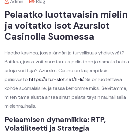
Admin
Blog
Pelaatko luottavaisin mielin
ja voitatko isot Azurslot
Casinolla Suomessa
Haetko kasinoa, jossa jännäri ja turvallisuus yhdistyvät?
Paikkaa, jossa voit suuntautua pelin iloon ja samalla hakea
aitoja voittoja? Azurslot Casino on laajempi kuin
pelisivusto
https://azur-slot.net/fi-fi/
. Se on luotettava
kohde suomalaisille, ja tässä kerromme miksi. Selvitämme,
miten tämä alusta antaa sinun pelata täysin rauhallisella
mielenrauhalla.
Pelaamisen dynamiikka: RTP,
Volatiliteetti ja Strategia