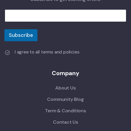
Subscribe
I agree to all terms and policies
Company
About Us
Community Blog
Term & Conditions
Contact Us