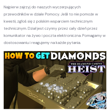
Najpierw zajrzyj do naszych wyczerpujących
przewodników w dziale Pomocy. Jeśli to nie pomoże w
kwestii, zgłoś się z polskim wsparciem technicznym
technicznym. Dział jest czynny przez cały dzień przez
komunikator na żywo i poczta elektroniczna. Pomagamy w
dostosowaniu i reagujemy na każde pytania.