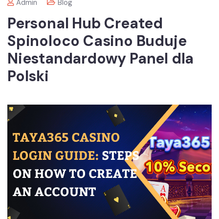
Admin
Blog
Personal Hub Created
Spinoloco Casino Buduje
Niestandardowy Panel dla
Polski