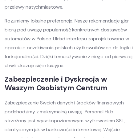
przelewy natychmiastowe.
Rozumiemy lokalne preferencje. Nasze rekomendacje gier
biorą pod uwagę popularność konkretnych dostawców
automatów w Polsce. Układ interfejsu zaprojektowano w
oparciu o oczekiwania polskich użytkowników co do logiki i
funkcjonalności. Dzięki temu używanie z niego od pierwszej
chwili okazuje się intuicyjne.
Zabezpieczenie i Dyskrecja w
Waszym Osobistym Centrum
Zabezpieczenie Swoich danych i środków finansowych
podchodzimy z maksymalną uwagą. Personal Hub
strzeżony jest wysokopoziomowym szyfrowaniem SSL,
identycznym jak w bankowości internetowej. Wejście