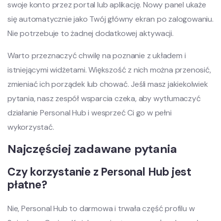
swoje konto przez portal lub aplikację. Nowy panel ukaże
się automatycznie jako Twój główny ekran po zalogowaniu.
Nie potrzebuje to żadnej dodatkowej aktywacji.
Warto przeznaczyć chwilę na poznanie z układem i
istniejącymi widżetami. Większość z nich można przenosić,
zmieniać ich porządek lub chować. Jeśli masz jakiekolwiek
pytania, nasz zespół wsparcia czeka, aby wytłumaczyć
działanie Personal Hub i wesprzeć Ci go w pełni
wykorzystać.
Najczęściej zadawane pytania
Czy korzystanie z Personal Hub jest
płatne?
Nie, Personal Hub to darmowa i trwała część profilu w