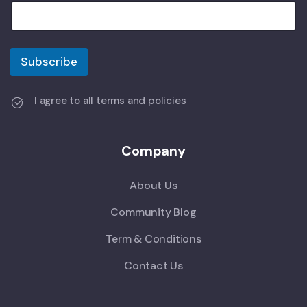
Subscribe
I agree to all terms and policies
Company
About Us
Community Blog
Term & Conditions
Contact Us