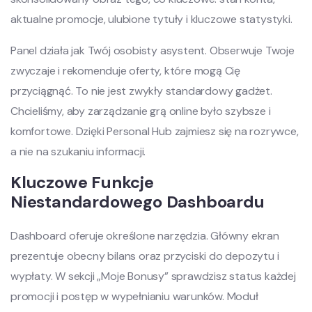
aktualne promocje, ulubione tytuły i kluczowe statystyki.
Panel działa jak Twój osobisty asystent. Obserwuje Twoje
zwyczaje i rekomenduje oferty, które mogą Cię
przyciągnąć. To nie jest zwykły standardowy gadżet.
Chcieliśmy, aby zarządzanie grą online było szybsze i
komfortowe. Dzięki Personal Hub zajmiesz się na rozrywce,
a nie na szukaniu informacji.
Kluczowe Funkcje
Niestandardowego Dashboardu
Dashboard oferuje określone narzędzia. Główny ekran
prezentuje obecny bilans oraz przyciski do depozytu i
wypłaty. W sekcji „Moje Bonusy” sprawdzisz status każdej
promocji i postęp w wypełnianiu warunków. Moduł