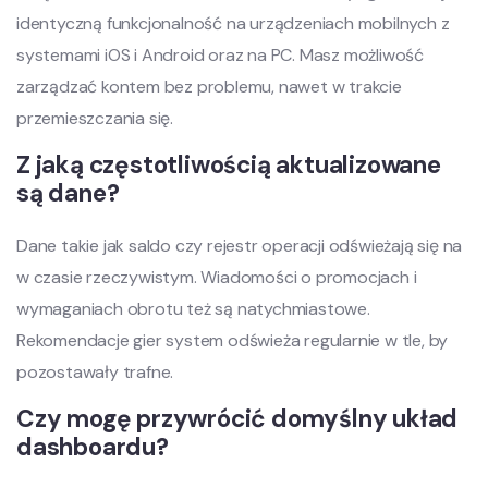
identyczną funkcjonalność na urządzeniach mobilnych z
systemami iOS i Android oraz na PC. Masz możliwość
zarządzać kontem bez problemu, nawet w trakcie
przemieszczania się.
Z jaką częstotliwością aktualizowane
są dane?
Dane takie jak saldo czy rejestr operacji odświeżają się na
w czasie rzeczywistym. Wiadomości o promocjach i
wymaganiach obrotu też są natychmiastowe.
Rekomendacje gier system odświeża regularnie w tle, by
pozostawały trafne.
Czy mogę przywrócić domyślny układ
dashboardu?