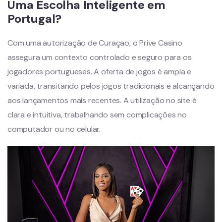
Uma Escolha Inteligente em
Portugal?
Com uma autorização de Curaçao, o Prive Casino
assegura um contexto controlado e seguro para os
jogadores portugueses. A oferta de jogos é ampla e
variada, transitando pelos jogos tradicionais e alcançando
aos lançamentos mais recentes. A utilização no site é
clara e intuitiva, trabalhando sem complicações no
computador ou no celular.