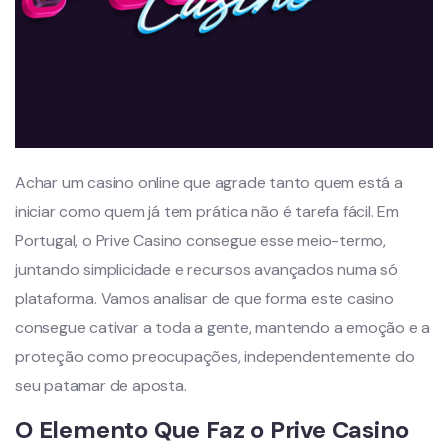
Achar um casino online que agrade tanto quem está a
iniciar como quem já tem prática não é tarefa fácil. Em
Portugal, o Prive Casino consegue esse meio-termo,
juntando simplicidade e recursos avançados numa só
plataforma. Vamos analisar de que forma este casino
consegue cativar a toda a gente, mantendo a emoção e a
proteção como preocupações, independentemente do
seu patamar de aposta.
O Elemento Que Faz o Prive Casino