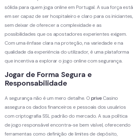
sólida para quem joga online em Portugal. A sua força está
em ser capaz de ser hospitaleiro e claro para os iniciantes,
sem deixar de oferecer a complexidade e as
possibilidades que os apostadores experientes exigem.
Com uma ênfase clara na proteção, na variedade e na
qualidade da experiência do utilizador, é uma plataforma
que incentiva a explorar o jogo online com segurança.
Jogar de Forma Segura e
Responsabilidade
A segurança não é um mero detalhe. O
prive
Casino
assegura os dados financeiros e pessoais dos usuários
com criptografia SSL padrão do mercado. A sua política
de jogo responsável encontra-se bem visível, oferecendo
ferramentas como definição de limites de depósito,