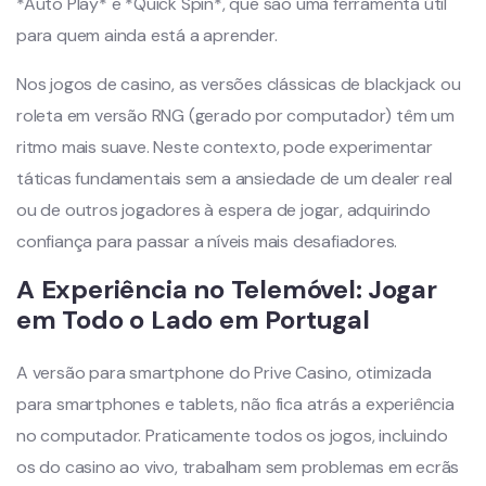
*Auto Play* e *Quick Spin*, que são uma ferramenta útil
para quem ainda está a aprender.
Nos jogos de casino, as versões clássicas de blackjack ou
roleta em versão RNG (gerado por computador) têm um
ritmo mais suave. Neste contexto, pode experimentar
táticas fundamentais sem a ansiedade de um dealer real
ou de outros jogadores à espera de jogar, adquirindo
confiança para passar a níveis mais desafiadores.
A Experiência no Telemóvel: Jogar
em Todo o Lado em Portugal
A versão para smartphone do Prive Casino, otimizada
para smartphones e tablets, não fica atrás a experiência
no computador. Praticamente todos os jogos, incluindo
os do casino ao vivo, trabalham sem problemas em ecrãs