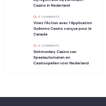
Casino in Nederland
0 COMMENTS
Vivez l’Action avec l’Application
Golisimo Casino conçue pour le
Canada
0 COMMENTS
Slotmonkey Casino van
Speelautomaten en
Casinospellen voor Nederland