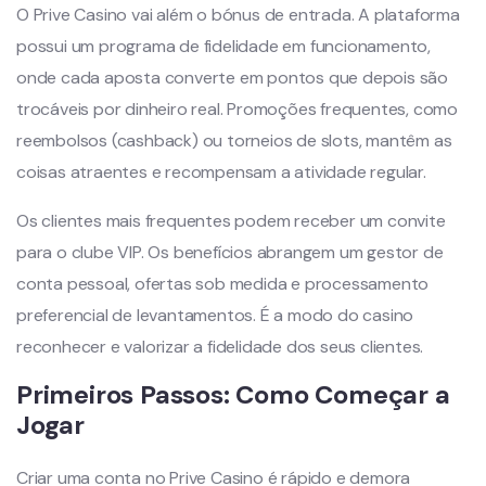
O Prive Casino vai além o bónus de entrada. A plataforma
possui um programa de fidelidade em funcionamento,
onde cada aposta converte em pontos que depois são
trocáveis por dinheiro real. Promoções frequentes, como
reembolsos (cashback) ou torneios de slots, mantêm as
coisas atraentes e recompensam a atividade regular.
Os clientes mais frequentes podem receber um convite
para o clube VIP. Os benefícios abrangem um gestor de
conta pessoal, ofertas sob medida e processamento
preferencial de levantamentos. É a modo do casino
reconhecer e valorizar a fidelidade dos seus clientes.
Primeiros Passos: Como Começar a
Jogar
Criar uma conta no Prive Casino é rápido e demora