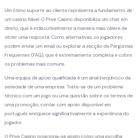
Um ótimo suporte ao cliente representa a fundamento de
um casino fiável. O Prive Casino disponibiliza um chat em
direto, que é indiscutivelmente a maneira mais célere de
obter uma resposta. Como alternativas, os jogadores
podem enviar um email ou explorar a secção de Perguntas
Frequentes (FAQ), que é extremamente completa e cobre
os problemas mais comuns.
Uma equipa de apoio qualificada é um sinal inequívoco da
seriedade de uma empresa. Trate-se de um problema
técnico com um jogo ou uma questão sobre os termos de
uma promoção, contar com apoio disponível em
português enriquece significativamente a experiência do
jogador.
O Prive Casino posiciona-se assim como uma escolha