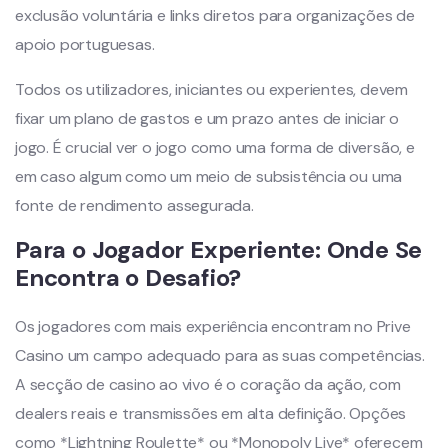
exclusão voluntária e links diretos para organizações de
apoio portuguesas.
Todos os utilizadores, iniciantes ou experientes, devem
fixar um plano de gastos e um prazo antes de iniciar o
jogo. É crucial ver o jogo como uma forma de diversão, e
em caso algum como um meio de subsistência ou uma
fonte de rendimento assegurada.
Para o Jogador Experiente: Onde Se
Encontra o Desafio?
Os jogadores com mais experiência encontram no Prive
Casino um campo adequado para as suas competências.
A secção de casino ao vivo é o coração da ação, com
dealers reais e transmissões em alta definição. Opções
como *Lightning Roulette* ou *Monopoly Live* oferecem