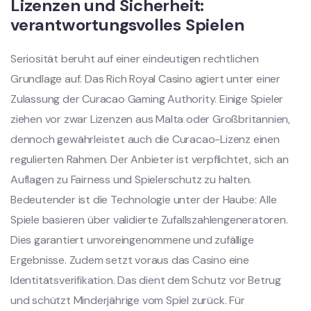
Lizenzen und Sicherheit:
verantwortungsvolles Spielen
Seriosität beruht auf einer eindeutigen rechtlichen
Grundlage auf. Das Rich Royal Casino agiert unter einer
Zulassung der Curacao Gaming Authority. Einige Spieler
ziehen vor zwar Lizenzen aus Malta oder Großbritannien,
dennoch gewährleistet auch die Curacao-Lizenz einen
regulierten Rahmen. Der Anbieter ist verpflichtet, sich an
Auflagen zu Fairness und Spielerschutz zu halten.
Bedeutender ist die Technologie unter der Haube: Alle
Spiele basieren über validierte Zufallszahlengeneratoren.
Dies garantiert unvoreingenommene und zufällige
Ergebnisse. Zudem setzt voraus das Casino eine
Identitätsverifikation. Das dient dem Schutz vor Betrug
und schützt Minderjährige vom Spiel zurück. Für