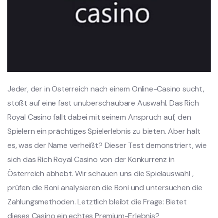
Jeder, der in Österreich nach einem Online-Casino sucht,
stößt auf eine fast unüberschaubare Auswahl. Das Rich
Royal Casino fällt dabei mit seinem Anspruch auf, den
Spielern ein prächtiges Spielerlebnis zu bieten. Aber hält
es, was der Name verheißt? Dieser Test demonstriert, wie
sich das Rich Royal Casino von der Konkurrenz in
Österreich abhebt. Wir schauen uns die Spielauswahl ,
prüfen die Boni analysieren die Boni und untersuchen die
Zahlungsmethoden. Letztlich bleibt die Frage: Bietet
dieses Casino ein echtes Premium-Erlebnis?