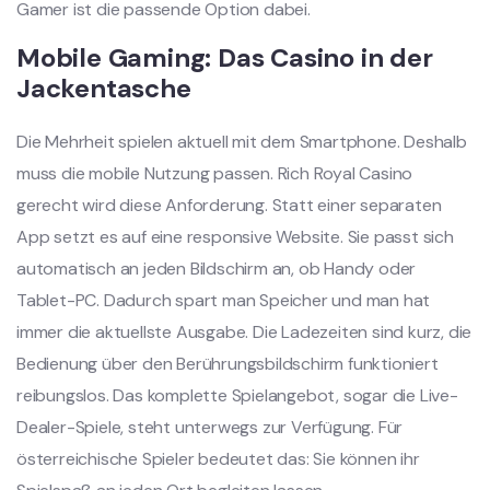
Gamer ist die passende Option dabei.
Mobile Gaming: Das Casino in der
Jackentasche
Die Mehrheit spielen aktuell mit dem Smartphone. Deshalb
muss die mobile Nutzung passen. Rich Royal Casino
gerecht wird diese Anforderung. Statt einer separaten
App setzt es auf eine responsive Website. Sie passt sich
automatisch an jeden Bildschirm an, ob Handy oder
Tablet-PC. Dadurch spart man Speicher und man hat
immer die aktuellste Ausgabe. Die Ladezeiten sind kurz, die
Bedienung über den Berührungsbildschirm funktioniert
reibungslos. Das komplette Spielangebot, sogar die Live-
Dealer-Spiele, steht unterwegs zur Verfügung. Für
österreichische Spieler bedeutet das: Sie können ihr