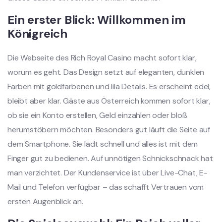
Ein erster Blick: Willkommen im
Königreich
Die Webseite des Rich Royal Casino macht sofort klar,
worum es geht. Das Design setzt auf eleganten, dunklen
Farben mit goldfarbenen und lila Details. Es erscheint edel,
bleibt aber klar. Gäste aus Österreich kommen sofort klar,
ob sie ein Konto erstellen, Geld einzahlen oder bloß
herumstöbern möchten. Besonders gut läuft die Seite auf
dem Smartphone. Sie lädt schnell und alles ist mit dem
Finger gut zu bedienen. Auf unnötigen Schnickschnack hat
man verzichtet. Der Kundenservice ist über Live-Chat, E-
Mail und Telefon verfügbar – das schafft Vertrauen vom
ersten Augenblick an.