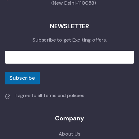
(New Delhi-110058)
NEWSLETTER
Subscribe to get Exciting offers.
Subscribe
I agree to all terms and policies
Company
About Us