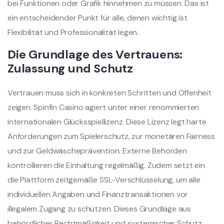
bei Funktionen oder Grafik hinnehmen zu müssen. Das ist
ein entscheidender Punkt für alle, denen wichtig ist
Flexibilität und Professionalität legen.
Die Grundlage des Vertrauens:
Zulassung und Schutz
Vertrauen muss sich in konkreten Schritten und Offenheit
zeigen. Spinfin Casino agiert unter einer renommierten
internationalen Glücksspiellizenz. Diese Lizenz legt harte
Anforderungen zum Spielerschutz, zur monetären Fairness
und zur Geldwäscheprävention. Externe Behörden
kontrollieren die Einhaltung regelmäßig. Zudem setzt ein
die Plattform zeitgemäße SSL-Verschlüsselung, um alle
individuellen Angaben und Finanztransaktionen vor
illegalem Zugang zu schützen. Dieses Grundlage aus
behördlicher Rechtmäßigkeit und systemischer Schutz