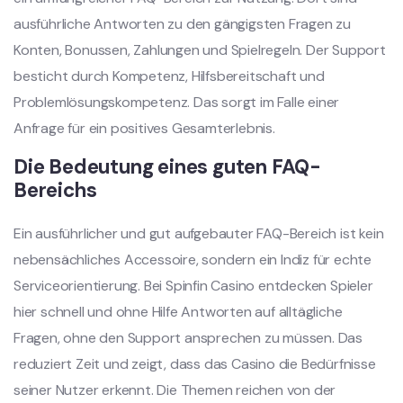
ausführliche Antworten zu den gängigsten Fragen zu
Konten, Bonussen, Zahlungen und Spielregeln. Der Support
besticht durch Kompetenz, Hilfsbereitschaft und
Problemlösungskompetenz. Das sorgt im Falle einer
Anfrage für ein positives Gesamterlebnis.
Die Bedeutung eines guten FAQ-
Bereichs
Ein ausführlicher und gut aufgebauter FAQ-Bereich ist kein
nebensächliches Accessoire, sondern ein Indiz für echte
Serviceorientierung. Bei Spinfin Casino entdecken Spieler
hier schnell und ohne Hilfe Antworten auf alltägliche
Fragen, ohne den Support ansprechen zu müssen. Das
reduziert Zeit und zeigt, dass das Casino die Bedürfnisse
seiner Nutzer erkennt. Die Themen reichen von der