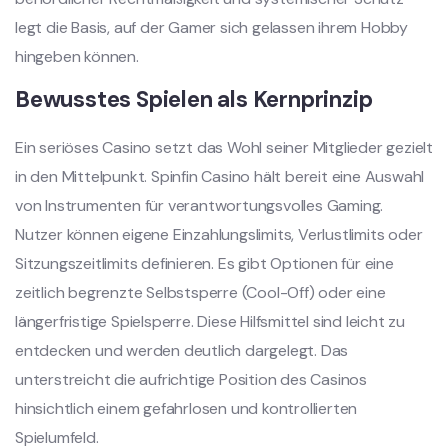
legt die Basis, auf der Gamer sich gelassen ihrem Hobby
hingeben können.
Bewusstes Spielen als Kernprinzip
Ein seriöses Casino setzt das Wohl seiner Mitglieder gezielt
in den Mittelpunkt. Spinfin Casino hält bereit eine Auswahl
von Instrumenten für verantwortungsvolles Gaming.
Nutzer können eigene Einzahlungslimits, Verlustlimits oder
Sitzungszeitlimits definieren. Es gibt Optionen für eine
zeitlich begrenzte Selbstsperre (Cool-Off) oder eine
längerfristige Spielsperre. Diese Hilfsmittel sind leicht zu
entdecken und werden deutlich dargelegt. Das
unterstreicht die aufrichtige Position des Casinos
hinsichtlich einem gefahrlosen und kontrollierten
Spielumfeld.