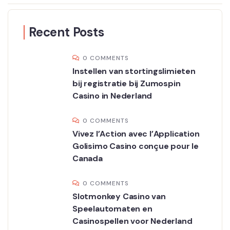
Recent Posts
0 COMMENTS
Instellen van stortingslimieten
bij registratie bij Zumospin
Casino in Nederland
0 COMMENTS
Vivez l’Action avec l’Application
Golisimo Casino conçue pour le
Canada
0 COMMENTS
Slotmonkey Casino van
Speelautomaten en
Casinospellen voor Nederland