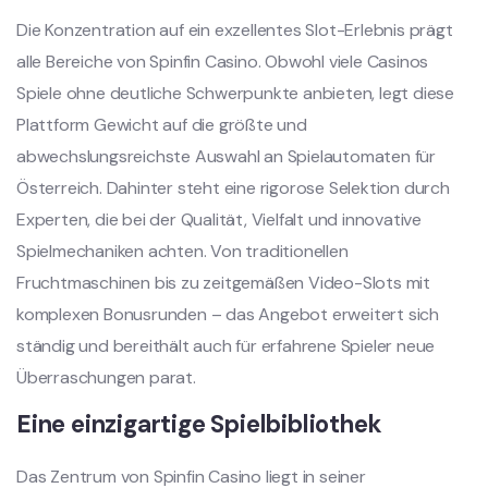
Die Konzentration auf ein exzellentes Slot-Erlebnis prägt
alle Bereiche von Spinfin Casino. Obwohl viele Casinos
Spiele ohne deutliche Schwerpunkte anbieten, legt diese
Plattform Gewicht auf die größte und
abwechslungsreichste Auswahl an Spielautomaten für
Österreich. Dahinter steht eine rigorose Selektion durch
Experten, die bei der Qualität, Vielfalt und innovative
Spielmechaniken achten. Von traditionellen
Fruchtmaschinen bis zu zeitgemäßen Video-Slots mit
komplexen Bonusrunden – das Angebot erweitert sich
ständig und bereithält auch für erfahrene Spieler neue
Überraschungen parat.
Eine einzigartige Spielbibliothek
Das Zentrum von Spinfin Casino liegt in seiner