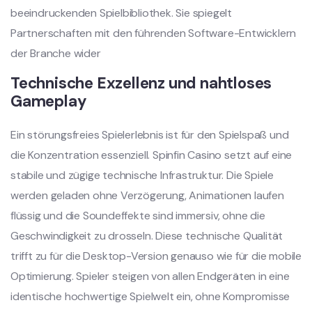
beeindruckenden Spielbibliothek. Sie spiegelt
Partnerschaften mit den führenden Software-Entwicklern
der Branche wider
Technische Exzellenz und nahtloses
Gameplay
Ein störungsfreies Spielerlebnis ist für den Spielspaß und
die Konzentration essenziell. Spinfin Casino setzt auf eine
stabile und zügige technische Infrastruktur. Die Spiele
werden geladen ohne Verzögerung, Animationen laufen
flüssig und die Soundeffekte sind immersiv, ohne die
Geschwindigkeit zu drosseln. Diese technische Qualität
trifft zu für die Desktop-Version genauso wie für die mobile
Optimierung. Spieler steigen von allen Endgeräten in eine
identische hochwertige Spielwelt ein, ohne Kompromisse