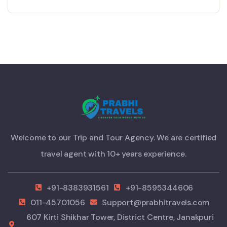
Welcome to our Trip and Tour Agency. We are certified
travel agent with 10+ years experience.
+91-8383931561
+91-8595344606
011-45701056
Support@prabhitravels.com
607 Kirti Shikhar Tower, District Centre, Janakpuri