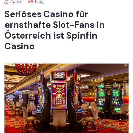
Admin
Blog
Seriöses Casino für
ernsthafte Slot-Fans in
Österreich ist Spinfin
Casino