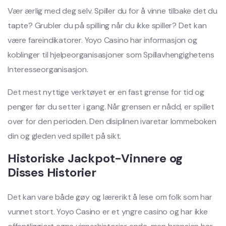
Vær ærlig med deg selv. Spiller du for å vinne tilbake det du
tapte? Grubler du på spilling når du ikke spiller? Det kan
være fareindikatorer. Yoyo Casino har informasjon og
koblinger til hjelpeorganisasjoner som Spillavhengighetens
Interesseorganisasjon.
Det mest nyttige verktøyet er en fast grense for tid og
penger før du setter i gang. Når grensen er nådd, er spillet
over for den perioden. Den disiplinen ivaretar lommeboken
din og gleden ved spillet på sikt.
Historiske Jackpot-Vinnere og
Disses Historier
Det kan vare både gøy og lærerikt å lese om folk som har
vunnet stort. Yoyo Casino er et yngre casino og har ikke