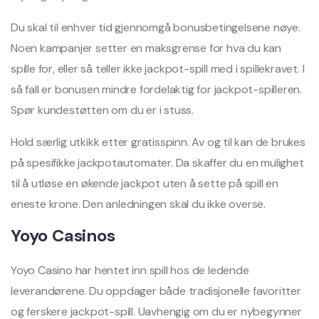
Du skal til enhver tid gjennomgå bonusbetingelsene nøye.
Noen kampanjer setter en maksgrense for hva du kan
spille for, eller så teller ikke jackpot-spill med i spillekravet. I
så fall er bonusen mindre fordelaktig for jackpot-spilleren.
Spør kundestøtten om du er i stuss.
Hold særlig utkikk etter gratisspinn. Av og til kan de brukes
på spesifikke jackpotautomater. Da skaffer du en mulighet
til å utløse en økende jackpot uten å sette på spill en
eneste krone. Den anledningen skal du ikke overse.
Yoyo Casinos
Yoyo Casino har hentet inn spill hos de ledende
leverandørene. Du oppdager både tradisjonelle favoritter
og ferskere jackpot-spill. Uavhengig om du er nybegynner