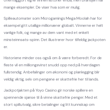
offentliggjort egne vinnerhistorier enda, men bransjen har
mange eksempler. De viser hva som er mulig.
Spilleautomater som Microgamings Mega Moolah har for
eksempel gitt utallige millionærer globalt. Vinnerne er helt
vanlige folk, og mange av dem vant med et enkelt
minsteinnsats-spinn. Det illustrerer hvor tilfeldig jackpoten
er.
Historiene minder oss også om å være forberedt. For de
fleste vil en milliongevinst snudd opp ned på hverdagen
fullstendig. Anbefalinger om økonomi og planlegging blir
veldig viktig, selv om pengene er skattefrie her til lands.
Jackpotjakten på Yoyo Casino gir norske spillere en
spennende sjanse til å vinne skattefrie penger. Med et
stort spillutvalg, sikre betalinger og litt kunnskap om