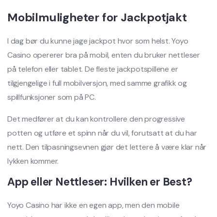
Mobilmuligheter for Jackpotjakt
I dag bør du kunne jage jackpot hvor som helst. Yoyo
Casino opererer bra på mobil, enten du bruker nettleser
på telefon eller tablet. De fleste jackpotspillene er
tilgjengelige i full mobilversjon, med samme grafikk og
spillfunksjoner som på PC.
Det medfører at du kan kontrollere den progressive
potten og utføre et spinn når du vil, forutsatt at du har
nett. Den tilpasningsevnen gjør det lettere å være klar når
lykken kommer.
App eller Nettleser: Hvilken er Best?
Yoyo Casino har ikke en egen app, men den mobile