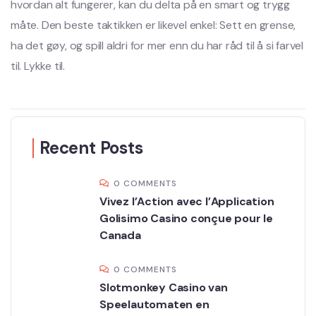
hvordan alt fungerer, kan du delta på en smart og trygg
måte. Den beste taktikken er likevel enkel: Sett en grense,
ha det gøy, og spill aldri for mer enn du har råd til å si farvel
til. Lykke til.
Recent Posts
0 COMMENTS
Vivez l’Action avec l’Application
Golisimo Casino conçue pour le
Canada
0 COMMENTS
Slotmonkey Casino van
Speelautomaten en