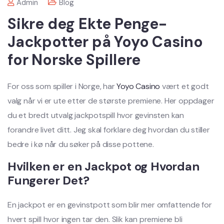
Admin
Blog
Sikre deg Ekte Penge-
Jackpotter på Yoyo Casino
for Norske Spillere
For oss som spiller i Norge, har
Yoyo Casino
vært et godt
valg når vi er ute etter de største premiene. Her oppdager
du et bredt utvalg jackpotspill hvor gevinsten kan
forandre livet ditt. Jeg skal forklare deg hvordan du stiller
bedre i kø når du søker på disse pottene.
Hvilken er en Jackpot og Hvordan
Fungerer Det?
En jackpot er en gevinstpott som blir mer omfattende for
hvert spill hvor ingen tar den. Slik kan premiene bli