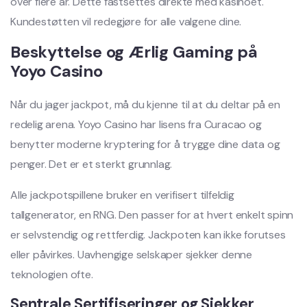
over flere år. Dette fastsettes direkte med kasinoet.
Kundestøtten vil redegjøre for alle valgene dine.
Beskyttelse og Ærlig Gaming på
Yoyo Casino
Når du jager jackpot, må du kjenne til at du deltar på en
redelig arena. Yoyo Casino har lisens fra Curacao og
benytter moderne kryptering for å trygge dine data og
penger. Det er et sterkt grunnlag.
Alle jackpotspillene bruker en verifisert tilfeldig
tallgenerator, en RNG. Den passer for at hvert enkelt spinn
er selvstendig og rettferdig. Jackpoten kan ikke forutses
eller påvirkes. Uavhengige selskaper sjekker denne
teknologien ofte.
Sentrale Sertifiseringer og Sjekker