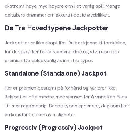
ekstremt høye, mye høyere enn i et vanlig spill. Mange
deltakere drømmer om akkurat dette øyeblikket.
De Tre Hovedtypene Jackpotter
Jackpotter er ikke skapt like. Du bør kjenne til forskjellen,
for den påvirker både sjansene dine og størrelsen på
premien. De deles vanligvis inn i tre typer.
Standalone (Standalone) Jackpot
Her er premien bestemt på forhånd og varierer ikke.
Beløpet er ofte mindre, men sjansen for å vinne kan føles
litt mer regelmessig. Denne typen egner seg deg som liker
en konstant strøm av muligheter.
Progressiv (Progressiv) Jackpot