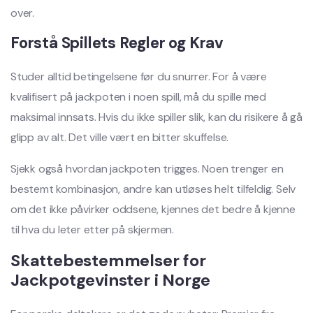
over.
Forstå Spillets Regler og Krav
Studer alltid betingelsene før du snurrer. For å være
kvalifisert på jackpoten i noen spill, må du spille med
maksimal innsats. Hvis du ikke spiller slik, kan du risikere å gå
glipp av alt. Det ville vært en bitter skuffelse.
Sjekk også hvordan jackpoten trigges. Noen trenger en
bestemt kombinasjon, andre kan utløses helt tilfeldig. Selv
om det ikke påvirker oddsene, kjennes det bedre å kjenne
til hva du leter etter på skjermen.
Skattebestemmelser for
Jackpotgevinster i Norge