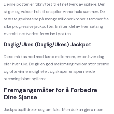
Denne potten er tilknyttet til et nettverk av spillere. Den
stiger og vokser helt til en spiller vinner hele summen. De
største gevinstene på mange millioner kroner stammer fra
slike progressive jackpotter. En liten del av hver satsing
overalt i nettverket føres inn i potten.
Daglig/Ukes (Daglig/Ukes) Jackpot
Disse må tas ned med faste mellomrom, enten hver dag
eller hver uke. De gir en god mellomting mellom stor premie
og ofte vinnermuligheter, og skaper en spennende
stemning blant spillerne.
Fremgangsmåter for å Forbedre
Dine Sjanse
Jackpotspill dreier seg om flaks. Men du kan gjøre noen