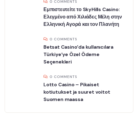
0 COMMENTS
Εμπιστευτείτε το SkyHills Casino:
Ελεγμένο από Χιλιάδες Μέλη στην
Ελληνική Αγορά και τον Πλανήτη
0 COMMENTS
Betsat Casino’da kullanıcılara
Türkiye’ye Özel Ödeme
Seçenekleri
0 COMMENTS
Lotto Casino – Pikaiset
kotiutukset ja suuret voitot
Suomen maassa