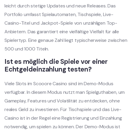
leicht durch stetige Updates und neue Releases. Das
Portfolio umfasst Spielautomaten, Tischspiele, Live-
Casino-Titel und Jackpot-Spiele von unzähligen Top-
Anbietern. Das garantiert eine vielfältige Vielfalt für alle
Spielertyp. Eine genaue Zahl liegt typischerweise zwischen
500 und 1000 Titeln.
Ist es möglich die Spiele vor einer
Echtgeldeinzahlung testen?
Viele Slots im Scooore Casino sind im Demo-Modus
verfügbar. In diesem Modus nutzt man Spielguthaben, um
Gameplay, Features und Volatilität zu entdecken, ohne
reales Geld zu investieren. Für Tischspiele und das Live-
Casino ist in der Regel eine Registrierung und Einzahlung
notwendig, um spielen zu können. Der Demo-Modus ist