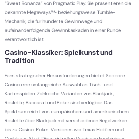
“Sweet Bonanza” von Pragmatic Play. Sie präsentieren die
bekannte Megaways™- beziehungsweise Tumble-
Mechanik, die für hunderte Gewinnwege und
aufeinanderfolgende Gewinnkaskaden in einer Runde
verantwortlich ist.
Casino-Klassiker: Spielkunst und
Tradition
Fans strategischer Herausforderungen bietet Scooore
Casino eine umfangreiche Auswahl an Tisch- und
Kartenspielen. Zahlreiche Varianten von Blackjack,
Roulette, Baccarat und Poker sind verfügbar. Das
Spektrum reicht von europäischem und amerikanischem
Roulette über Blackjack mit verschiedenen Regelwerken
bis zu Casino-Poker-Versionen wie Texas Hold’em und
Caribbean Stud. Diese virtuellen Versionen kombinieren