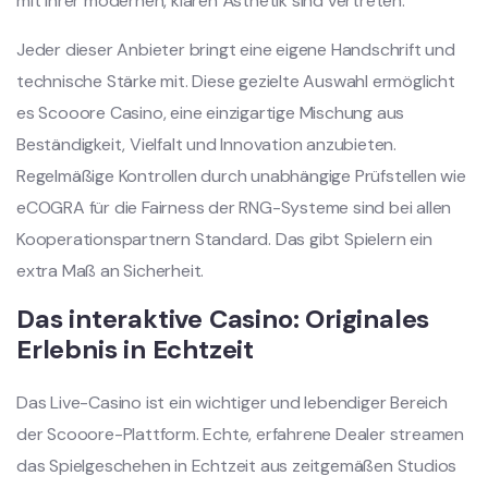
mit ihrer modernen, klaren Ästhetik sind vertreten.
Jeder dieser Anbieter bringt eine eigene Handschrift und
technische Stärke mit. Diese gezielte Auswahl ermöglicht
es Scooore Casino, eine einzigartige Mischung aus
Beständigkeit, Vielfalt und Innovation anzubieten.
Regelmäßige Kontrollen durch unabhängige Prüfstellen wie
eCOGRA für die Fairness der RNG-Systeme sind bei allen
Kooperationspartnern Standard. Das gibt Spielern ein
extra Maß an Sicherheit.
Das interaktive Casino: Originales
Erlebnis in Echtzeit
Das Live-Casino ist ein wichtiger und lebendiger Bereich
der Scooore-Plattform. Echte, erfahrene Dealer streamen
das Spielgeschehen in Echtzeit aus zeitgemäßen Studios