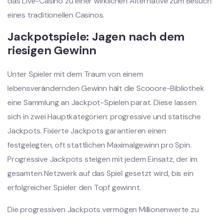
das Live-Casino zu einer wirklichen Alternative zum Besuch
eines traditionellen Casinos.
Jackpotspiele: Jagen nach dem
riesigen Gewinn
Unter Spieler mit dem Traum von einem
lebensverändernden Gewinn hält die Scooore-Bibliothek
eine Sammlung an Jackpot-Spielen parat. Diese lassen
sich in zwei Hauptkategorien: progressive und statische
Jackpots. Fixierte Jackpots garantieren einen
festgelegten, oft stattlichen Maximalgewinn pro Spin.
Progressive Jackpots steigen mit jedem Einsatz, der im
gesamten Netzwerk auf das Spiel gesetzt wird, bis ein
erfolgreicher Spieler den Topf gewinnt.
Die progressiven Jackpots vermögen Millionenwerte zu