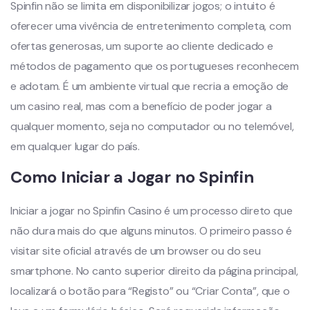
Spinfin não se limita em disponibilizar jogos; o intuito é
oferecer uma vivência de entretenimento completa, com
ofertas generosas, um suporte ao cliente dedicado e
métodos de pagamento que os portugueses reconhecem
e adotam. É um ambiente virtual que recria a emoção de
um casino real, mas com a benefício de poder jogar a
qualquer momento, seja no computador ou no telemóvel,
em qualquer lugar do país.
Como Iniciar a Jogar no Spinfin
Iniciar a jogar no Spinfin Casino é um processo direto que
não dura mais do que alguns minutos. O primeiro passo é
visitar site oficial através de um browser ou do seu
smartphone. No canto superior direito da página principal,
localizará o botão para “Registo” ou “Criar Conta”, que o