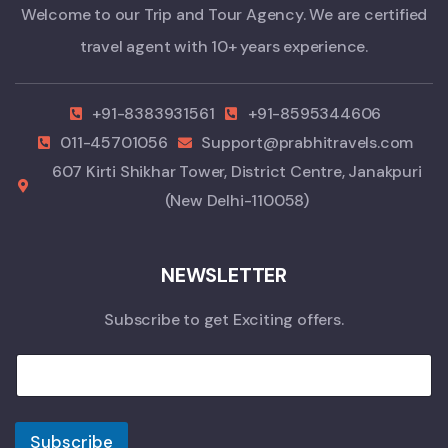
Welcome to our Trip and Tour Agency. We are certified
travel agent with 10+ years experience.
+91-8383931561
+91-8595344606
011-45701056
Support@prabhitravels.com
607 Kirti Shikhar Tower, District Centre, Janakpuri
(New Delhi-110058)
NEWSLETTER
Subscribe to get Exciting offers.
Subscribe