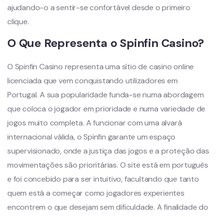
ajudando-o a sentir-se confortável desde o primeiro
clique.
O Que Representa o Spinfin Casino?
O Spinfin Casino representa uma sítio de casino online
licenciada que vem conquistando utilizadores em
Portugal. A sua popularidade funda-se numa abordagem
que coloca o jogador em prioridade e numa variedade de
jogos muito completa. A funcionar com uma alvará
internacional válida, o Spinfin garante um espaço
supervisionado, onde a justiça das jogos e a proteção das
movimentações são prioritárias. O site está em português
e foi concebido para ser intuitivo, facultando que tanto
quem está a começar como jogadores experientes
encontrem o que desejam sem dificuldade. A finalidade do