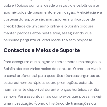
cobre tópicos comuns, desde o registro e os bônus até
aos métodos de pagamento e verificação. A eficiência e a
cortesia do suporte são marcadores significativos da
credibilidade de um casino online, e o Spinfin procura
manter padrões altos nesta área, assegurando que
nenhuma pergunta ou dificuldade fica sem resposta.
Contactos e Meios de Suporte
Para assegurar que o jogador tem sempre uma reação, o
Spinfin oferece vários meios de contato. O chat ao vivo é
o canal preferencial para questões técnicas urgentes ou
esclarecimentos rápidas sobre promoções, estando
normalmente disponível durante longos horários, se não
sempre. Para assuntos mais complexos que possam exigir
uma investigação (como o histórico de transações ou