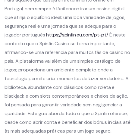
Portugal, nem sempre é fácil encontrar um casino digital
que atinja o equilíbrio ideal: uma boa variedade de jogos,
segurança real e uma jornada que se adeque para o
jogador português
https://spinfin.eu.com/pt-pt/
. É neste
contexto que o Spinfin Casino se torna importante,
afirmando-se uma referência para muitos fãs de casino no
país. A plataforma vai além de um simples catálogo de
jogos; proporciona um ambiente completo onde a
tecnologia permite criar momentos de lazer verdadeiro. A
biblioteca, abundante com clássicos como roleta e
blackjack e com slots contemporâneos e cheios de ação,
foi pensada para garantir variedade sem negligenciar a
qualidade. Este guia aborda tudo o que o Spinfin oferece,
desde como abrir conta e beneficiar dos bónus iniciais até
às mais adequadas práticas para um jogo seguro,