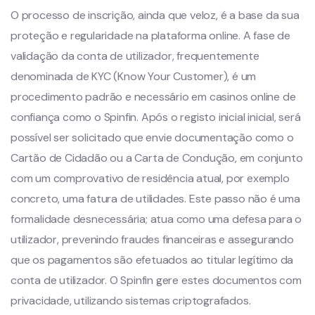
O processo de inscrição, ainda que veloz, é a base da sua
proteção e regularidade na plataforma online. A fase de
validação da conta de utilizador, frequentemente
denominada de KYC (Know Your Customer), é um
procedimento padrão e necessário em casinos online de
confiança como o Spinfin. Após o registo inicial inicial, será
possível ser solicitado que envie documentação como o
Cartão de Cidadão ou a Carta de Condução, em conjunto
com um comprovativo de residência atual, por exemplo
concreto, uma fatura de utilidades. Este passo não é uma
formalidade desnecessária; atua como uma defesa para o
utilizador, prevenindo fraudes financeiras e assegurando
que os pagamentos são efetuados ao titular legítimo da
conta de utilizador. O Spinfin gere estes documentos com
privacidade, utilizando sistemas criptografados.