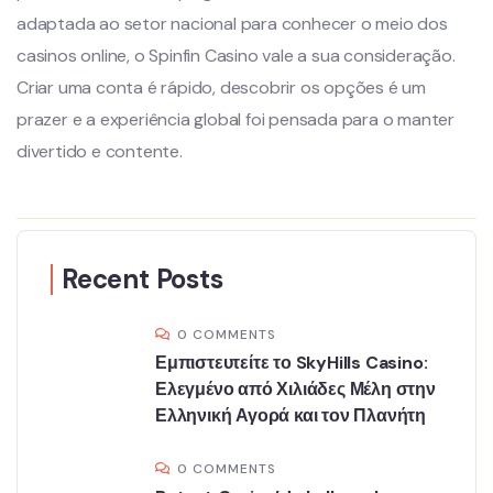
adaptada ao setor nacional para conhecer o meio dos
casinos online, o Spinfin Casino vale a sua consideração.
Criar uma conta é rápido, descobrir os opções é um
prazer e a experiência global foi pensada para o manter
divertido e contente.
Recent Posts
0 COMMENTS
Εμπιστευτείτε το SkyHills Casino:
Ελεγμένο από Χιλιάδες Μέλη στην
Ελληνική Αγορά και τον Πλανήτη
0 COMMENTS