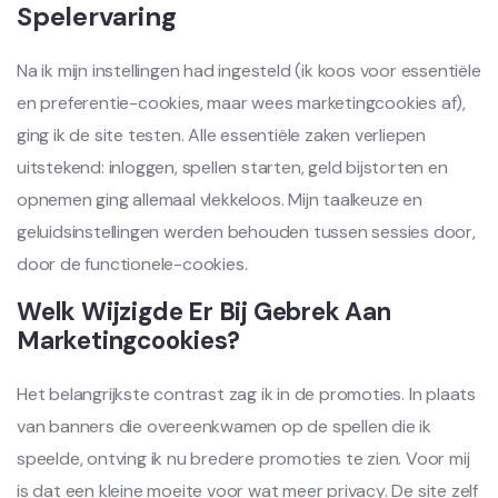
Spelervaring
Na ik mijn instellingen had ingesteld (ik koos voor essentiële
en preferentie-cookies, maar wees marketingcookies af),
ging ik de site testen. Alle essentiële zaken verliepen
uitstekend: inloggen, spellen starten, geld bijstorten en
opnemen ging allemaal vlekkeloos. Mijn taalkeuze en
geluidsinstellingen werden behouden tussen sessies door,
door de functionele-cookies.
Welk Wijzigde Er Bij Gebrek Aan
Marketingcookies?
Het belangrijkste contrast zag ik in de promoties. In plaats
van banners die overeenkwamen op de spellen die ik
speelde, ontving ik nu bredere promoties te zien. Voor mij
is dat een kleine moeite voor wat meer privacy. De site zelf