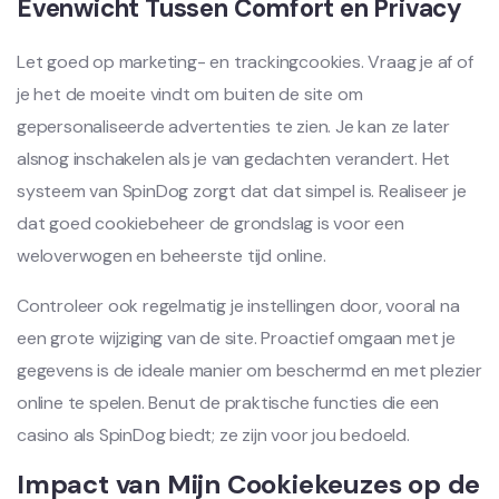
Evenwicht Tussen Comfort en Privacy
Let goed op marketing- en trackingcookies. Vraag je af of
je het de moeite vindt om buiten de site om
gepersonaliseerde advertenties te zien. Je kan ze later
alsnog inschakelen als je van gedachten verandert. Het
systeem van SpinDog zorgt dat dat simpel is. Realiseer je
dat goed cookiebeheer de grondslag is voor een
weloverwogen en beheerste tijd online.
Controleer ook regelmatig je instellingen door, vooral na
een grote wijziging van de site. Proactief omgaan met je
gegevens is de ideale manier om beschermd en met plezier
online te spelen. Benut de praktische functies die een
casino als SpinDog biedt; ze zijn voor jou bedoeld.
Impact van Mijn Cookiekeuzes op de