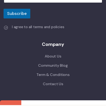
Subscribe
I agree to all terms and policies
Company
About Us
Community Blog
Term & Conditions
Contact Us