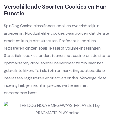
Verschillende Soorten Cookies en Hun
Functie
SpinDog Casino classificeert cookies overzichtelijk in
groepen in. Noodzakelijke cookies waarborgen dat de site
draait en kun je niet uitzetten. Preferentie-cookies
registreren dingen zoals je taal of volume-instellingen.
Statistiek-cookies ondersteunen het casino om de site te
optimaliseren, door zonder herleidbaar te zijn naar het
gebruik te kijken. Tot slot zijn er marketingcookies, die je
interesses registreren voor advertenties. Vanwege deze
indeling heb je inzicht in precies wat je aan het
ondernemen bent.