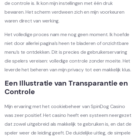
de controle is. Ik kon mijn instellingen met één druk
bewaren. Het scherm verdween zich en mijn voorkeuren
waren direct van werking.
Het volledige proces nam me nog geen moment. Ik hoefde
niet door allerlei pagina’s heen te bladeren of onzichtbare
menu’s te ontdekken. Dit is precies de gebruikerservaring
die spelers vereisen: volledige controle zonder moeite. Het
leverde het beheren van mijn privacy tot een makkelijk klus.
Een Illustratie van Transparantie en
Controle
Mijn ervaring met het cookiebeheer van SpinDog Casino
was zeer positief. Het casino heeft een systeem neergezet
dat zowel uitgebreid als makkelijk te gebruiken is, en dat de
speler weer de leiding geeft. De duidelijke uitleg, de simpele