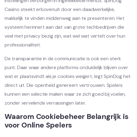
instellingen verborgen in ingewikkelde menu’s. SpinDog
Casino steekt erbovenuit door een daadwerkelijke,
makkelijk te vinden middenweg aan te presenteren. Het
systeem herinnert aan dat van grote techbedrijven die
veel met privacy bezig zijn, wat wel wat vertelt over hun
professionaliteit.
De transparantie in de communicatie is ook een sterk
punt. Daar waar andere platforms onduidelijk blijven over
wat er plaatsvindt als je cookies weigert, legt SpinDog het
direct uit. Die openheid genereert vertrouwen. Spelers
kunnen een selectie maken waar ze zich goed bij voelen,
zonder vervelende verrassingen later.
Waarom Cookiebeheer Belangrijk is
voor Online Spelers