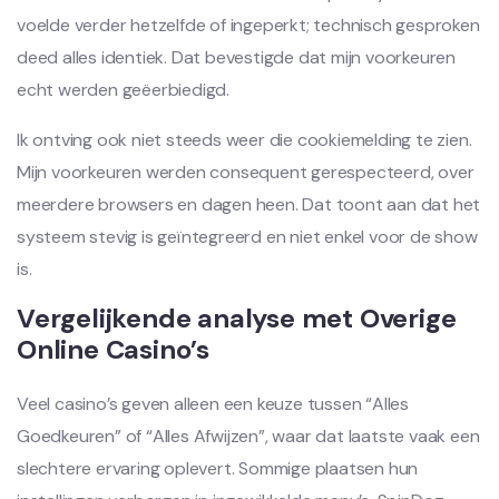
voelde verder hetzelfde of ingeperkt; technisch gesproken
deed alles identiek. Dat bevestigde dat mijn voorkeuren
echt werden geëerbiedigd.
Ik ontving ook niet steeds weer die cookiemelding te zien.
Mijn voorkeuren werden consequent gerespecteerd, over
meerdere browsers en dagen heen. Dat toont aan dat het
systeem stevig is geïntegreerd en niet enkel voor de show
is.
Vergelijkende analyse met Overige
Online Casino’s
Veel casino’s geven alleen een keuze tussen “Alles
Goedkeuren” of “Alles Afwijzen”, waar dat laatste vaak een
slechtere ervaring oplevert. Sommige plaatsen hun