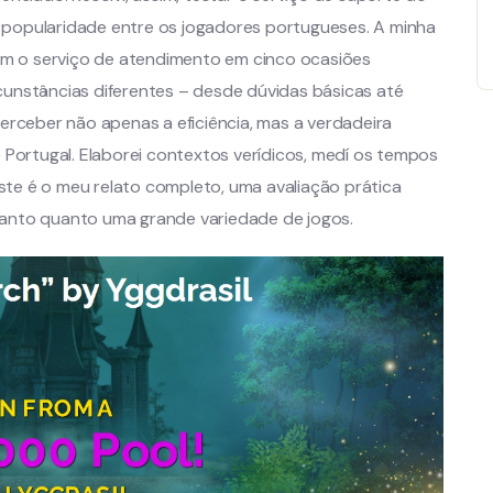
popularidade entre os jogadores portugueses. A minha
com o serviço de atendimento em cinco ocasiões
ircunstâncias diferentes – desde dúvidas básicas até
erceber não apenas a eficiência, mas a verdadeira
 Portugal. Elaborei contextos verídicos, medí os tempos
Este é o meu relato completo, uma avaliação prática
anto quanto uma grande variedade de jogos.