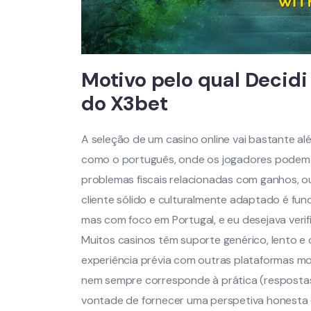
Motivo pelo qual Decidi
do X3bet
A seleção de um casino online vai bastante 
como o português, onde os jogadores podem 
problemas fiscais relacionadas com ganhos, o
cliente sólido e culturalmente adaptado é fu
mas com foco em Portugal, e eu desejava verifi
Muitos casinos têm suporte genérico, lento e
experiência prévia com outras plataformas mo
nem sempre corresponde à prática (respostas 
vontade de fornecer uma perspetiva honesta e