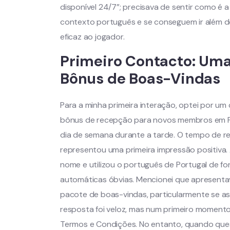
disponível 24/7”; precisava de sentir como é
contexto português e se conseguem ir além do
eficaz ao jogador.
Primeiro Contacto: Uma
Bônus de Boas-Vindas
Para a minha primeira interação, optei por u
bônus de recepção para novos membros em Por
dia de semana durante a tarde. O tempo de re
representou uma primeira impressão positiva
nome e utilizou o português de Portugal de f
automáticas óbvias. Mencionei que apresenta
pacote de boas-vindas, particularmente se as 
resposta foi veloz, mas num primeiro moment
Termos e Condições. No entanto, quando ques