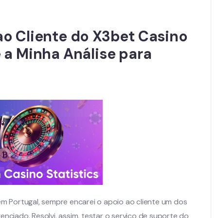
ao Cliente do X3bet Casino
 a Minha Análise para
em Portugal, sempre encarei o apoio ao cliente um dos
nciado. Resolvi, assim, testar o serviço de suporte do