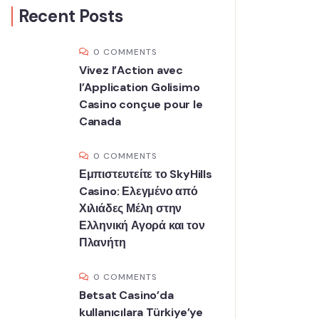
Recent Posts
0 COMMENTS
Vivez l’Action avec
l’Application Golisimo
Casino conçue pour le
Canada
0 COMMENTS
Εμπιστευτείτε το SkyHills
Casino: Ελεγμένο από
Χιλιάδες Μέλη στην
Ελληνική Αγορά και τον
Πλανήτη
0 COMMENTS
Betsat Casino’da
kullanıcılara Türkiye’ye