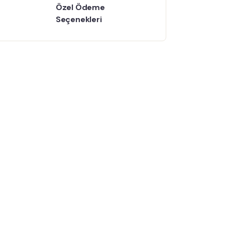
Özel Ödeme
Seçenekleri