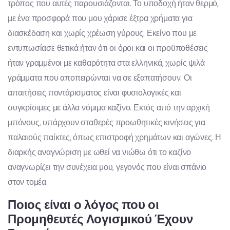
τρόπος που αυτές παρουσιάζονται. Το υποδοχή ήταν θερμό,
με ένα προσφορά που μου χάρισε έξτρα χρήματα για
διασκέδαση και χωρίς χρέωση γύρους. Εκείνο που με
εντυπωσίασε θετικά ήταν ότι οι όροι και οι προϋποθέσεις
ήταν γραμμένοι με καθαρότητα στα ελληνικά, χωρίς ψιλά
γράμματα που αποπειρώνται να σε εξαπατήσουν. Οι
απαιτήσεις ποντάρισματος είναι φυσιολογικές και
συγκρίσιμες με άλλα νόμιμα καζίνο. Εκτός από την αρχική
μπόνους, υπάρχουν σταθερές προωθητικές κινήσεις για
παλαιούς παίκτες, όπως επιστροφή χρημάτων και αγώνες. Η
διαρκής αναγνώριση με ωθεί να νιώθω ότι το καζίνο
αναγνωρίζει την συνέχεια μου, γεγονός που είναι σπάνιο
στον τομέα.
Ποιος είναι ο λόγος που οι
Προμηθευτές Λογισμικού Έχουν