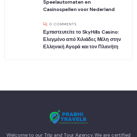
Speelautomaten en
Casinospellen voor Nederland
0 COMMENTS
Εμπιστευτείτε το SkyHills Casino:
Ελεγμένο από Χιλιάδες Μέλη στην
Ελληνική Αγορά και τον Πλανήτη
Welcome to our Trip and Tour Agency. We are certified