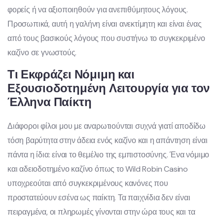
φορείς ή να αξιοποιηθούν για ανεπιθύμητους λόγους.
Προσωπικά, αυτή η γαλήνη είναι ανεκτίμητη και είναι ένας
από τους βασικούς λόγους που συστήνω το συγκεκριμένο
καζίνο σε γνωστούς.
Τι Εκφράζει Νόμιμη και
Εξουσιοδοτημένη Λειτουργία για τον
Έλληνα Παίκτη
Διάφοροι φίλοι μου με αναρωτιούνται συχνά γιατί αποδίδω
τόση βαρύτητα στην άδεια ενός καζίνο και η απάντηση είναι
πάντα η ίδια: είναι το θεμέλιο της εμπιστοσύνης. Ένα νόμιμο
και αδειοδοτημένο καζίνο όπως το Wild Robin Casino
υποχρεούται από συγκεκριμένους κανόνες που
προστατεύουν εσένα ως παίκτη. Τα παιχνίδια δεν είναι
πειραγμένα, οι πληρωμές γίνονται στην ώρα τους και τα