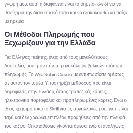
γνώμη μου, αυτή η διαφάνεια είναι το σημείο-κλειδί για να
βασίζομαι την διαδικτυακό τόπο και να εξακολουθώ να παίζω
με ηρεμία.
Οι Μέθοδοι Πληρωμής που
Ξεχωρίζουν για την Ελλάδα
Για Έλληνας παίκτης, ένας από τους μεγαλύτερους
δυσκολίες μου ήταν πάντα η ανακάλυψη βολικών τρόπων
πληρωμής. Το Wild Robin Casino με εντυπωσίασε αμέσως
σε αυτόν τον τομέα. Υποστηρίζει μεθόδους που είναι
δημοφιλείς στην Ελλάδα, όπως τραπεζικές κάρτες,
ηλεκτρονικά πορτοφόλια και προπληρωμένες κάρτες. Εγώ ο
ίδιος χρησιμοποιώ το Skrill για τις συναλλαγές μου, γιατί είναι
ταχύ και δεν χρεώνει επιπλέον προμήθειες από την πλευρά
του καζίνο. Οι καταθέσεις γίνονται άμεσα, ενώ οι αναλήψεις