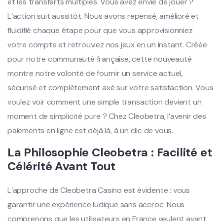
et les transferts multiples. Vous avez envie de jouer ?
L’action suit aussitôt. Nous avons repensé, amélioré et
fluidifié chaque étape pour que vous approvisionniez
votre compte et retrouviez nos jeux en un instant. Créée
pour notre communauté française, cette nouveauté
montre notre volonté de fournir un service actuel,
sécurisé et complètement axé sur votre satisfaction. Vous
voulez voir comment une simple transaction devient un
moment de simplicité pure ? Chez Cleobetra, l’avenir des
paiements en ligne est déjà là, à un clic de vous.
La Philosophie Cleobetra : Facilité et
Célérité Avant Tout
L’approche de Cleobetra Casino est évidente : vous
garantir une expérience ludique sans accroc. Nous
comprenons que les utilisateurs en France veulent avant