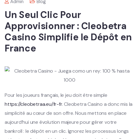
Admin
Blog
Un Seul Clic Pour
Approvisionner : Cleobetra
Casino Simplifie le Dépôt en
France
Pour les joueurs français, le jeu doit être simple
https://cleobetraa.eu/fr-fr
. Cleobetra Casino a donc mis la
simplicité au cœur de son offre. Nous mettons en place
aujourd’hui une évolution majeure pour gérer votre
bankroll : le dépôt en un clic. Ignorez les processus longs