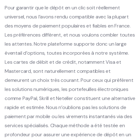
Pour garantir que le dépôt en un clic soit réellement
universel, nous l’avons rendu compatible avec la plupart
des moyens de paiement populaires et fiables en France.
Les préférences diffèrent, et nous voulons combler toutes
les attentes. Notre plateforme supporte donc un large
éventail d’options, toutes incorporées à notre système.
Les cartes de débit et de crédit, notamment Visa et
Mastercard, sont naturellement compatibles et
demeurent un choix très courant. Pour ceux qui préfèrent
les solutions numériques, les portefeuilles électroniques
comme PayPal, Skrill et Neteller constituent une alternative
rapide et estimée. Nous n’oublions pas les solutions de
paiement par mobile ou les virements instantanés via des
services spécialisés. Chaque méthode a été testée en
profondeur pour assurer une expérience de dépôt en un