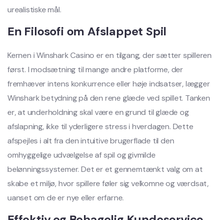
urealistiske mål.
En Filosofi om Afslappet Spil
Kernen i Winshark Casino er en tilgang, der sætter spilleren
først. I modsætning til mange andre platforme, der
fremhæver intens konkurrence eller høje indsatser, lægger
Winshark betydning på den rene glæde ved spillet. Tanken
er, at underholdning skal være en grund til glæde og
afslapning, ikke til yderligere stress i hverdagen. Dette
afspejles i alt fra den intuitive brugerflade til den
omhyggelige udvælgelse af spil og givmilde
belønningssystemer. Det er et gennemtænkt valg om at
skabe et miljø, hvor spillere føler sig velkomne og værdsat,
uanset om de er nye eller erfarne.
Effektiv og Behagelig Kundeservice