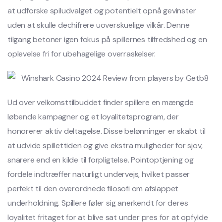
at udforske spiludvalget og potentielt opnå gevinster
uden at skulle dechifrere uoverskuelige vilkår. Denne
tilgang betoner igen fokus på spillernes tilfredshed og en
oplevelse fri for ubehagelige overraskelser.
Ud over velkomsttilbuddet finder spillere en mængde
løbende kampagner og et loyalitetsprogram, der
honorerer aktiv deltagelse. Disse belønninger er skabt til
at udvide spillettiden og give ekstra muligheder for sjov,
snarere end en kilde til forpligtelse. Pointoptjening og
fordele indtræffer naturligt undervejs, hvilket passer
perfekt til den overordnede filosofi om afslappet
underholdning. Spillere føler sig anerkendt for deres
loyalitet fritaget for at blive sat under pres for at opfylde