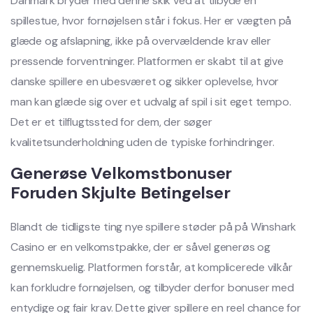
Danmark bryder med denne skik ved at tilbyde en
spillestue, hvor fornøjelsen står i fokus. Her er vægten på
glæde og afslapning, ikke på overvældende krav eller
pressende forventninger. Platformen er skabt til at give
danske spillere en ubesværet og sikker oplevelse, hvor
man kan glæde sig over et udvalg af spil i sit eget tempo.
Det er et tilflugtssted for dem, der søger
kvalitetsunderholdning uden de typiske forhindringer.
Generøse Velkomstbonuser
Foruden Skjulte Betingelser
Blandt de tidligste ting nye spillere støder på på Winshark
Casino er en velkomstpakke, der er såvel generøs og
gennemskuelig. Platformen forstår, at komplicerede vilkår
kan forkludre fornøjelsen, og tilbyder derfor bonuser med
entydige og fair krav. Dette giver spillere en reel chance for