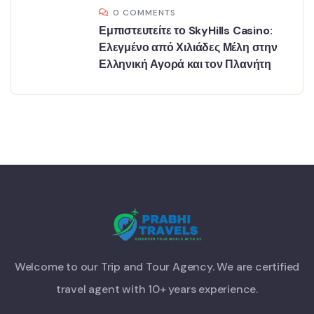
0 COMMENTS
Εμπιστευτείτε το SkyHills Casino:
Ελεγμένο από Χιλιάδες Μέλη στην
Ελληνική Αγορά και τον Πλανήτη
Welcome to our Trip and Tour Agency. We are certified
travel agent with 10+ years experience.