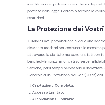
identificazione, potremmo restituire i depositi 
previste dalla legge. Portare a termine la verific
restrizioni.
La Protezione dei Vostri
Tutelare i dati personali che ci dai è una nost
sicurezza moderni per assicurare la massima pri
attraverso la piattaforma sono criptati con te
banche. Memorizziamo i dati su server affidabili 
verifiche, per il tempo necessario a rispettare
Generale sulla Protezione dei Dati (GDPR) dell’
Criptazione Completa:
Accesso Limitato:
Archiviazione Limitata: