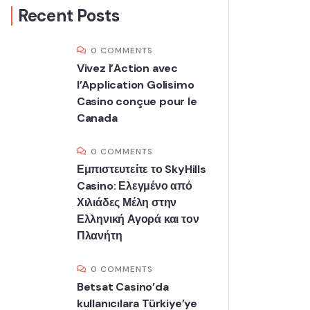
Recent Posts
0 COMMENTS
Vivez l’Action avec
l’Application Golisimo
Casino conçue pour le
Canada
0 COMMENTS
Εμπιστευτείτε το SkyHills
Casino: Ελεγμένο από
Χιλιάδες Μέλη στην
Ελληνική Αγορά και τον
Πλανήτη
0 COMMENTS
Betsat Casino’da
kullanıcılara Türkiye’ye