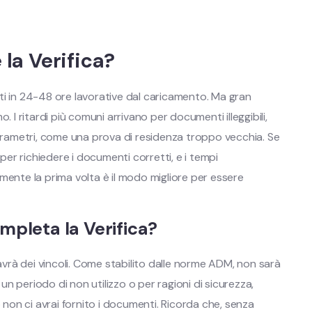
la Verifica?
ti in 24-48 ore lavorative dal caricamento. Ma gran
 I ritardi più comuni arrivano per documenti illeggibili,
parametri, come una prova di residenza troppo vecchia. Se
 per richiedere i documenti corretti, e i tempi
mente la prima volta è il modo migliore per essere
pleta la Verifica?
 avrà dei vincoli. Come stabilito dalle norme ADM, non sarà
 un periodo di non utilizzo o per ragioni di sicurezza,
on ci avrai fornito i documenti. Ricorda che, senza