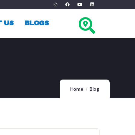
 US
BLOGS
Home
Blog