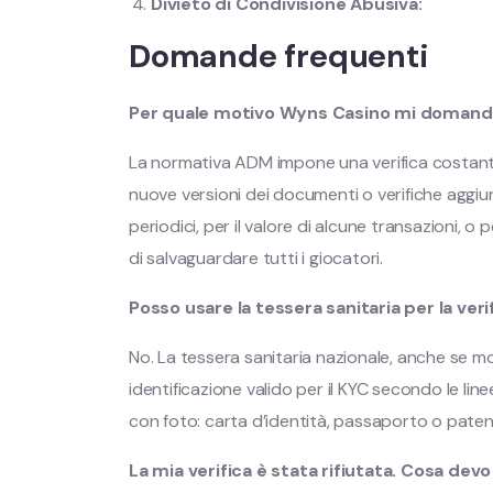
Divieto di Condivisione Abusiva:
Domande frequenti
Per quale motivo Wyns Casino mi domanda
La normativa ADM impone una verifica costan
nuove versioni dei documenti o verifiche aggiu
periodici, per il valore di alcune transazioni, o p
di salvaguardare tutti i giocatori.
Posso usare la tessera sanitaria per la veri
No. La tessera sanitaria nazionale, anche se mo
identificazione valido per il KYC secondo le li
con foto: carta d’identità, passaporto o patente
La mia verifica è stata rifiutata. Cosa de