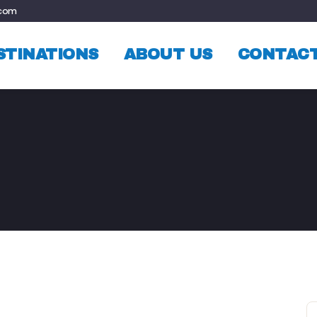
.com
STINATIONS
ABOUT US
CONTACT