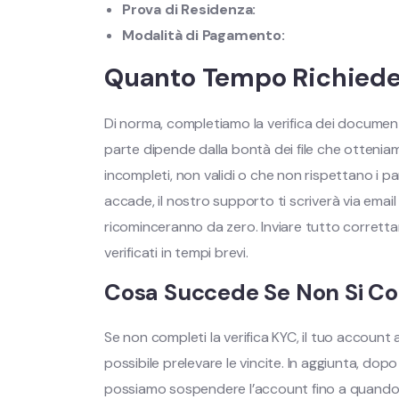
Prova di Residenza:
Modalità di Pagamento:
Quanto Tempo Richiede 
Di norma, completiamo la verifica dei documen
parte dipende dalla bontà dei file che otteniamo.
incompleti, non validi o che non rispettano i 
accade, il nostro supporto ti scriverà via email
ricominceranno da zero. Inviare tutto corretta
verificati in tempi brevi.
Cosa Succede Se Non Si Com
Se non completi la verifica KYC, il tuo account
possibile prelevare le vincite. In aggiunta, dopo
possiamo sospendere l’account fino a quando n