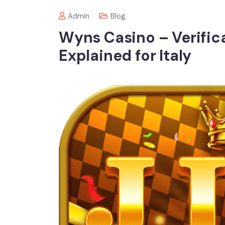
Admin
Blog
Wyns Casino – Verifica
Explained for Italy