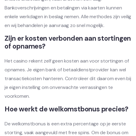
Bankoverschrijvingen en betalingen via kaarten kunnen
enkele werkdagen in beslag nemen. Alle methodes zijn veilig
en wij behandelen je aanvraag zo snel mogelijk.
Zijn er kosten verbonden aan stortingen
of opnames?
Het casino rekent zelf geen kosten aan voor stortingen of
opnames. Je eigen bank of betaaldienstprovider kan wel
transactiekosten hanteren. Controleer dit daarom even bij
je eigen instelling om onverwachte verrassingen te
voorkomen.
Hoe werkt de welkomstbonus precies?
De welkomstbonus is een extra percentage op je eerste
storting, vaak aangevuld met free spins. Om de bonus om