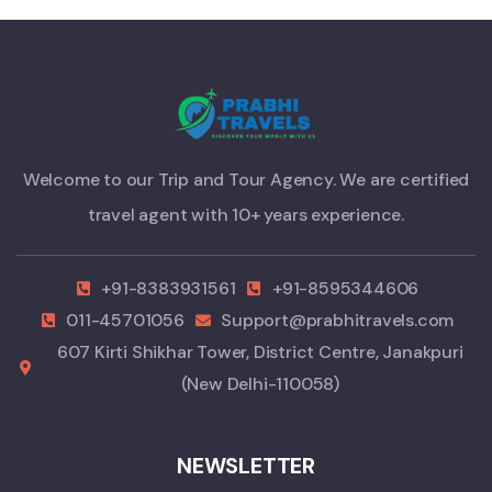
Welcome to our Trip and Tour Agency. We are certified
travel agent with 10+ years experience.
+91-8383931561
+91-8595344606
011-45701056
Support@prabhitravels.com
607 Kirti Shikhar Tower, District Centre, Janakpuri
(New Delhi-110058)
NEWSLETTER