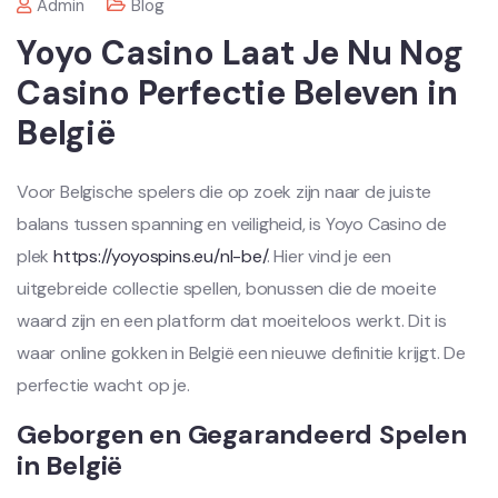
Admin
Blog
Yoyo Casino Laat Je Nu Nog
Casino Perfectie Beleven in
België
Voor Belgische spelers die op zoek zijn naar de juiste
balans tussen spanning en veiligheid, is Yoyo Casino de
plek
https://yoyospins.eu/nl-be/
. Hier vind je een
uitgebreide collectie spellen, bonussen die de moeite
waard zijn en een platform dat moeiteloos werkt. Dit is
waar online gokken in België een nieuwe definitie krijgt. De
perfectie wacht op je.
Geborgen en Gegarandeerd Spelen
in België