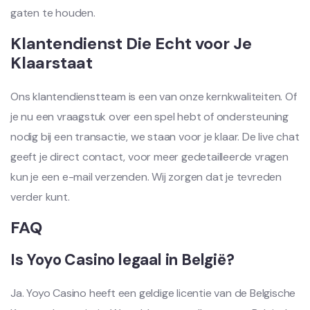
gaten te houden.
Klantendienst Die Echt voor Je
Klaarstaat
Ons klantendienstteam is een van onze kernkwaliteiten. Of
je nu een vraagstuk over een spel hebt of ondersteuning
nodig bij een transactie, we staan voor je klaar. De live chat
geeft je direct contact, voor meer gedetailleerde vragen
kun je een e-mail verzenden. Wij zorgen dat je tevreden
verder kunt.
FAQ
Is Yoyo Casino legaal in België?
Ja. Yoyo Casino heeft een geldige licentie van de Belgische