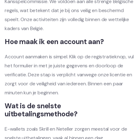
Kansspelcommissie. We voldoen aan alle strenge Belgische
regels, wat betekent dat je bij ons veilig en beschermd
speelt. Onze activiteiten zijn volledig binnen de wettelijke
kaders van België.
Hoe maak ik een account aan?
Account aanmaken is simpel. Klik op de registratieknop, vul
het formulier in met je juiste gegevens en doorloop de
verificatie. Deze stap is verplicht vanwege onze licentie en
zorgt voor de veiligheid van iedereen. Binnen een paar
minuten kun je beginnen.
Wat is de snelste
uitbetalingsmethode?
E-wallets zoals Skrill en Neteller zorgen meestal voor de
snelste uitbetalingen, vaak al binnen een dag.